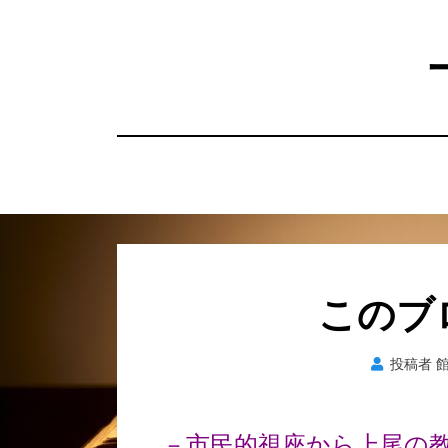
コ
ン
テ
ン
ツ
へ
移
動
す
る
このブ
投稿者
－市民的視座から上尾の