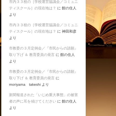
市内３３校の［学校運営協議会／コミュニ
ティスクール］の現在地は？
に
館の住人
より
市内３３校の［学校運営協議会／コミュニ
ティスクール］の現在地は？
に
神田和彦
より
市教委の３月定例会／『市民からの請願』
取り下げ ＆ 教育委員の発言
に
館の住人
より
市教委の３月定例会／『市民からの請願』
取り下げ ＆ 教育委員の発言
に
moriyama takeshi
より
新聞報道された「いじめ重大事態」の被害
者の声に耳を傾けてください
に
館の住人
より