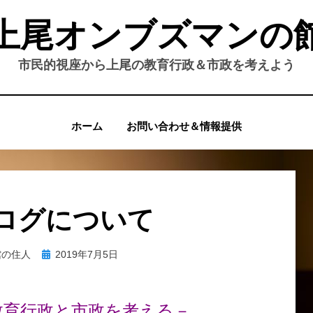
上尾オンブズマンの
市民的視座から上尾の教育行政＆市政を考えよう
ホーム
お問い合わせ＆情報提供
ログについて
投
館の住人
2019年7月5日
稿
日:
教育行政と市政を考える－