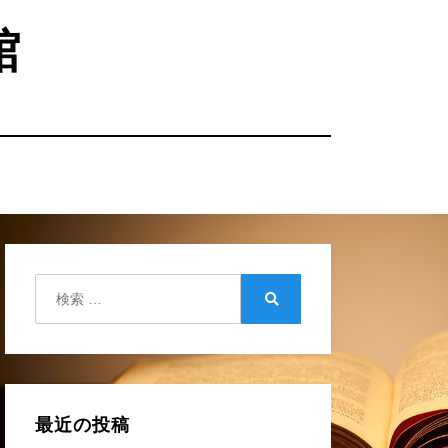
館
検
索:
検
索
最近の投稿