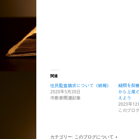
関連
住民監査請求について（続報）
疑問を契
2020年5月20日
から上尾
市教委関連記事
えよう
2023年1
このブロ
カテゴリー:
このブログについて