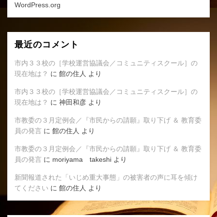
WordPress.org
最近のコメント
市内３３校の［学校運営協議会／コミュニティスクール］の
現在地は？
に
館の住人
より
市内３３校の［学校運営協議会／コミュニティスクール］の
現在地は？
に
神田和彦
より
市教委の３月定例会／『市民からの請願』取り下げ ＆ 教育委
員の発言
に
館の住人
より
市教委の３月定例会／『市民からの請願』取り下げ ＆ 教育委
員の発言
に
moriyama takeshi
より
新聞報道された「いじめ重大事態」の被害者の声に耳を傾け
てください
に
館の住人
より