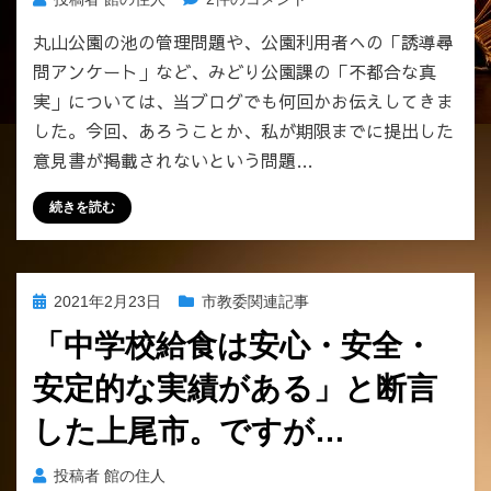
上
丸山公園の池の管理問題や、公園利用者への「誘導尋
尾
問アンケート」など、みどり公園課の「不都合な真
市
み
実」については、当ブログでも何回かお伝えしてきま
ど
した。今回、あろうことか、私が期限までに提出した
り
意見書が掲載されないという問題…
公
園
続きを読む
課
の
不
都
投
2021年2月23日
市教委関連記事
合
稿
な
「中学校給食は安心・安全・
日:
真
安定的な実績がある」と断言
実
ー
した上尾市。ですが…
市
民
投稿者
館の住人
か