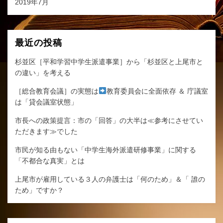
2019年7月
最近の投稿
杉並区［平和学習中学生派遣事業］から「杉並区と上尾市と
の違い」を考える
［総合教育会議］の実態は
教育委員会に全面依存 ＆ 庁議室
は「貸会議室状態」
市長への政策提言：市の「回答」の大半は≪参考にさせてい
ただきます≫でした
市民が知る由もない「中学生海外派遣研修事業」に関する
「不都合な真実」とは
上尾市が雇用している３人の弁護士は「何のため」＆「 誰の
ため」ですか？