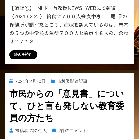
ら
【追記①】 NHK 首都圏NEWS WEBにて報道
の
（2021.02.25） 給食で７００人余食中毒 上尾 県の
意
保健所が調べたところ、症状を訴えているのは、市内
見
不
の５つの中学校の生徒７００人と教員１８人の、合わ
掲
せて７１８…
載
問
続きを読む
題
ー
へ
の
投
2021年2月20日
市教委関連記事
稿
市民からの「意見書」につい
日:
て、ひと言も発しない教育委
員の方たち
市
投稿者
館の住人
2件のコメント
民