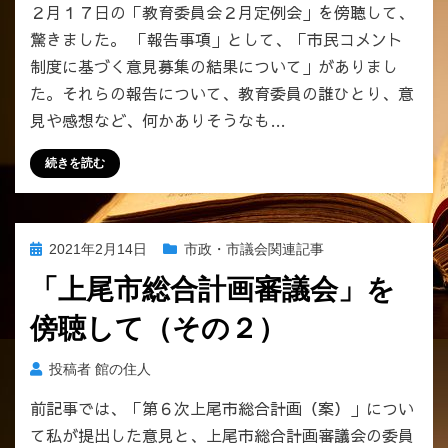
２月１７日の「教育委員会２月定例会」を傍聴して、
か
驚きました。 「報告事項」として、「市民コメント
ら
の
制度に基づく意見募集の結果について」がありまし
「意
た。それらの報告について、教育委員の誰ひとり、意
見
見や感想など、何かありそうなも…
書」
に
続きを読む
つ
い
て、
ひ
投
2021年2月14日
市政・市議会関連記事
と
稿
言
「上尾市総合計画審議会」を
日:
も
傍聴して（その２）
発
し
な
投稿者
館の住人
い
前記事では、「第６次上尾市総合計画（案）」につい
教
て私が提出した意見と、上尾市総合計画審議会の委員
育