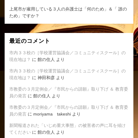
上尾市が雇用している３人の弁護士は「何のため」＆「 誰の
ため」ですか？
最近のコメント
市内３３校の［学校運営協議会／コミュニティスクール］の
現在地は？
に
館の住人
より
市内３３校の［学校運営協議会／コミュニティスクール］の
現在地は？
に
神田和彦
より
市教委の３月定例会／『市民からの請願』取り下げ ＆ 教育委
員の発言
に
館の住人
より
市教委の３月定例会／『市民からの請願』取り下げ ＆ 教育委
員の発言
に
moriyama takeshi
より
新聞報道された「いじめ重大事態」の被害者の声に耳を傾け
てください
に
館の住人
より