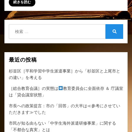
続きを読む
の
「意
見
書」
検
を
索:
検
提
索
出
し
ま
最近の投稿
し
た。
杉並区［平和学習中学生派遣事業］から「杉並区と上尾市と
へ
の違い」を考える
の
［総合教育会議］の実態は
教育委員会に全面依存 ＆ 庁議室
は「貸会議室状態」
市長への政策提言：市の「回答」の大半は≪参考にさせてい
ただきます≫でした
市民が知る由もない「中学生海外派遣研修事業」に関する
「不都合な真実」とは