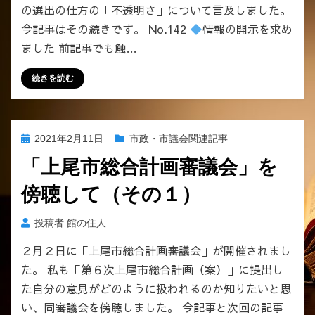
委
の選出の仕方の「不透明さ」について言及しました。
員
今記事はその続きです。 No.142
情報の開示を求め
の
ました 前記事でも触…
方
た
続きを読む
ち
へ
の
投
2021年2月11日
市政・市議会関連記事
稿
「上尾市総合計画審議会」を
日:
傍聴して（その１）
投稿者
館の住人
２月２日に「上尾市総合計画審議会」が開催されまし
た。 私も「第６次上尾市総合計画（案）」に提出し
た自分の意見がどのように扱われるのか知りたいと思
い、同審議会を傍聴しました。 今記事と次回の記事