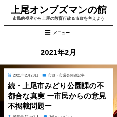
コ
上尾オンブズマンの館
ン
テ
市民的視座から上尾の教育行政＆市政を考えよう
ン
ツ
メニュー
へ
移
動
月
:
2021年2月
す
る
投
2021年2月28日
市政・市議会関連記事
稿
続・上尾市みどり公園課の不
日:
都合な真実 ー市民からの意見
不掲載問題ー
続・
投稿者
館の住人
2件のコメント