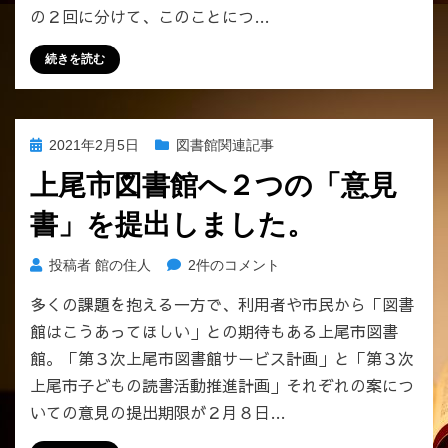
の２回に分けて、このことにつ…
続きを読む
投
2021年2月5日
図書館関連記事
稿
上尾市図書館へ２つの「意見
日:
書」を提出しました。
上
投稿者
館の住人
2件のコメント
尾
多くの課題を抱える一方で、利用者や市民から「図書
市
館はこうあってほしい」との期待もある上尾市図書
図
書
館。「第３次上尾市図書館サービス計画」と「第３次
館
上尾市子どもの読書活動推進計画」それぞれの案につ
へ
いての意見の提出期限が２月８日…
２
つ