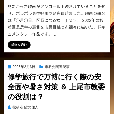
見たかった映画がアンコール上映されていることを知
り、ポレポレ東中野まで足を運びました。映画の題名
は『〇月〇日、区長になる女。』です。 2022年の杉
並区長選挙の裏側を市民目線で赤裸々に描いた、ドキ
ュメンタリー作品です。 …
続きを読む
投
2025年2月3日
市教委関連記事
稿
修学旅行で万博に行く際の安
日:
全面や暑さ対策 ＆ 上尾市教委
の役割は？
投稿者
館の住人