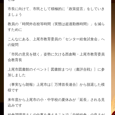
市長に向けて、市民として積極的に「政策提言」をしていき
ましょう
教員の「時間外在校等時間（実態は超過勤務時間）」を減ら
すために
こんなにある、上尾市教育委員の「センター給食試食会」へ
の疑問
「市民の意見を聴く」姿勢に欠ける西倉剛・上尾市教育委員
会教育長
上尾市図書館のイベント〖図書館まつり（書評合戦）〗に参
加しました
（事実なら朗報）上尾市は〖万博首長連合〗から脱退した模
様です
来年度から上尾市の小・中学校の夏休みが「延長」される見
込みです
給食調理員さんの仕事を考えることで「自校給食」の良さが