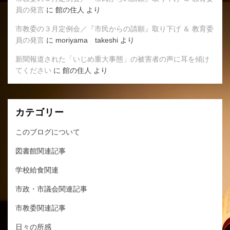
員の発言
に
館の住人
より
市教委の３月定例会／『市民からの請願』取り下げ ＆ 教育委
員の発言
に
moriyama takeshi
より
新聞報道された「いじめ重大事態」の被害者の声に耳を傾け
てください
に
館の住人
より
カテゴリー
このブログについて
図書館関連記事
学校給食関連
市政・市議会関連記事
市教委関連記事
日々の所感