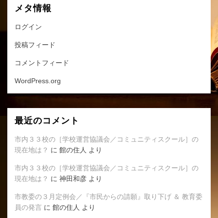
メタ情報
ログイン
投稿フィード
コメントフィード
WordPress.org
最近のコメント
市内３３校の［学校運営協議会／コミュニティスクール］の
現在地は？
に
館の住人
より
市内３３校の［学校運営協議会／コミュニティスクール］の
現在地は？
に
神田和彦
より
市教委の３月定例会／『市民からの請願』取り下げ ＆ 教育委
員の発言
に
館の住人
より