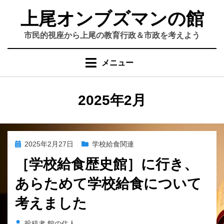
コ
上尾オンブズマンの館
ン
テ
市民的視座から上尾の教育行政＆市政を考えよう
ン
ツ
メニュー
へ
移
動
月
:
2025年2月
す
る
投
2025年2月27日
学校給食関連
稿
［学校給食歴史館］に行き、
日:
あらためて学校給食について
考えました
投稿者
館の住人