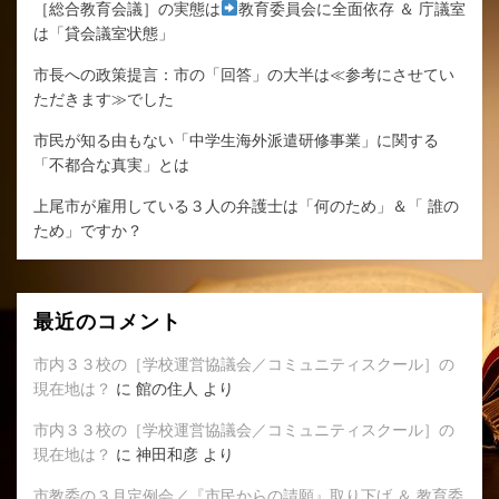
［総合教育会議］の実態は
教育委員会に全面依存 ＆ 庁議室
は「貸会議室状態」
市長への政策提言：市の「回答」の大半は≪参考にさせてい
ただきます≫でした
市民が知る由もない「中学生海外派遣研修事業」に関する
「不都合な真実」とは
上尾市が雇用している３人の弁護士は「何のため」＆「 誰の
ため」ですか？
最近のコメント
市内３３校の［学校運営協議会／コミュニティスクール］の
現在地は？
に
館の住人
より
市内３３校の［学校運営協議会／コミュニティスクール］の
現在地は？
に
神田和彦
より
市教委の３月定例会／『市民からの請願』取り下げ ＆ 教育委