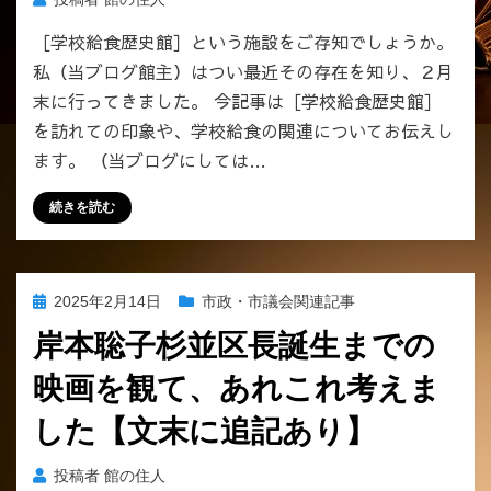
［学校給食歴史館］という施設をご存知でしょうか。
私（当ブログ館主）はつい最近その存在を知り、２月
末に行ってきました。 今記事は［学校給食歴史館］
を訪れての印象や、学校給食の関連についてお伝えし
ます。 （当ブログにしては…
続きを読む
投
2025年2月14日
市政・市議会関連記事
稿
岸本聡子杉並区長誕生までの
日:
映画を観て、あれこれ考えま
した【文末に追記あり】
投稿者
館の住人