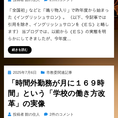
石
「全国初」などと「鳴り物入り」で昨年度から始まっ
公
た《イングリッシュサロン》。 （以下、今記事では
民
館
引用を除き、イングリッシュサロンを《ＥＳ》と略し
の
ます） 当ブログでは、以前から《ＥＳ》の実態を明
イ
らかにしてきましたが、今年度…
ン
グ
続きを読む
リ
ッ
シ
ュ
投
2025年7月6日
市教委関連記事
サ
稿
ロ
「時間外勤務が月に１６９時
日:
ン
間」という「学校の働き方改
で
は
革」の実像
定
員
「時
投稿者
館の住人
2件のコメント
２