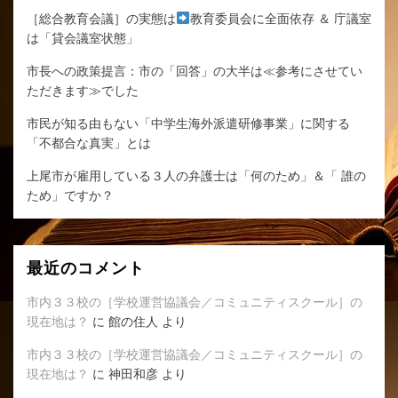
［総合教育会議］の実態は
改
教育委員会に全面依存 ＆ 庁議室
は「貸会議室状態」
革」
の
市長への政策提言：市の「回答」の大半は≪参考にさせてい
実
ただきます≫でした
像
へ
市民が知る由もない「中学生海外派遣研修事業」に関する
の
「不都合な真実」とは
上尾市が雇用している３人の弁護士は「何のため」＆「 誰の
ため」ですか？
最近のコメント
市内３３校の［学校運営協議会／コミュニティスクール］の
現在地は？
に
館の住人
より
市内３３校の［学校運営協議会／コミュニティスクール］の
現在地は？
に
神田和彦
より