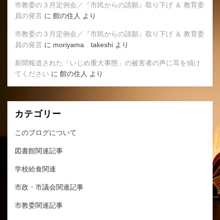
市教委の３月定例会／『市民からの請願』取り下げ ＆ 教育委
員の発言
に
館の住人
より
市教委の３月定例会／『市民からの請願』取り下げ ＆ 教育委
員の発言
に
moriyama takeshi
より
新聞報道された「いじめ重大事態」の被害者の声に耳を傾け
てください
に
館の住人
より
カテゴリー
このブログについて
図書館関連記事
学校給食関連
市政・市議会関連記事
市教委関連記事