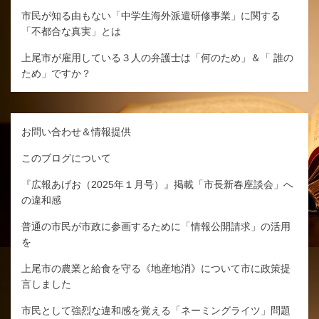
市民が知る由もない「中学生海外派遣研修事業」に関する
「不都合な真実」とは
上尾市が雇用している３人の弁護士は「何のため」＆「 誰の
ため」ですか？
お問い合わせ＆情報提供
このブログについて
『広報あげお（2025年１月号）』掲載「市長新春座談会」へ
の違和感
普通の市民が市政に参画するために「情報公開請求」の活用
を
上尾市の農業と給食を守る《地産地消》について市に政策提
言しました
市民として強烈な違和感を覚える「ネーミングライツ」問題