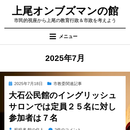
コ
上尾オンブズマンの館
ン
テ
市民的視座から上尾の教育行政＆市政を考えよう
ン
ツ
メニュー
へ
移
動
月
:
2025年7月
す
る
投
2025年7月18日
市教委関連記事
稿
大石公民館のイングリッシュ
日:
サロンでは定員２５名に対し
参加者は７名
大
投稿者
館の住人
2件のコメント