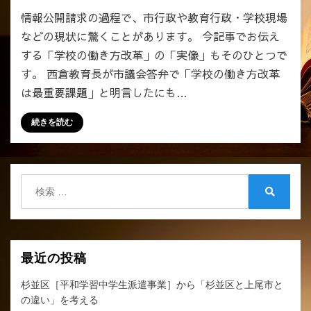
間
５
情報公開請求の過程で、市行政や教育行政・学校現場
外
名
などの現状に驚くことがあります。 今記事でお伝え
勤
に
務
する「学校の働き方改革」の「実像」もそのひとつで
対
が
し
す。 西倉教育長が市議会答弁で「学校の働き方改革
月
参
は最重要課題」と明言したにも…
に
加
１
者
続きを読む
６
は
９
７
時
名
間」
へ
検
と
の
索:
検
い
索
う
「学
校
最近の投稿
の
働
杉並区［平和学習中学生派遣事業］から「杉並区と上尾市と
き
の違い」を考える
方