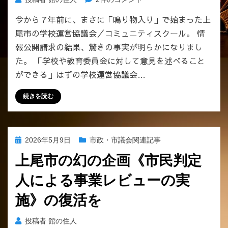
内
今から７年前に、まさに「鳴り物入り」で始まった上
３
尾市の学校運営協議会／コミュニティスクール。 情
３
校
報公開請求の結果、驚きの事実が明らかになりまし
の
た。 「学校や教育委員会に対して意見を述べること
［学
ができる」はずの学校運営協議会…
校
運
続きを読む
営
協
議
会
投
2026年5月9日
市政・市議会関連記事
／
稿
コ
上尾市の幻の企画《市民判定
日:
ミ
人による事業レビューの実
ュ
ニ
施》の復活を
テ
ィ
投稿者
館の住人
ス