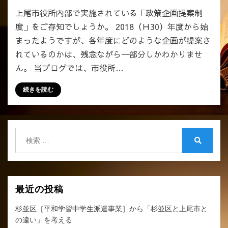
ク
上尾市役所内部で実施されている「政策企画提案制
ー
度」をご存知でしょうか。 2018（Ｈ30）年度から始
ル］
まったようですが、各年度にどのような企画が提案さ
の
現
れているのかは、残念ながら一部分しかわかりませ
在
ん。 当ブログでは、市役所…
地
は？
続きを読む
へ
の
検
索:
検
索
最近の投稿
杉並区［平和学習中学生派遣事業］から「杉並区と上尾市と
の違い」を考える