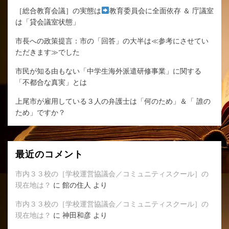
［総合教育会議］の実態は
教育委員会に全面依存 ＆ 庁議室
は「貸会議室状態」
市長への政策提言：市の「回答」の大半は≪参考にさせてい
ただきます≫でした
市民が知る由もない「中学生海外派遣研修事業」に関する
「不都合な真実」とは
上尾市が雇用している３人の弁護士は「何のため」＆「 誰の
ため」ですか？
最近のコメント
市内３３校の［学校運営協議会／コミュニティスクール］の
現在地は？
に
館の住人
より
市内３３校の［学校運営協議会／コミュニティスクール］の
現在地は？
に
神田和彦
より