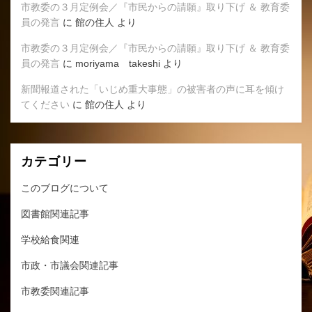
市教委の３月定例会／『市民からの請願』取り下げ ＆ 教育委
員の発言
に
館の住人
より
市教委の３月定例会／『市民からの請願』取り下げ ＆ 教育委
員の発言
に
moriyama takeshi
より
新聞報道された「いじめ重大事態」の被害者の声に耳を傾け
てください
に
館の住人
より
カテゴリー
このブログについて
図書館関連記事
学校給食関連
市政・市議会関連記事
市教委関連記事