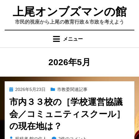
コ
上尾オンブズマンの館
ン
テ
市民的視座から上尾の教育行政＆市政を考えよう
ン
ツ
メニュー
へ
移
動
月
:
2026年5月
す
る
投
2026年5月23日
市教委関連記事
稿
市内３３校の［学校運営協議
日:
会／コミュニティスクール］
の現在地は？
市
投稿者
館の住人
2件のコメント