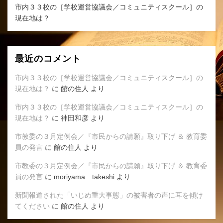
市内３３校の［学校運営協議会／コミュニティスクール］の
現在地は？
最近のコメント
市内３３校の［学校運営協議会／コミュニティスクール］の
現在地は？
に
館の住人
より
市内３３校の［学校運営協議会／コミュニティスクール］の
現在地は？
に
神田和彦
より
市教委の３月定例会／『市民からの請願』取り下げ ＆ 教育委
員の発言
に
館の住人
より
市教委の３月定例会／『市民からの請願』取り下げ ＆ 教育委
員の発言
に
moriyama takeshi
より
新聞報道された「いじめ重大事態」の被害者の声に耳を傾け
てください
に
館の住人
より