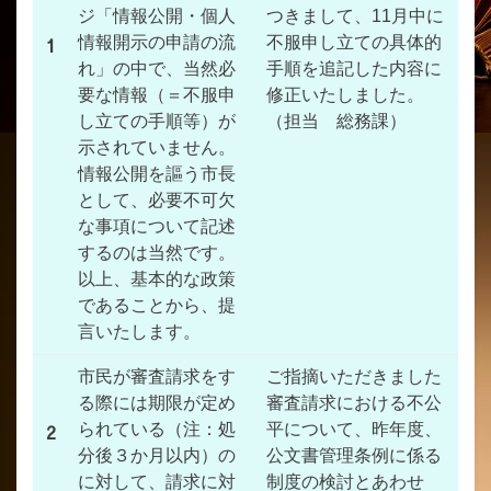
ジ「情報公開・個人
つきまして、11月中に
1
情報開示の申請の流
不服申し立ての具体的
れ」の中で、当然必
手順を追記した内容に
要な情報（＝不服申
修正いたしました。
し立ての手順等）が
（担当 総務課）
示されていません。
情報公開を謳う市長
として、必要不可欠
な事項について記述
するのは当然です。
以上、基本的な政策
であることから、提
言いたします。
市民が審査請求をす
ご指摘いただきました
る際には期限が定め
審査請求における不公
2
られている（注：処
平について、昨年度、
分後３か月以内）の
公文書管理条例に係る
に対して、請求に対
制度の検討とあわせ