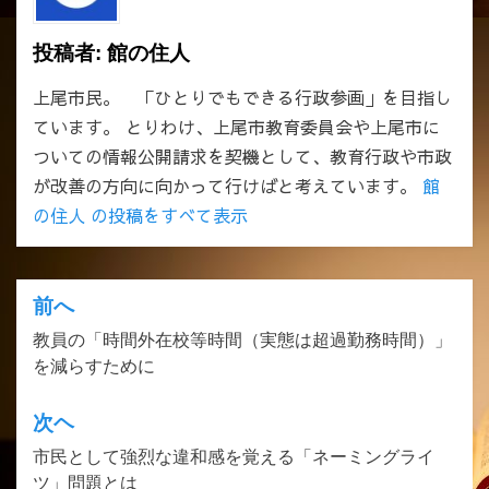
投稿者:
館の住人
上尾市民。 「ひとりでもできる行政参画」を目指し
ています。 とりわけ、上尾市教育委員会や上尾市に
ついての情報公開請求を契機として、教育行政や市政
が改善の方向に向かって行けばと考えています。
館
の住人 の投稿をすべて表示
前へ
投
教員の「時間外在校等時間（実態は超過勤務時間）」
稿
を減らすために
ナ
ビ
次ヘ
ゲ
市民として強烈な違和感を覚える「ネーミングライ
ツ」問題とは