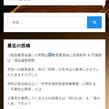
ー
シ
ョ
検
ン
索:
検
索
最近の投稿
［総合教育会議］の実態は
教育委員会に全面依存 ＆ 庁議室
は「貸会議室状態」
市長への政策提言：市の「回答」の大半は≪参考にさせてい
ただきます≫でした
市民が知る由もない「中学生海外派遣研修事業」に関する
「不都合な真実」とは
上尾市が雇用している３人の弁護士は「何のため」＆「 誰の
ため」ですか？