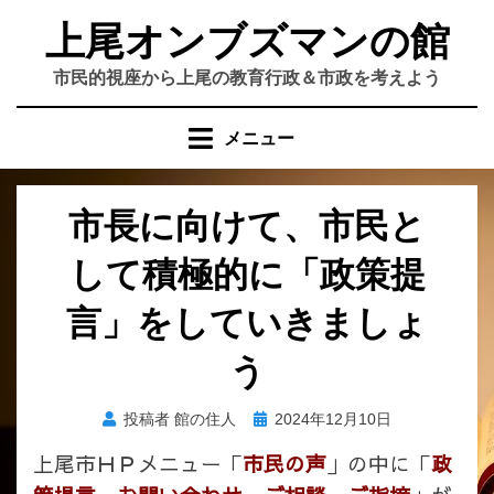
コ
上尾オンブズマンの館
ン
テ
市民的視座から上尾の教育行政＆市政を考えよう
ン
ツ
メニュー
へ
移
動
市長に向けて、市民と
す
る
して積極的に「政策提
言」をしていきましょ
う
投
投稿者
館の住人
2024年12月10日
稿
上尾市ＨＰメニュー「
市民の声
」の中に「
政
日: