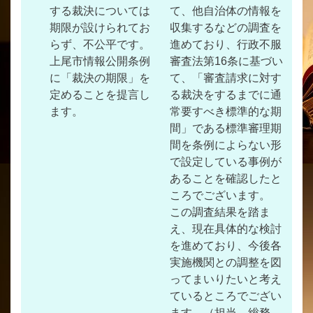
する裁決については
て、他自治体の情報を
期限が設けられてお
収集するなどの調査を
らず、不公平です。
進めており、行政不服
上尾市情報公開条例
審査法第16条に基づい
に「裁決の期限」を
て、「審査請求に対す
定めることを提言し
る裁決をするまでに通
ます。
常要すべき標準的な期
間」である標準審理期
間を条例によらない形
で設定している事例が
あることを確認したと
ころでございます。
この調査結果を踏ま
え、現在具体的な検討
を進めており、今後各
実施機関との調整を図
ってまいりたいと考え
ているところでござい
ます。（担当 総務