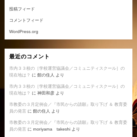
投稿フィード
コメントフィード
WordPress.org
最近のコメント
市内３３校の［学校運営協議会／コミュニティスクール］の
現在地は？
に
館の住人
より
市内３３校の［学校運営協議会／コミュニティスクール］の
現在地は？
に
神田和彦
より
市教委の３月定例会／『市民からの請願』取り下げ ＆ 教育委
員の発言
に
館の住人
より
市教委の３月定例会／『市民からの請願』取り下げ ＆ 教育委
員の発言
に
moriyama takeshi
より