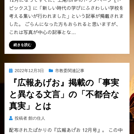
実
ピックス〗に「新しい時代の学びにふさわしい学校を
は
こ
考える集いが行われました」という記事が掲載されま
う
した。 ごらんになった方もおられると思いますが、
し
これは写真が中心の記事とな…
て
覆
続きを読む
い
隠
さ
れ
投
2022年12月3日
市教委関連記事
る
稿
～
『広報あげお』掲載の「事実
日:
市
と異なる文言」の「不都合な
HP〖ト
ピ
真実」とは
ッ
ク
投稿者
館の住人
ス
記
配布されたばかりの『広報あげお 12月号』。 この中
事〗