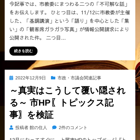
今記事では、市教委にまつわる二つの「不可解な話」
をお伝えします。 ひとつ目は、11/12に市教委が主催
した、「基調講演」という「語り」を中心とした「集
い」の「観客席ガラガラ写真」が情報公開請求により
公開された件。 二つ目…
続きを読む
投
2022年12月9日
市政・市議会関連記事
稿
～真実はこうして覆い隠され
日:
る～ 市HP〖トピックス記
事〗を検証
～
投稿者
館の住人
2件のコメント
真
12月になってすぐに、上尾市HPのトップページ〖ト