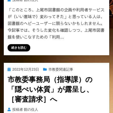
「このところ、上尾市図書館の企画や利用者サービス
が（いい意味で）変わってきた」と思っている人は、
図書館のヘビーユーザーに限らないかもしれません。
今記事では、そうした変化も確認しつつ、上尾市図書
館を使いこなすための「利用…
続きを読む
投
2022年12月23日
市教委関連記事
稿
市教委事務局（指導課）の
日:
「隠ぺい体質」が露呈し、
［審査請求］へ
投稿者
館の住人