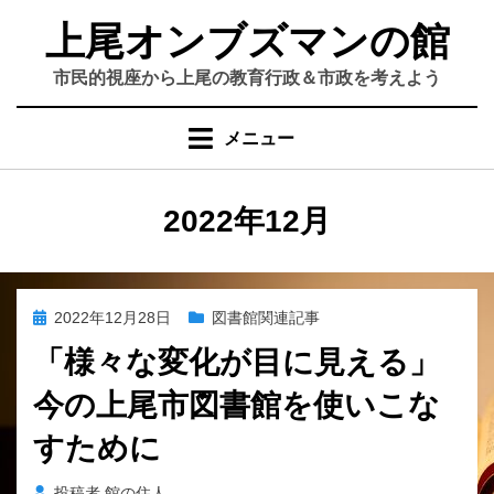
コ
上尾オンブズマンの館
ン
テ
市民的視座から上尾の教育行政＆市政を考えよう
ン
ツ
メニュー
へ
移
動
月
:
2022年12月
す
る
投
2022年12月28日
図書館関連記事
稿
「様々な変化が目に見える」
日:
今の上尾市図書館を使いこな
すために
投稿者
館の住人