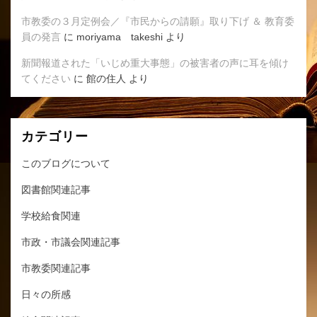
市教委の３月定例会／『市民からの請願』取り下げ ＆ 教育委
員の発言
に
moriyama takeshi
より
新聞報道された「いじめ重大事態」の被害者の声に耳を傾け
てください
に
館の住人
より
カテゴリー
このブログについて
図書館関連記事
学校給食関連
市政・市議会関連記事
市教委関連記事
日々の所感