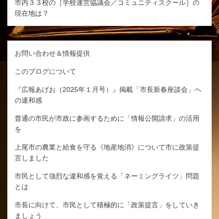
市内３３校の［学校運営協議会／コミュニティスクール］の
現在地は？
お問い合わせ＆情報提供
このブログについて
『広報あげお（2025年１月号）』掲載「市長新春座談会」へ
の違和感
普通の市民が市政に参画するために「情報公開請求」の活用
を
上尾市の農業と給食を守る《地産地消》について市に政策提
言しました
市民として強烈な違和感を覚える「ネーミングライツ」問題
とは
市長に向けて、市民として積極的に「政策提言」をしていき
ましょう