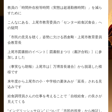
教員の「時間外在校等時間（実態は超過勤務時間）」を減ら
すために
こんなにある、上尾市教育委員の「センター給食試食会」へ
の疑問
「市民の意見を聴く」姿勢に欠ける西倉剛・上尾市教育委員
会教育長
上尾市図書館のイベント〖図書館まつり（書評合戦）〗に参
加しました
（事実なら朗報）上尾市は〖万博首長連合〗から脱退した模
様です
来年度から上尾市の小・中学校の夏休みが「延長」される見
込みです
給食調理員さんの仕事を考えることで「自校給食」の良さが
見えてくる
“イングリッシュサロン” について「市民的視座」から検証し