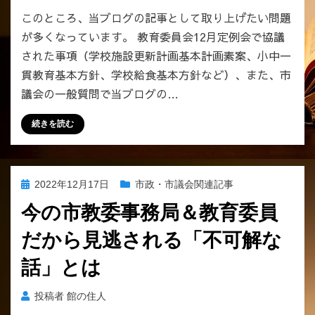
このところ、当ブログの記事として取り上げたい問題
が多くなっています。 教育委員会12月定例会で協議
された事項（学校施設更新計画基本計画素案、小中一
貫教育基本方針、学校給食基本方針など）、また、市
議会の一般質問で当ブログの…
続きを読む
投
2022年12月17日
市政・市議会関連記事
稿
今の市教委事務局＆教育委員
日:
だから見逃される「不可解な
話」とは
投稿者
館の住人