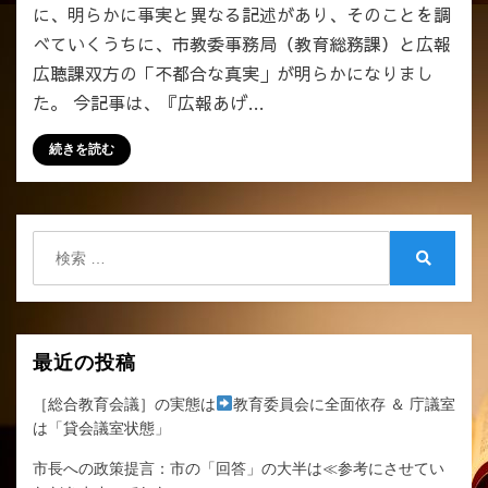
に、明らかに事実と異なる記述があり、そのことを調
を
べていくうちに、市教委事務局（教育総務課）と広報
検
証
広聴課双方の「不都合な真実」が明らかになりまし
へ
た。 今記事は、『広報あげ…
の
続きを読む
検
索:
検
索
最近の投稿
［総合教育会議］の実態は
教育委員会に全面依存 ＆ 庁議室
は「貸会議室状態」
市長への政策提言：市の「回答」の大半は≪参考にさせてい