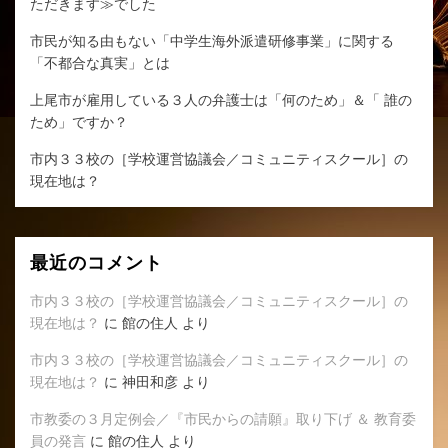
ただきます≫でした
市民が知る由もない「中学生海外派遣研修事業」に関する
「不都合な真実」とは
上尾市が雇用している３人の弁護士は「何のため」＆「 誰の
ため」ですか？
市内３３校の［学校運営協議会／コミュニティスクール］の
現在地は？
最近のコメント
市内３３校の［学校運営協議会／コミュニティスクール］の
現在地は？
に
館の住人
より
市内３３校の［学校運営協議会／コミュニティスクール］の
現在地は？
に
神田和彦
より
市教委の３月定例会／『市民からの請願』取り下げ ＆ 教育委
員の発言
に
館の住人
より