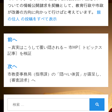
ついての情報公開請求を契機として、教育行政や市政
が改善の方向に向かって行けばと考えています。
館
の住人 の投稿をすべて表示
前へ
投
～真実はこうして覆い隠される～ 市HP〖トピックス
稿
記事〗を検証
ナ
ビ
次ヘ
ゲ
市教委事務局（指導課）の「隠ぺい体質」が露呈し、
［審査請求］へ
ー
シ
ョ
検
ン
索:
検