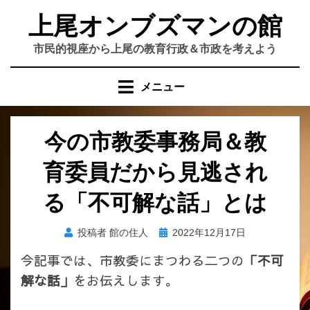
コ
上尾オンブズマンの館
ン
テ
市民的視座から上尾の教育行政＆市政を考えよう
ン
ツ
メニュー
へ
移
動
今の市教委事務局＆教
す
る
育委員だから見逃され
る「不可解な話」とは
投
投稿者
館の住人
2022年12月17日
稿
今記事では、市教委にまつわる二つの
「不可
日:
解な話」
をお伝えします。