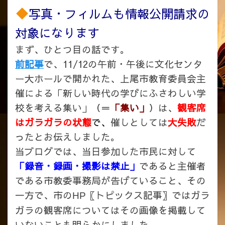
写真・フィルムも情報公開請求の
対象になります
まず、ひとつ目の話です。
前記事
で、11/12の午前・午後に文化センタ
ー大ホールで開かれた、上尾市教育委員会主
催による「新しい時代の学びにふさわしい学
校を考える集い」（＝
「集い」
）は、
観客席
はガラガラの状態
で、
催しとしては
大失敗
だ
ったとお伝えしました。
当ブログでは、当日参加した市民に対して
「録音・録画・撮影は禁止」
であると主催者
である市教委事務局が
告げていること、その
一方で、市の
〖トピックス記事〗ではガラ
HP
ガラの観客席についてはその画像を掲載して
いないことも明らかにしました。