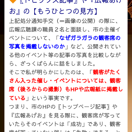
お』の【もうひとつの見方】
上記処分通知手交（＝画像の公開）の際に、
広報広聴課の職員２名と面談し、市の主催イ
ベントについて、「
なぜガラガラの観客席の
写真を掲載しないのか
」など、公開されてい
る他のイベント等の記事の写真を比較しなが
ら、ざっくばらんに話をしました。
そこで私が明らかにしたのは、「
観客がたく
さん入った
催し・イベントについては、観客
席（後ろからの撮影）も
や広報紙に掲載し
HP
ている
」という事実です。
つまり、市の
の〖トップページ記事〗や
HP
『広報あげお』を見る際に、観客席が写って
いたらそのイベントは「成功」であり、観客