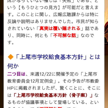
席が写っていない催しは「失敗」である、と
いう【もうひとつの見方】が可能だと言えま
す。このことに関し、広報広聴課からは特に
反論や説明はありませんでした。市民が知ら
されていない「
真実は覆い隠される
」話であ
り、同時に、何とも「
不可解な話
」なので
す。
「上尾市学校給食基本方針」とは
何か
二つ目は
、来週12/22に開催予定の「上尾市
教育委員会12月定例会」。その予告が市教委
に掲載されましたが、驚くことに、そこに
HP
は
「上尾市学校給食基本方針（骨子案）」
な
るものが協議事項として登場している、とい