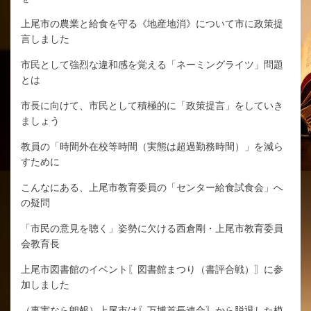
上尾市の農業と給食を守る《地産地消》について市に政策提
言しました
市民として強烈な違和感を覚える「ネーミングライツ」問題
とは
市長に向けて、市民として積極的に「政策提言」をしていき
ましょう
教員の「時間外在校等時間（実態は超過勤務時間）」を減ら
すために
こんなにある、上尾市教育委員の「センター給食試食会」へ
の疑問
「市民の意見を聴く」姿勢に欠ける西倉剛・上尾市教育委員
会教育長
上尾市図書館のイベント〖図書館まつり（書評合戦）〗に参
加しました
（事実なら朗報）上尾市は〖万博首長連合〗から脱退した模