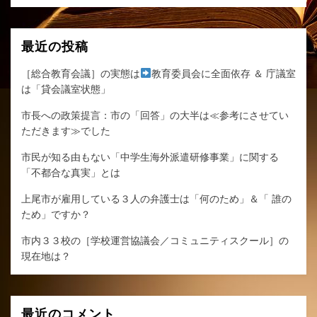
索
最近の投稿
［総合教育会議］の実態は
教育委員会に全面依存 ＆ 庁議室
は「貸会議室状態」
市長への政策提言：市の「回答」の大半は≪参考にさせてい
ただきます≫でした
市民が知る由もない「中学生海外派遣研修事業」に関する
「不都合な真実」とは
上尾市が雇用している３人の弁護士は「何のため」＆「 誰の
ため」ですか？
市内３３校の［学校運営協議会／コミュニティスクール］の
現在地は？
最近のコメント