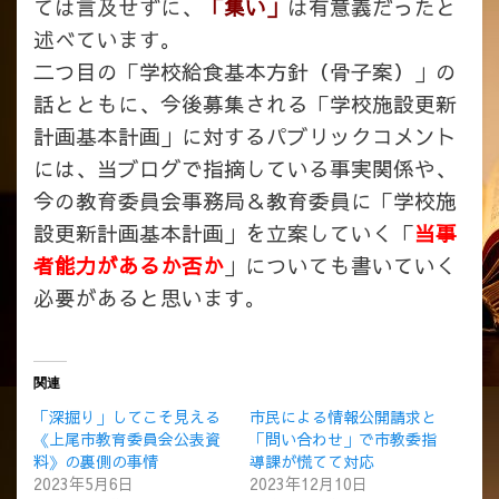
ては言及せずに、
「集い」
は有意義だったと
述べています。
二つ目の「学校給食基本方針（骨子案）」の
話とともに、今後募集される「学校施設更新
計画基本計画」に対するパブリックコメント
には、当ブログで指摘している事実関係や、
今の教育委員会事務局＆教育委員に「学校施
設更新計画基本計画」を立案していく「
当事
者能力があるか否か
」についても書いていく
必要があると思います。
関連
「深掘り」してこそ見える
市民による情報公開請求と
《上尾市教育委員会公表資
「問い合わせ」で市教委指
料》の裏側の事情
導課が慌てて対応
2023年5月6日
2023年12月10日