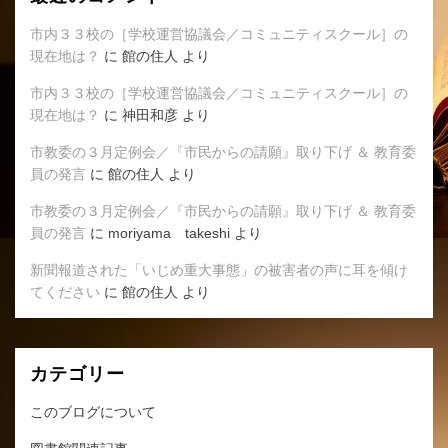
市内３３校の［学校運営協議会／コミュニティスクール］の
現在地は？
に
館の住人
より
市内３３校の［学校運営協議会／コミュニティスクール］の
現在地は？
に
神田和彦
より
市教委の３月定例会／『市民からの請願』取り下げ ＆ 教育委
員の発言
に
館の住人
より
市教委の３月定例会／『市民からの請願』取り下げ ＆ 教育委
員の発言
に
moriyama takeshi
より
新聞報道された「いじめ重大事態」の被害者の声に耳を傾け
てください
に
館の住人
より
カテゴリー
このブログについて