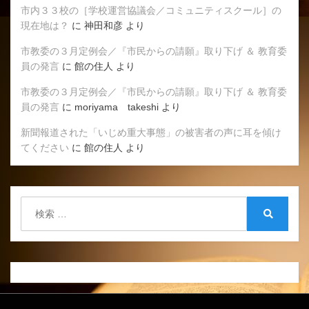
市内３３校の［学校運営協議会／コミュニティスクール］の
現在地は？
に
神田和彦
より
市教委の３月定例会／『市民からの請願』取り下げ ＆ 教育委
員の発言
に
館の住人
より
市教委の３月定例会／『市民からの請願』取り下げ ＆ 教育委
員の発言
に
moriyama takeshi
より
新聞報道された「いじめ重大事態」の被害者の声に耳を傾け
てください
に
館の住人
より
検
索:
検
索