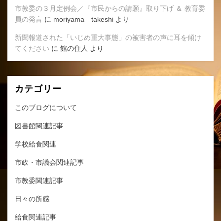
市教委の３月定例会／『市民からの請願』取り下げ ＆ 教育委
員の発言
に
moriyama takeshi
より
新聞報道された「いじめ重大事態」の被害者の声に耳を傾け
てください
に
館の住人
より
カテゴリー
このブログについて
図書館関連記事
学校給食関連
市政・市議会関連記事
市教委関連記事
日々の所感
給食関連記事