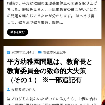
指摘で、平方幼稚園の園児募集停止の問題を取り上げ
ました。経緯を見ると、上尾市教育委員会がいかにこ
の問題を軽んじてきたかが分かります。 はっきり言
って、教育長や教育委員、関係…
続きを読む
投
2020年11月4日
市教委関連記事
稿
平方幼稚園問題は、教育長と
日:
教育委員会の致命的大失策
（その１） ※一部追記有
投稿者
館の住人
当ブログをお読みいただいている方から、お問い合わ