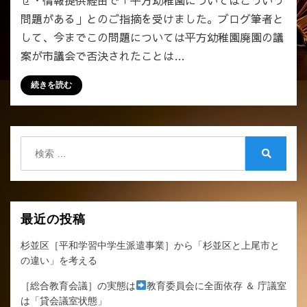
せ・情報提供経由で「平方幼稚園についてはこういう
問題がある」とのご指摘を受けました。ブログ筆者と
して、今までこの問題については平方幼稚園廃園の議
案が市議会で否決されたことは…
続きを読む
検
索:
検
索
最近の投稿
杉並区［平和学習中学生派遣事業］から「杉並区と上尾市と
の違い」を考える
［総合教育会議］の実態は
教育委員会に全面依存 ＆ 庁議室
は「貸会議室状態」