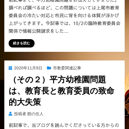
調べれば調べるほど、この問題については上尾市教育
委員会の冷たい対応と市民に背を向ける体質が浮かび
上がってきます。今記事では、10/2の臨時教育委員会
関係で情報公開請求をした…
続きを読む
投
2020年11月9日
市教委関連記事
稿
（その２）平方幼稚園問題
日:
は、教育長と教育委員の致命
的大失策
投稿者
館の住人
前記事で、当ブログを読んでくださっている方からの