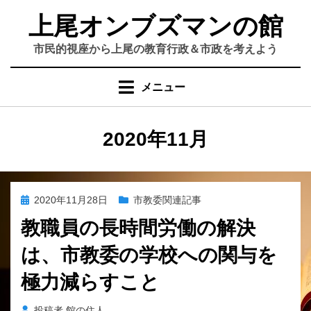
コ
上尾オンブズマンの館
ン
テ
市民的視座から上尾の教育行政＆市政を考えよう
ン
ツ
メニュー
へ
移
動
月
:
2020年11月
す
る
投
2020年11月28日
市教委関連記事
稿
教職員の長時間労働の解決
日:
は、市教委の学校への関与を
極力減らすこと
投稿者
館の住人