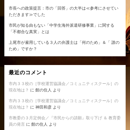
市長への政策提言：市の「回答」の大半は≪参考にさせてい
ただきます≫でした
市民が知る由もない「中学生海外派遣研修事業」に関する
「不都合な真実」とは
上尾市が雇用している３人の弁護士は「何のため」＆「 誰の
ため」ですか？
最近のコメント
市内３３校の［学校運営協議会／コミュニティスクール］の
現在地は？
に
館の住人
より
市内３３校の［学校運営協議会／コミュニティスクール］の
現在地は？
に
神田和彦
より
市教委の３月定例会／『市民からの請願』取り下げ ＆ 教育委
員の発言
に
館の住人
より