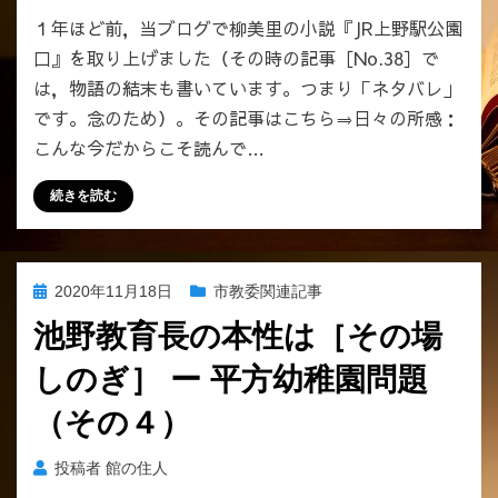
１年ほど前，当ブログで柳美里の小説『JR上野駅公園
口』を取り上げました（その時の記事［No.38］で
は，物語の結末も書いています。つまり「ネタバレ」
です。念のため）。その記事はこちら⇒日々の所感：
こんな今だからこそ読んで…
続きを読む
投
2020年11月18日
市教委関連記事
稿
池野教育長の本性は［その場
日:
しのぎ］ ー 平方幼稚園問題
（その４）
投稿者
館の住人