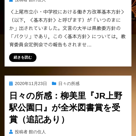
＜上尾市立小・中学校における働き方改革基本方針＞
（以下，＜基本方針＞と呼びます）が「いつのまに
か」出されていました。文言の大半は県教委方針の
「パクリ」であり，この＜基本方針＞については，教
育委員会定例会での報告もされませ…
続きを読む
投
2020年11月23日
日々の所感
稿
日々の所感：柳美里『JR上野
日:
駅公園口』が全米図書賞を受
賞（追記あり）
投稿者
館の住人