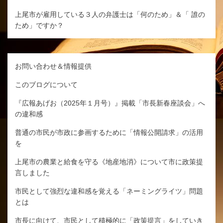
上尾市が雇用している３人の弁護士は「何のため」＆「 誰の
ため」ですか？
お問い合わせ＆情報提供
このブログについて
『広報あげお（2025年１月号）』掲載「市長新春座談会」へ
の違和感
普通の市民が市政に参画するために「情報公開請求」の活用
を
上尾市の農業と給食を守る《地産地消》について市に政策提
言しました
市民として強烈な違和感を覚える「ネーミングライツ」問題
とは
市長に向けて、市民として積極的に「政策提言」をしていき