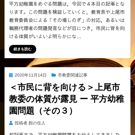
平方幼稚園をめぐる問題は，今回で４本目の記事とな
ります。この問題を検証していくと，教育長や上尾市
教育委員会による「その場しのぎ」の対応，あるいは
職務代理者の問題発言などが目につき，市民に背を向
ける体質がいよいよ明らかにな…
続きを読む
投
2020年11月14日
市教委関連記事
稿
＜市民に背を向ける＞上尾市
日:
教委の体質が露見 ー 平方幼稚
園問題（その３）
投稿者
館の住人
前記事まで、平方幼稚園問題をお伝えしてきました。