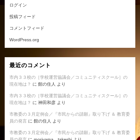
ログイン
投稿フィード
コメントフィード
WordPress.org
最近のコメント
市内３３校の［学校運営協議会／コミュニティスクール］の
現在地は？
に
館の住人
より
市内３３校の［学校運営協議会／コミュニティスクール］の
現在地は？
に
神田和彦
より
市教委の３月定例会／『市民からの請願』取り下げ ＆ 教育委
員の発言
に
館の住人
より
市教委の３月定例会／『市民からの請願』取り下げ ＆ 教育委
員の発言
に
moriyama takeshi
より