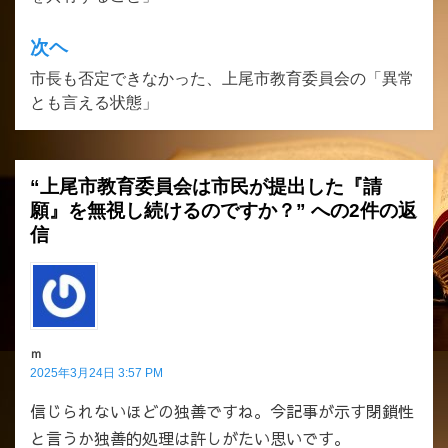
ナ
ビ
次ヘ
ゲ
市長も否定できなかった、上尾市教育委員会の「異常
とも言える状態」
ー
シ
ョ
“上尾市教育委員会は市民が提出した『請
ン
願』を無視し続けるのですか？” への2件の返
信
ｍ
2025年3月24日 3:57 PM
信じられないほどの独善ですね。今記事が示す閉鎖性
と言うか独善的処理は許しがたい思いです。