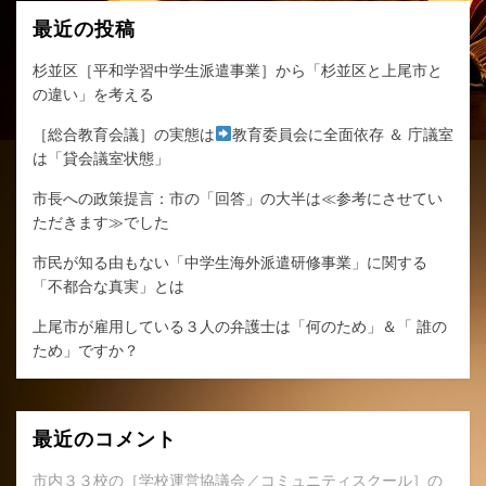
最近の投稿
杉並区［平和学習中学生派遣事業］から「杉並区と上尾市と
の違い」を考える
［総合教育会議］の実態は
教育委員会に全面依存 ＆ 庁議室
は「貸会議室状態」
市長への政策提言：市の「回答」の大半は≪参考にさせてい
ただきます≫でした
市民が知る由もない「中学生海外派遣研修事業」に関する
「不都合な真実」とは
上尾市が雇用している３人の弁護士は「何のため」＆「 誰の
ため」ですか？
最近のコメント
市内３３校の［学校運営協議会／コミュニティスクール］の