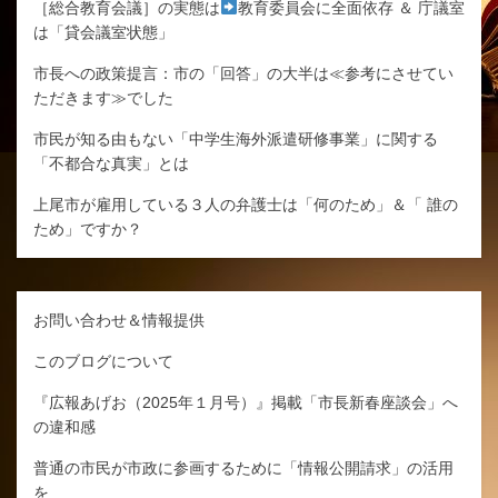
［総合教育会議］の実態は
教育委員会に全面依存 ＆ 庁議室
は「貸会議室状態」
市長への政策提言：市の「回答」の大半は≪参考にさせてい
ただきます≫でした
市民が知る由もない「中学生海外派遣研修事業」に関する
「不都合な真実」とは
上尾市が雇用している３人の弁護士は「何のため」＆「 誰の
ため」ですか？
お問い合わせ＆情報提供
このブログについて
『広報あげお（2025年１月号）』掲載「市長新春座談会」へ
の違和感
普通の市民が市政に参画するために「情報公開請求」の活用
を