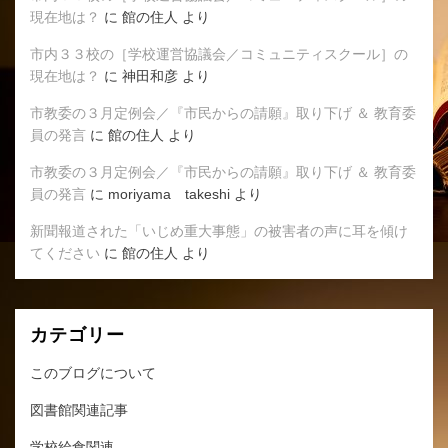
現在地は？
に
館の住人
より
市内３３校の［学校運営協議会／コミュニティスクール］の
現在地は？
に
神田和彦
より
市教委の３月定例会／『市民からの請願』取り下げ ＆ 教育委
員の発言
に
館の住人
より
市教委の３月定例会／『市民からの請願』取り下げ ＆ 教育委
員の発言
に
moriyama takeshi
より
新聞報道された「いじめ重大事態」の被害者の声に耳を傾け
てください
に
館の住人
より
カテゴリー
このブログについて
図書館関連記事
学校給食関連