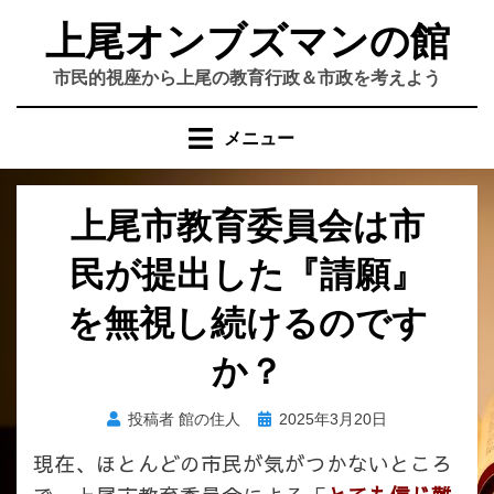
コ
上尾オンブズマンの館
ン
テ
市民的視座から上尾の教育行政＆市政を考えよう
ン
ツ
メニュー
へ
移
動
上尾市教育委員会は市
す
る
民が提出した『請願』
を無視し続けるのです
か？
投
投稿者
館の住人
2025年3月20日
稿
現在、ほとんどの市民が気がつかないところ
日: