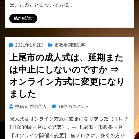
は、このことについてお伝…
続きを読む
投
2021年1月2日
市教委関連記事
稿
上尾市の成人式は、延期また
日:
は中止にしないのですか ⇒
オンライン方式に変更になり
ました
上
投稿者
館の住人
16件のコメント
尾
成人式はオンライン方式に変更になりました（１月７
市
日18:30頃ＨＰにて発表）。⇒ 上尾市・市教委ＨＰ
の
成
【オンライン開催へ変更】 当ブログに、多くの方か