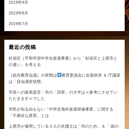
2019年9月
2019年8月
2019年7月
最近の投稿
杉並区［平和学習中学生派遣事業］から「杉並区と上尾市と
の違い」を考える
［総合教育会議］の実態は
教育委員会に全面依存 ＆ 庁議室
は「貸会議室状態」
市長への政策提言：市の「回答」の大半は≪参考にさせてい
ただきます≫でした
市民が知る由もない「中学生海外派遣研修事業」に関する
「不都合な真実」とは
上尾市が雇用している３人の弁護士は「何のため」＆「 誰の