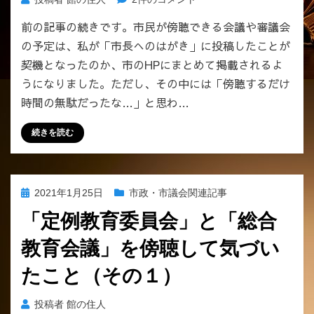
例
前の記事の続きです。市民が傍聴できる会議や審議会
教
の予定は、私が「市長へのはがき」に投稿したことが
育
委
契機となったのか、市のHPにまとめて掲載されるよ
員
うになりました。ただし、その中には「傍聴するだけ
会」
時間の無駄だったな…」と思わ…
と
「総
続きを読む
合
教
育
会
投
2021年1月25日
市政・市議会関連記事
議」
稿
を
「定例教育委員会」と「総合
日:
傍
教育会議」を傍聴して気づい
聴
し
たこと（その１）
て
気
投稿者
館の住人
づ