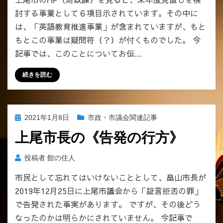
討する事業として６項目示されています。その中に
は、「英語教育推進事業」が含まれていますが、もと
もとこの事業は疑問符（？）が付くものでした。 今
記事では、このことについてお伝…
続きを読む
投
2021年1月8日
市政・市議会関連記事
稿
上尾市長の《告発の行方》
日:
投稿者
館の住人
市民として忘れてはいけないこととして、畠山市長が
2019年12月25日に上尾市議会から「証言拒否の罪」
で告発された事実があります。 ですが、その後どう
なったのかは明らかにされていません。 今記事で