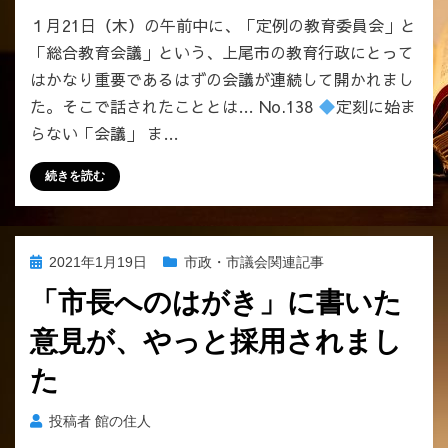
い
１月21日（木）の午前中に、「定例の教育委員会」と
た
「総合教育会議」という、上尾市の教育行政にとって
こ
はかなり重要であるはずの会議が連続して開かれまし
と
（そ
た。そこで話されたこととは… No.138
定刻に始ま
の
らない「会議」 ま…
２）
へ
続きを読む
の
投
2021年1月19日
市政・市議会関連記事
稿
「市長へのはがき」に書いた
日:
意見が、やっと採用されまし
た
投稿者
館の住人