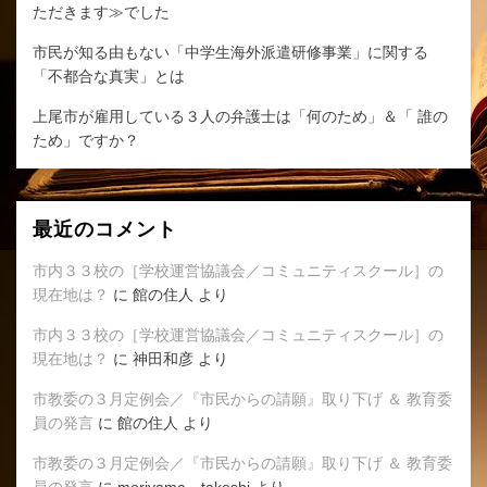
ただきます≫でした
ラ
イ
市民が知る由もない「中学生海外派遣研修事業」に関する
ン
「不都合な真実」とは
方
式
上尾市が雇用している３人の弁護士は「何のため」＆「 誰の
に
ため」ですか？
変
更
に
最近のコメント
な
り
市内３３校の［学校運営協議会／コミュニティスクール］の
ま
現在地は？
に
館の住人
より
し
た
市内３３校の［学校運営協議会／コミュニティスクール］の
へ
現在地は？
に
神田和彦
より
の
市教委の３月定例会／『市民からの請願』取り下げ ＆ 教育委
員の発言
に
館の住人
より
市教委の３月定例会／『市民からの請願』取り下げ ＆ 教育委