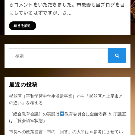
人
らコメントをいただきました。市教委も当ブログを目
式
にしているはずですが、さ…
は、
延
続きを読む
期
ま
た
は
検
中
索:
検
止
索
に
し
な
最近の投稿
い
の
杉並区［平和学習中学生派遣事業］から「杉並区と上尾市と
で
の違い」を考える
す
［総合教育会議］の実態は
か
教育委員会に全面依存 ＆ 庁議室
は「貸会議室状態」
⇒
オ
市長への政策提言：市の「回答」の大半は≪参考にさせてい
ン