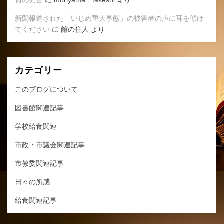
員の発言
に
moriyama takeshi
より
新聞報道された「いじめ重大事態」の被害者の声に耳を傾け
てください
に
館の住人
より
カテゴリー
このブログについて
図書館関連記事
学校給食関連
市政・市議会関連記事
市教委関連記事
日々の所感
給食関連記事