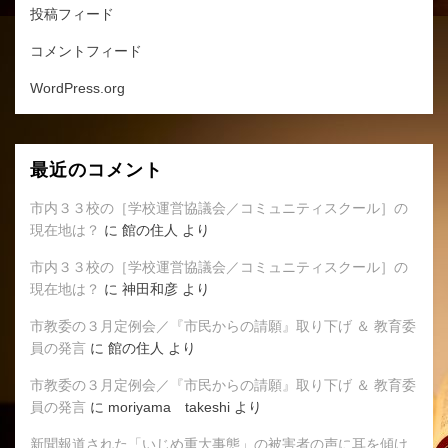
投稿フィード
コメントフィード
WordPress.org
最近のコメント
市内３３校の［学校運営協議会／コミュニティスクール］の
現在地は？
に
館の住人
より
市内３３校の［学校運営協議会／コミュニティスクール］の
現在地は？
に
神田和彦
より
市教委の３月定例会／『市民からの請願』取り下げ ＆ 教育委
員の発言
に
館の住人
より
市教委の３月定例会／『市民からの請願』取り下げ ＆ 教育委
員の発言
に
moriyama takeshi
より
新聞報道された「いじめ重大事態」の被害者の声に耳を傾け