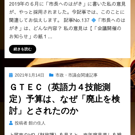
2019年の６月に「市長へのはがき」に書いた私の意見
が、やっと採用されました。今記事では、このことに
関連してお伝えします。 記事No.137
「市長へのは
がき」は、どんな内容？ 私の意見は【「会議開催の
お知らせ」の紙１…
続きを読む
投
2021年1月14日
市政・市議会関連記事
稿
ＧＴＥＣ（英語力４技能測
日:
定）予算は、なぜ「廃止を検
討」とされたのか
投稿者
館の住人
上尾市のHP（財政課）を見ると、来年度見直しを検