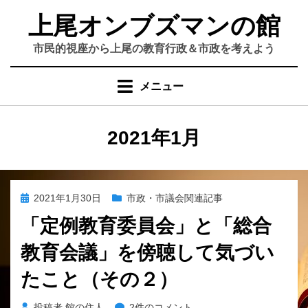
コ
上尾オンブズマンの館
ン
テ
市民的視座から上尾の教育行政＆市政を考えよう
ン
ツ
メニュー
へ
移
動
月
:
2021年1月
す
る
投
2021年1月30日
市政・市議会関連記事
稿
「定例教育委員会」と「総合
日:
教育会議」を傍聴して気づい
たこと（その２）
「定
投稿者
館の住人
2件のコメント