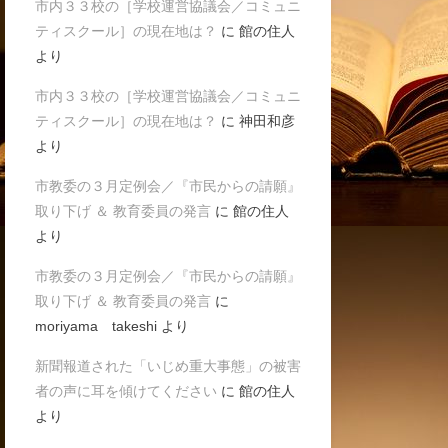
市内３３校の［学校運営協議会／コミュニ
ティスクール］の現在地は？
に
館の住人
より
市内３３校の［学校運営協議会／コミュニ
ティスクール］の現在地は？
に
神田和彦
より
市教委の３月定例会／『市民からの請願』
取り下げ ＆ 教育委員の発言
に
館の住人
より
市教委の３月定例会／『市民からの請願』
取り下げ ＆ 教育委員の発言
に
moriyama takeshi
より
新聞報道された「いじめ重大事態」の被害
者の声に耳を傾けてください
に
館の住人
より