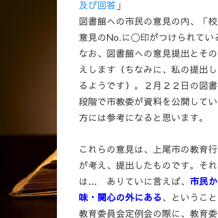
及び回答
」
図書館への市民の意見の内、「校
意見のNo.に〇印がつけられて
なお、図書館への意見提出とその
えします（ちなみに、私の提出し
るようです）。２月２２日の図書
段階で市教委が資料を公開してい
方には参考になると思います。
これらの意見は、上尾市の教育行
が考え、提出したものです。それ
は… ありていに言えば、
市民か
味・関心の外にある
、ということ
教育委員会定例会の際に、教育委