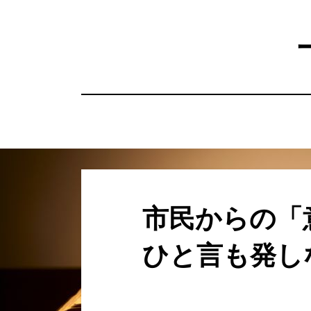
コ
ン
テ
ン
ツ
へ
移
動
す
る
市民からの「
ひと言も発し