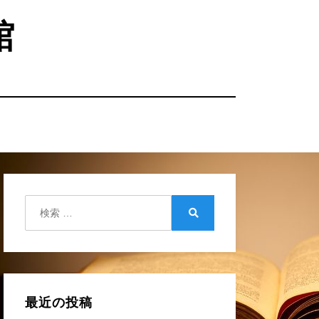
館
検
索:
検
索
最近の投稿