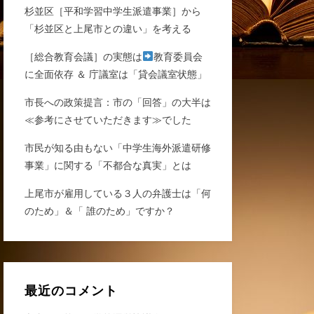
杉並区［平和学習中学生派遣事業］から
「杉並区と上尾市との違い」を考える
［総合教育会議］の実態は
教育委員会
に全面依存 ＆ 庁議室は「貸会議室状態」
市長への政策提言：市の「回答」の大半は
≪参考にさせていただきます≫でした
市民が知る由もない「中学生海外派遣研修
事業」に関する「不都合な真実」とは
上尾市が雇用している３人の弁護士は「何
のため」＆「 誰のため」ですか？
最近のコメント