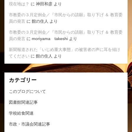
現在地は？
に
神田和彦
より
市教委の３月定例会／『市民からの請願』取り下げ ＆ 教育委
員の発言
に
館の住人
より
市教委の３月定例会／『市民からの請願』取り下げ ＆ 教育委
員の発言
に
moriyama takeshi
より
新聞報道された「いじめ重大事態」の被害者の声に耳を傾け
てください
に
館の住人
より
カテゴリー
このブログについて
図書館関連記事
学校給食関連
市政・市議会関連記事