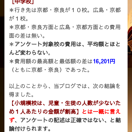
［中学校］
＊行き先は京都・奈良が１０校。広島・京都
が１校。
＊京都・奈良方面と広島・京都方面との費用
面の差は無い。
＊
アンケート対象校の費用は、平均額とほと
んど変わらない
。
＊費用額の最高額と最低額の差は
16,201円
（ともに京都・奈良）であった。
以上のことから、当ブログでは、次の結論を
得ました。
【小規模校は、児童・生徒の人数が少ないた
め１人あたりの金額が割高】
とは一概に言え
ず
、
アンケートの記述は正確ではない、と結
論付けられます。