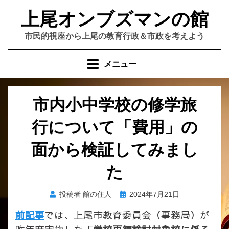
コ
上尾オンブズマンの館
ン
テ
市民的視座から上尾の教育行政＆市政を考えよう
ン
ツ
メニュー
へ
移
動
市内小中学校の修学旅
す
る
行について「費用」の
面から検証してみまし
た
投
投稿者
館の住人
2024年7月21日
稿
前記事
では、上尾市教育委員会（事務局）が
日: