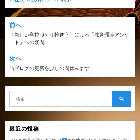
前へ
投
［新しい学校づくり推進室］による「教育環境アンケ
稿
ート」への疑問
ナ
ビ
次ヘ
ゲ
当ブログの更新を少しの間休みます
ー
シ
検
ョ
索:
検
ン
索
最近の投稿