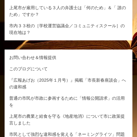
上尾市が雇用している３人の弁護士は「何のため」＆「 誰の
ため」ですか？
市内３３校の［学校運営協議会／コミュニティスクール］の
現在地は？
お問い合わせ＆情報提供
このブログについて
『広報あげお（2025年１月号）』掲載「市長新春座談会」へ
の違和感
普通の市民が市政に参画するために「情報公開請求」の活用
を
上尾市の農業と給食を守る《地産地消》について市に政策提
言しました
市民として強烈な違和感を覚える「ネーミングライツ」問題