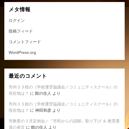
メタ情報
ログイン
投稿フィード
コメントフィード
WordPress.org
最近のコメント
市内３３校の［学校運営協議会／コミュニティスクール］の
現在地は？
に
館の住人
より
市内３３校の［学校運営協議会／コミュニティスクール］の
現在地は？
に
神田和彦
より
市教委の３月定例会／『市民からの請願』取り下げ ＆ 教育委
員の発言
に
館の住人
より