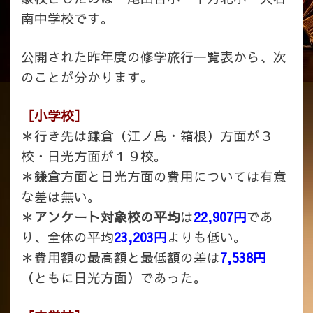
南中学校です。
公開された昨年度の修学旅行一覧表から、次
のことが分かります
。
［小学校］
＊行き先は鎌倉（江ノ島・箱根）方面が３
校・日光方面が１９校。
＊鎌倉方面と日光方面の費用については有意
な差は無い。
＊
アンケート対象校の平均
は
22,907円
であ
り、全体の平均
23,203円
よりも低い。
＊費用額の最高額と最低額の差は
7,538円
（ともに日光方面）であった。