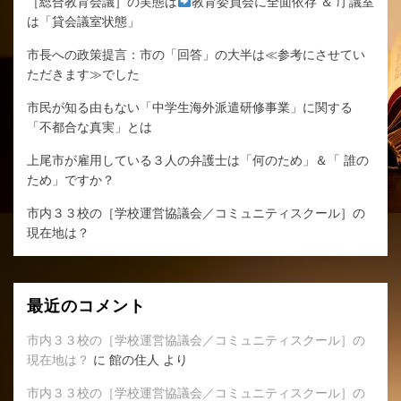
［総合教育会議］の実態は
教育委員会に全面依存 ＆ 庁議室
は「貸会議室状態」
市長への政策提言：市の「回答」の大半は≪参考にさせてい
ただきます≫でした
市民が知る由もない「中学生海外派遣研修事業」に関する
「不都合な真実」とは
上尾市が雇用している３人の弁護士は「何のため」＆「 誰の
ため」ですか？
市内３３校の［学校運営協議会／コミュニティスクール］の
現在地は？
最近のコメント
市内３３校の［学校運営協議会／コミュニティスクール］の
現在地は？
に
館の住人
より
市内３３校の［学校運営協議会／コミュニティスクール］の