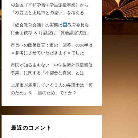
杉並区［平和学習中学生派遣事業］から
「杉並区と上尾市との違い」を考える
［総合教育会議］の実態は
教育委員会
に全面依存 ＆ 庁議室は「貸会議室状態」
市長への政策提言：市の「回答」の大半は
≪参考にさせていただきます≫でした
市民が知る由もない「中学生海外派遣研修
事業」に関する「不都合な真実」とは
上尾市が雇用している３人の弁護士は「何
のため」＆「 誰のため」ですか？
最近のコメント