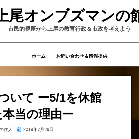
上尾オンブズマンの
市民的視座から上尾の教育行政＆市政を考えよう
ホーム
お問い合わせ＆情報提供
いて ー5/1を休館
た本当の理由ー
投
の住人
2019年7月29日
稿