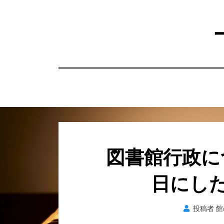
コ
ン
テ
ン
ツ
へ
移
動
す
る
図書館行政につ
日にし
投稿者
館