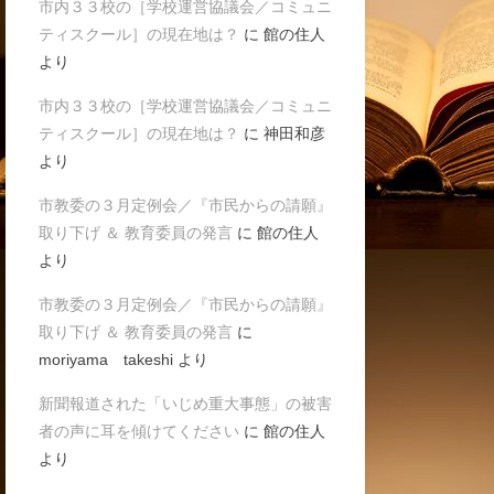
市内３３校の［学校運営協議会／コミュニ
ティスクール］の現在地は？
に
館の住人
より
市内３３校の［学校運営協議会／コミュニ
ティスクール］の現在地は？
に
神田和彦
より
市教委の３月定例会／『市民からの請願』
取り下げ ＆ 教育委員の発言
に
館の住人
より
市教委の３月定例会／『市民からの請願』
取り下げ ＆ 教育委員の発言
に
moriyama takeshi
より
新聞報道された「いじめ重大事態」の被害
者の声に耳を傾けてください
に
館の住人
より