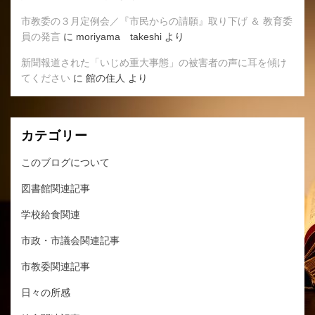
市教委の３月定例会／『市民からの請願』取り下げ ＆ 教育委
員の発言
に
moriyama takeshi
より
新聞報道された「いじめ重大事態」の被害者の声に耳を傾け
てください
に
館の住人
より
カテゴリー
このブログについて
図書館関連記事
学校給食関連
市政・市議会関連記事
市教委関連記事
日々の所感