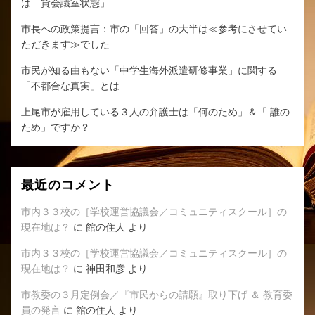
は「貸会議室状態」
市長への政策提言：市の「回答」の大半は≪参考にさせてい
ただきます≫でした
市民が知る由もない「中学生海外派遣研修事業」に関する
「不都合な真実」とは
上尾市が雇用している３人の弁護士は「何のため」＆「 誰の
ため」ですか？
最近のコメント
市内３３校の［学校運営協議会／コミュニティスクール］の
現在地は？
に
館の住人
より
市内３３校の［学校運営協議会／コミュニティスクール］の
現在地は？
に
神田和彦
より
市教委の３月定例会／『市民からの請願』取り下げ ＆ 教育委
員の発言
に
館の住人
より