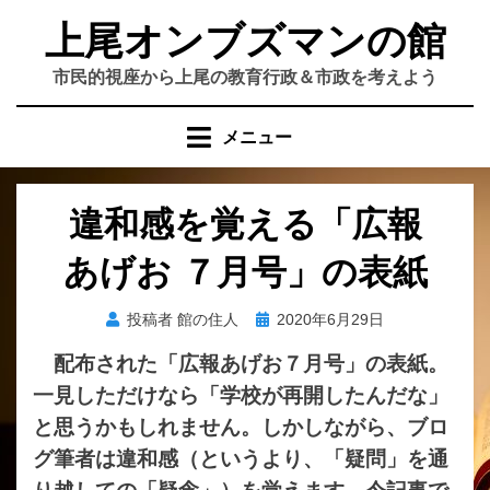
コ
上尾オンブズマンの館
ン
テ
市民的視座から上尾の教育行政＆市政を考えよう
ン
ツ
メニュー
へ
移
動
違和感を覚える「広報
す
る
あげお ７月号」の表紙
投
投稿者
館の住人
2020年6月29日
稿
配布された「広報あげお７月号」の表紙。
日:
一見しただけなら「学校が再開したんだな」
と思うかもしれません。しかしながら、ブロ
グ筆者は違和感（というより、「疑問」を通