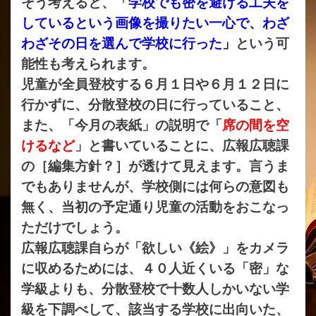
そう考えると、「
学校でも密を避ける工夫を
しているという画像を撮りたい一心で、
わざ
わざその日を選んで学校に行った
」
という可
能性も考えられます。
児童が全員登校する６月１日や６月１２日に
行かずに、分散登校の日に行っていること、
また、「今月の表紙」の説明で「
席の間を空
けるなど
」と書いていることに、広報広聴課
の［編集方針？］が透けて見えます。言うま
でもありませんが、学校側には何らの意図も
無く、当初の予定通り児童の活動をおこなっ
ただけでしょう。
広報広聴課自らが「欲しい《絵》」をカメラ
に収めるためには、４０人近くいる「密」な
学級よりも、分散登校で十数人しかいない学
級を下調べして、該当する学校に出向いた、