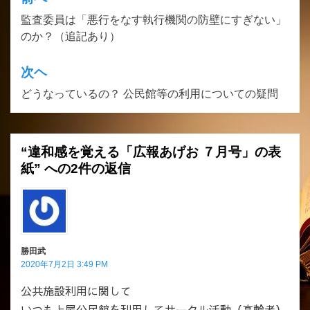
投
監査委員は「悪行をなす執行機関の防壁にすぎない」
稿
のか？（追記あり）
ナ
ビ
次ヘ
ゲ
どうなっているの？ 公民館等の利用についての疑問
ー
シ
“違和感を覚える「広報あげお ７月号」の表
ョ
紙” への2件の返信
ン
勝田武
2020年7月2日 3:49 PM
公共施設利用に関して
いつも上尾公民館を利用してサークル活動（高齢者）