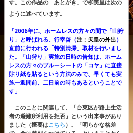
す。この作品の「あとがき」で柳美里は次の
ように述べています。
「2006年に、ホームレスの方々の間で「山狩
り」と呼ばれる、行幸啓（
注：天皇の外出
）
直前に行われる「特別清掃」取材を行いまし
た。「山狩り」実施の日時の告知は、ホーム
レスの方々のブルーシートの「コヤ」に直接
貼り紙を貼るという方法のみで、早くても実
施一週間前、二日前の時もあるということで
す」
このことに関連して、「台東区が路上生活
者の避難所利用を拒否」という出来事があり
ました（概要は
こちら
）。「明らかな格差