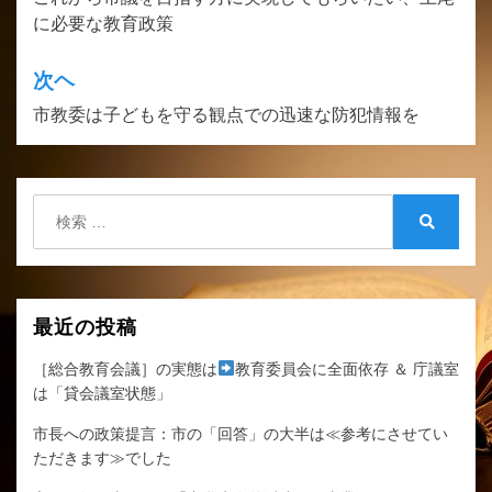
稿
に必要な教育政策
ナ
ビ
次ヘ
ゲ
市教委は子どもを守る観点での迅速な防犯情報を
ー
シ
検
ョ
索:
検
ン
索
最近の投稿
［総合教育会議］の実態は
教育委員会に全面依存 ＆ 庁議室
は「貸会議室状態」
市長への政策提言：市の「回答」の大半は≪参考にさせてい
ただきます≫でした