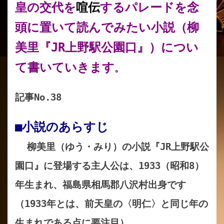
皇の交代を
喧伝
するパレードを念
頭に置いて読んでみたい小説（柳
美里『JR上野駅公園口』）につい
て書いていきます
。
記事No.38
■小説のあらすじ
柳美里（ゆう・みり）の小説『JR上野駅公
園口』に登場する主人公は、1933（昭和8）
年生まれ、福島県相馬郡八沢村出身です
（1933年とは、前天皇の〈明仁〉と同じ年の
生まれである点に要注目）。