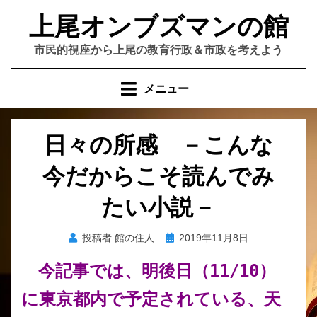
コ
上尾オンブズマンの館
ン
テ
市民的視座から上尾の教育行政＆市政を考えよう
ン
ツ
メニュー
へ
移
動
日々の所感 －こんな
す
る
今だからこそ読んでみ
たい小説－
投
投稿者
館の住人
2019年11月8日
稿
今記事では、明後日（11/10）
日:
に東京都内で予定されている、天