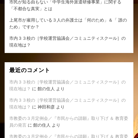
市民が知る由もない「中学生海外派遣研修事業」に関する
「不都合な真実」とは
上尾市が雇用している３人の弁護士は「何のため」＆「 誰の
ため」ですか？
市内３３校の［学校運営協議会／コミュニティスクール］の
現在地は？
最近のコメント
市内３３校の［学校運営協議会／コミュニティスクール］の
現在地は？
に
館の住人
より
市内３３校の［学校運営協議会／コミュニティスクール］の
現在地は？
に
神田和彦
より
市教委の３月定例会／『市民からの請願』取り下げ ＆ 教育委
員の発言
に
館の住人
より
市教委の３月定例会／『市民からの請願』取り下げ ＆ 教育委