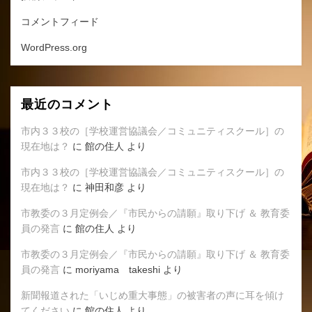
コメントフィード
WordPress.org
最近のコメント
市内３３校の［学校運営協議会／コミュニティスクール］の
現在地は？
に
館の住人
より
市内３３校の［学校運営協議会／コミュニティスクール］の
現在地は？
に
神田和彦
より
市教委の３月定例会／『市民からの請願』取り下げ ＆ 教育委
員の発言
に
館の住人
より
市教委の３月定例会／『市民からの請願』取り下げ ＆ 教育委
員の発言
に
moriyama takeshi
より
新聞報道された「いじめ重大事態」の被害者の声に耳を傾け
てください
に
館の住人
より