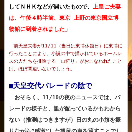
してＮＨＫなどが開いたもので、
上皇ご夫妻
は、午後４時半前、東京 上野の東京国立博
物館に到着されました
」
前天皇夫妻が11/11（当日は東博休館日）に東博に
行ったことにより、小説の中で描かれているホームレ
スの人たちを排除する「山狩り」がおこなわれたこと
は、ほぼ間違いないでしょう。
■天皇交代パレードの
陰で
おそらく、11/10の夜のニュースでは、パ
レードの様子と、誰が配っているかもわから
ない（推測はつきますが）日の丸の小旗を振
りながら”感激”した観衆の声を流すことでし