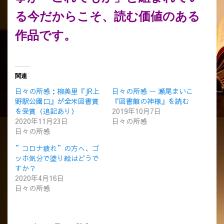
る今だからこそ、読む価値のある
作品です。
関連
日々の所感：柳美里『JR上
日々の所感 ー 瀬尾まいこ
野駅公園口』が全米図書賞
『図書館の神様』を読む
を受賞（追記あり）
2019年10月7日
2020年11月23日
日々の所感
日々の所感
”コロナ疲れ”の方へ、ゴ
ッホ気分で塗り絵はどうで
すか？
2020年4月16日
日々の所感