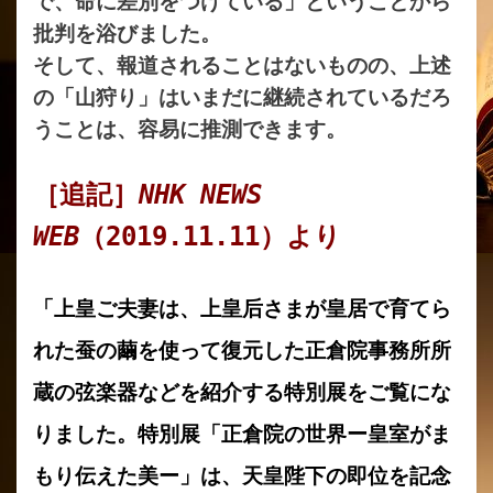
で、命に差別をつけている」ということから
批判を浴びました。
そして、報道されることはないものの、上述
の「山狩り」はいまだに継続されているだろ
うことは、容易に推測できます。
［追記］
NHK NEWS
WEB
（2019.11.11）より
「上皇ご夫妻は、上皇后さまが皇居で育てら
れた蚕の繭を使って復元した正倉院事務所所
蔵の弦楽器などを紹介する特別展をご覧にな
りました。特別展「正倉院の世界ー皇室がま
もり伝えた美ー」は、天皇陛下の即位を記念