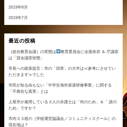
2019年8月
2019年7月
最近の投稿
［総合教育会議］の実態は
教育委員会に全面依存 ＆ 庁議室
は「貸会議室状態」
市長への政策提言：市の「回答」の大半は≪参考にさせてい
ただきます≫でした
市民が知る由もない「中学生海外派遣研修事業」に関する
「不都合な真実」とは
上尾市が雇用している３人の弁護士は「何のため」＆「 誰の
ため」ですか？
市内３３校の［学校運営協議会／コミュニティスクール］の
現在地は？