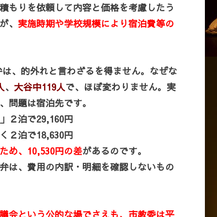
積もりを依頼して内容と価格を考慮したう
が、
実施時期や学校規模により宿泊費等の
弁は、的外れと言わざるを得ません。なぜな
人
、
大谷中119人
で、ほぼ
変わりません。実
、問題は宿泊先です。
」２泊で29,160円
く２泊で18,630円
め、10,530円の差
があるのです。
弁は、費用の内訳・明細を確認しないもの
議会という公的な場でさえも、市教委は平