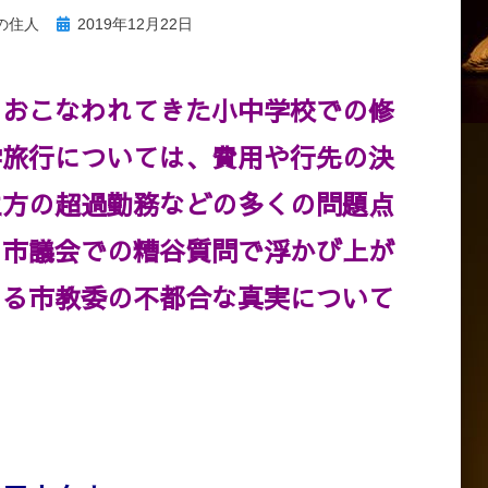
投
の住人
2019年12月22日
稿
日:
おこなわれてきた小中学校での修
学旅行については、費用や行先の決
生方の超過勤務などの多くの問題点
、市議会での糟谷質問で浮かび上が
わる市教委の不都合な真実について