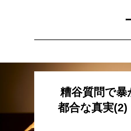
コ
ン
テ
ン
ツ
へ
移
動
す
る
糟谷質問で暴
都合な真実(2