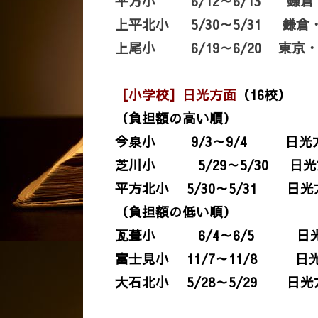
平方小 6/12～6/1
上平北小 5/30～5/31 
上尾小 6/19～6/20 東京・
［小学校］日光方面
（16校）
（負担額の高い順）
今泉小 9/3～9
芝川小 5/29～5/30
平方北小 5/30～5/31
（負担額の低い順）
瓦葺小 6/4～6
富士見小 11/7～11
大石北小 5/28～5/29