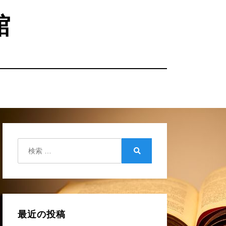
館
検
索:
検
索
最近の投稿