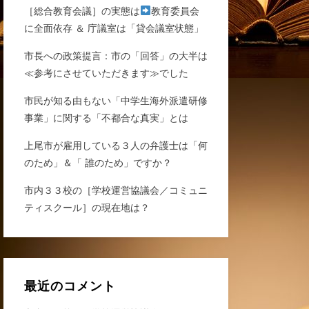
［総合教育会議］の実態は
教育委員会
に全面依存 ＆ 庁議室は「貸会議室状態」
市長への政策提言：市の「回答」の大半は
≪参考にさせていただきます≫でした
市民が知る由もない「中学生海外派遣研修
事業」に関する「不都合な真実」とは
上尾市が雇用している３人の弁護士は「何
のため」＆「 誰のため」ですか？
市内３３校の［学校運営協議会／コミュニ
ティスクール］の現在地は？
最近のコメント