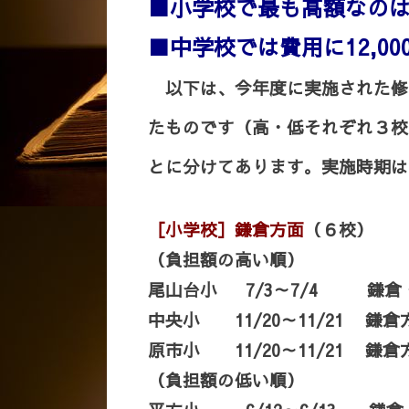
■小学校で最も
高額なの
■中学校では費用に12,0
以下は、今年度に実施された修
たものです（高・低それぞれ３校
とに分けてあります。実施時期は2
［小学校］鎌倉方面
（６校）
（負担額の高い順）
尾山台小 7/3～7/4
中央小 11/20～11/2
原市小 11/20～11/2
（負担額の低い順）