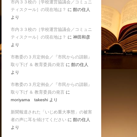
市内３３校の［学校運営協議会／コミュニ
ティスクール］の現在地は？
に
館の住人
より
市内３３校の［学校運営協議会／コミュニ
ティスクール］の現在地は？
に
神田和彦
より
市教委の３月定例会／『市民からの請願』
取り下げ ＆ 教育委員の発言
に
館の住人
より
市教委の３月定例会／『市民からの請願』
取り下げ ＆ 教育委員の発言
に
moriyama takeshi
より
新聞報道された「いじめ重大事態」の被害
者の声に耳を傾けてください
に
館の住人
より