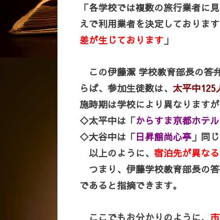
「各学校では複数の旅行業者に見
えで利用業者を決定しております
差が生じております
」
この伊藤潔 学校教育部長の答
らば、参加生徒数は、
太平中125
施時期は学校により異なりますが
◇太平中は「
からすま京都ホテル
◇大谷中は「
日昇館尚心亭
」同じ
以上のように、
宿泊先が異なるた
つまり、伊藤学校教育部長の答
であると指摘できます。
ここでもお分かりのように、
市