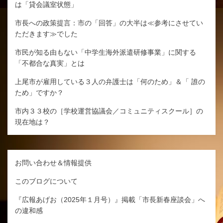
は「貸会議室状態」
市長への政策提言：市の「回答」の大半は≪参考にさせてい
ただきます≫でした
市民が知る由もない「中学生海外派遣研修事業」に関する
「不都合な真実」とは
上尾市が雇用している３人の弁護士は「何のため」＆「 誰の
ため」ですか？
市内３３校の［学校運営協議会／コミュニティスクール］の
現在地は？
お問い合わせ＆情報提供
このブログについて
『広報あげお（2025年１月号）』掲載「市長新春座談会」へ
の違和感