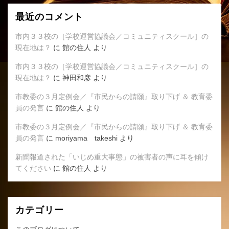
最近のコメント
市内３３校の［学校運営協議会／コミュニティスクール］の
現在地は？
に
館の住人
より
市内３３校の［学校運営協議会／コミュニティスクール］の
現在地は？
に
神田和彦
より
市教委の３月定例会／『市民からの請願』取り下げ ＆ 教育委
員の発言
に
館の住人
より
市教委の３月定例会／『市民からの請願』取り下げ ＆ 教育委
員の発言
に
moriyama takeshi
より
新聞報道された「いじめ重大事態」の被害者の声に耳を傾け
てください
に
館の住人
より
カテゴリー