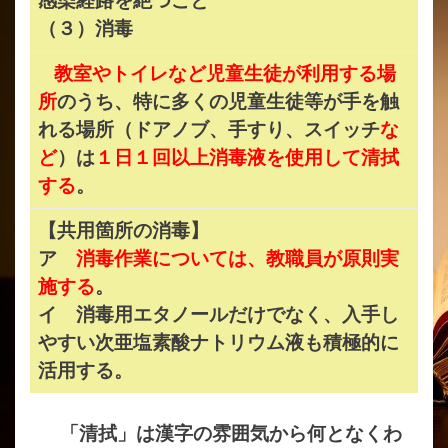
感染経路を絶つこと
（３）消毒
教室やトイレなど児童生徒が利用する場
所
のうち、特に多くの児童生徒等が手を触
れる場所（ドアノブ、手すり、スイッチ
な
ど
）は
１日１回以上消毒液を使用して清拭
する
。
【共用箇所の消毒】
ア
消毒作業については、教職員が原則実
施する
。
イ 消毒用エタノールだけでなく、入手し
やすい次亜塩素酸ナトリウム液も積極的に
活用する。
「清拭」は漢字の雰囲気から何となくわ