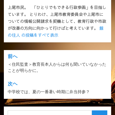
上尾市民。 「ひとりでもできる行政参画」を目指し
ています。 とりわけ、上尾市教育委員会や上尾市に
ついての情報公開請求を契機として、教育行政や市政
が改善の方向に向かって行けばと考えています。
館
の住人 の投稿をすべて表示
前へ
投
＜住民監査＞教育長本人からは何も聞いていなかった
稿
ことが明らかに。
ナ
ビ
次ヘ
ゲ
中学校では、夏の一番暑い時期に弁当持参？
ー
シ
検