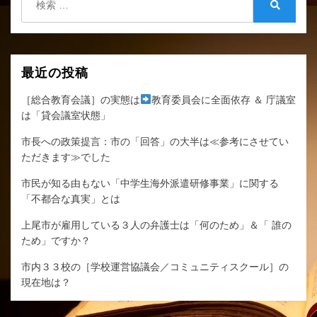
ョ
索:
検
ン
索
最近の投稿
［総合教育会議］の実態は
教育委員会に全面依存 ＆ 庁議室
は「貸会議室状態」
市長への政策提言：市の「回答」の大半は≪参考にさせてい
ただきます≫でした
市民が知る由もない「中学生海外派遣研修事業」に関する
「不都合な真実」とは
上尾市が雇用している３人の弁護士は「何のため」＆「 誰の
ため」ですか？
市内３３校の［学校運営協議会／コミュニティスクール］の
現在地は？