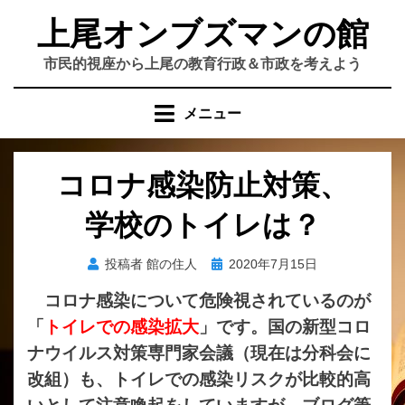
コ
上尾オンブズマンの館
ン
テ
市民的視座から上尾の教育行政＆市政を考えよう
ン
ツ
メニュー
へ
移
動
コロナ感染防止対策、
す
る
学校のトイレは？
投
投稿者
館の住人
2020年7月15日
稿
コロナ感染について危険視されているのが
日:
「
トイレでの感染拡大
」です。国の新型コロ
ナウイルス対策専門家会議（現在は分科会に
改組）も、トイレでの感染リスクが比較的高