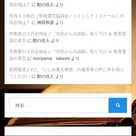
現在地は？
に
館の住人
より
市内３３校の［学校運営協議会／コミュニティスクール］の
現在地は？
に
神田和彦
より
市教委の３月定例会／『市民からの請願』取り下げ ＆ 教育委
員の発言
に
館の住人
より
市教委の３月定例会／『市民からの請願』取り下げ ＆ 教育委
員の発言
に
moriyama takeshi
より
新聞報道された「いじめ重大事態」の被害者の声に耳を傾け
てください
に
館の住人
より
検
索:
検
索