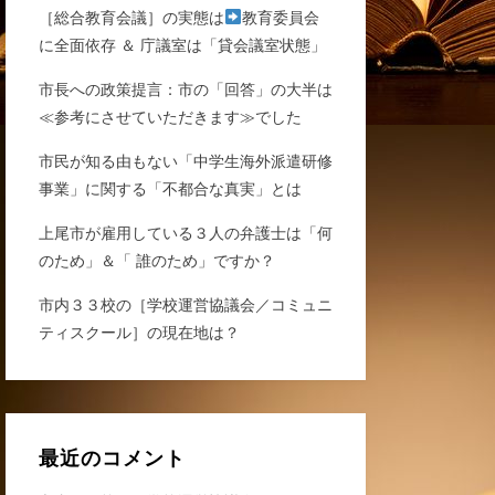
［総合教育会議］の実態は
教育委員会
に全面依存 ＆ 庁議室は「貸会議室状態」
市長への政策提言：市の「回答」の大半は
≪参考にさせていただきます≫でした
市民が知る由もない「中学生海外派遣研修
事業」に関する「不都合な真実」とは
上尾市が雇用している３人の弁護士は「何
のため」＆「 誰のため」ですか？
市内３３校の［学校運営協議会／コミュニ
ティスクール］の現在地は？
最近のコメント