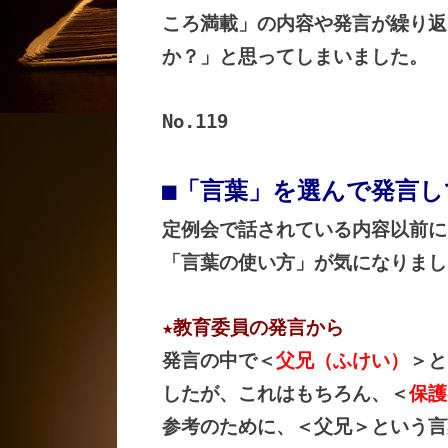
ころ満載」の内容や発言が繰り返
か？」と思ってしまいました。
No.119
■「言葉」を選んで発言
定例会で話されている内容以前に
「言葉の使い方」が気になりまし
★教育委員の発言から
発言の中で＜
父兄（ふけい）
＞と
したが、これはもちろん、＜
保護
参考のために、＜父兄＞という言