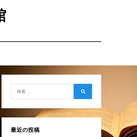
館
検
索:
検
索
最近の投稿