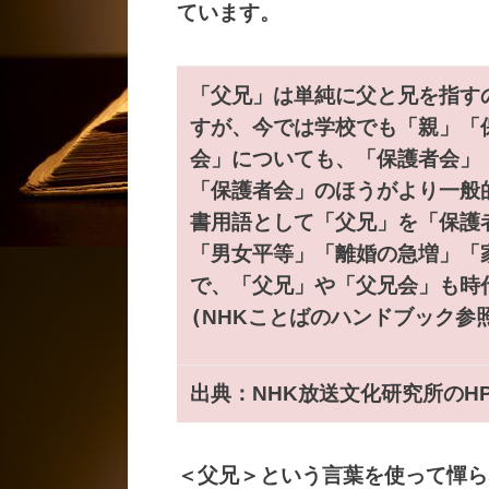
ています。
「父兄」は単純に父と兄を指す
すが、今では学校でも「親」「
会」についても、「保護者会」
「保護者会」のほうがより一般
書用語として「父兄」を「保護
「男女平等」「離婚の急増」「
で、「父兄」や「父兄会」も時
(
NHK
ことばのハンドブック参
出典：
NHK
放送文化研究所の
H
＜父兄＞という言葉を使って憚ら