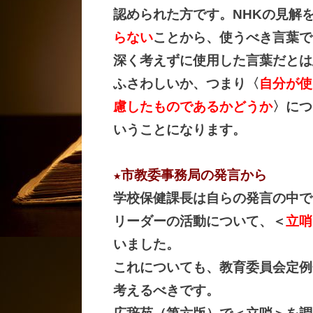
認められた方です。
NHK
の見解
らない
ことから、使うべき言葉で
深く考えずに使用した言葉だとは
ふさわしいか、つまり〈
自分が使
慮したものであるかどうか
〉につ
いうことになります。
★市教委事務局の発言から
学校保健課長は自らの発言の中で
リーダーの活動について
、＜
立哨
いました。
これについても、教育委員会定例
考えるべきです。