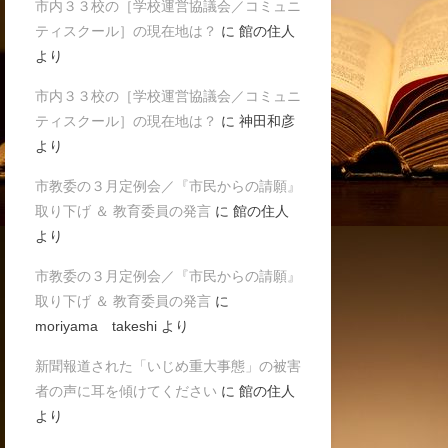
市内３３校の［学校運営協議会／コミュニ
ティスクール］の現在地は？
に
館の住人
より
市内３３校の［学校運営協議会／コミュニ
ティスクール］の現在地は？
に
神田和彦
より
市教委の３月定例会／『市民からの請願』
取り下げ ＆ 教育委員の発言
に
館の住人
より
市教委の３月定例会／『市民からの請願』
取り下げ ＆ 教育委員の発言
に
moriyama takeshi
より
新聞報道された「いじめ重大事態」の被害
者の声に耳を傾けてください
に
館の住人
より