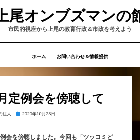
上尾オンブズマンの
市民的視座から上尾の教育行政＆市政を考えよう
ホーム
お問い合わせ＆情報提供
0月定例会を傍聴して
投
の住人
2020年10月23日
稿
日:
月定例会を傍聴しました。今回も「ツッコミど