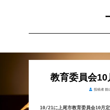
コ
ン
テ
ン
ツ
へ
移
動
す
る
教育委員会1
投稿者
館
10/21に上尾市教育委員会10