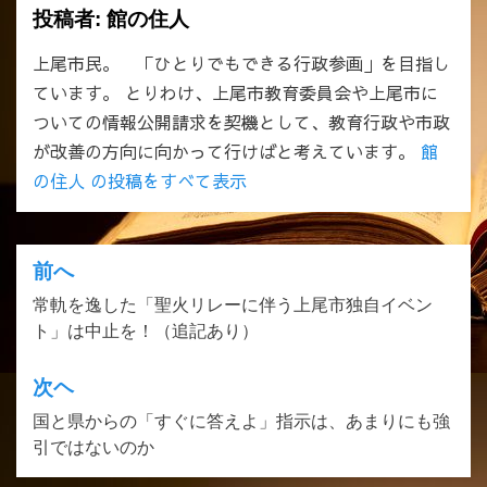
投稿者:
館の住人
上尾市民。 「ひとりでもできる行政参画」を目指し
ています。 とりわけ、上尾市教育委員会や上尾市に
ついての情報公開請求を契機として、教育行政や市政
が改善の方向に向かって行けばと考えています。
館
の住人 の投稿をすべて表示
前へ
投
常軌を逸した「聖火リレーに伴う上尾市独自イベン
稿
ト」は中止を！（追記あり）
ナ
ビ
次ヘ
ゲ
国と県からの「すぐに答えよ」指示は、あまりにも強
引ではないのか
ー