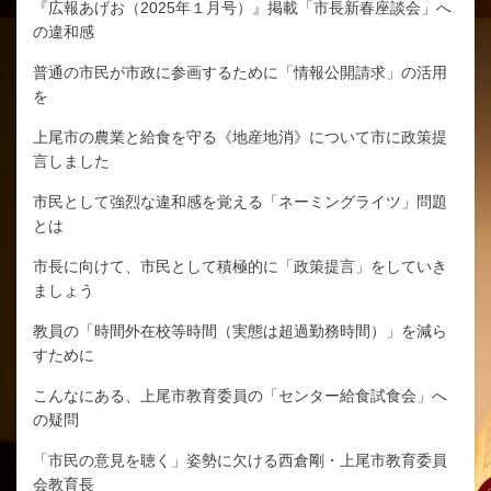
『広報あげお（2025年１月号）』掲載「市長新春座談会」へ
の違和感
普通の市民が市政に参画するために「情報公開請求」の活用
を
上尾市の農業と給食を守る《地産地消》について市に政策提
言しました
市民として強烈な違和感を覚える「ネーミングライツ」問題
とは
市長に向けて、市民として積極的に「政策提言」をしていき
ましょう
教員の「時間外在校等時間（実態は超過勤務時間）」を減ら
すために
こんなにある、上尾市教育委員の「センター給食試食会」へ
の疑問
「市民の意見を聴く」姿勢に欠ける西倉剛・上尾市教育委員
会教育長