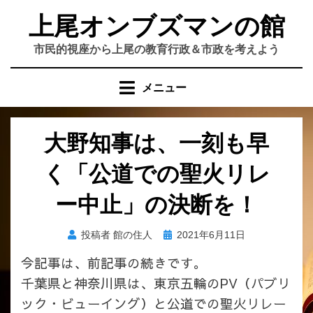
コ
上尾オンブズマンの館
ン
テ
市民的視座から上尾の教育行政＆市政を考えよう
ン
ツ
メニュー
へ
移
動
大野知事は、一刻も早
す
る
く「公道での聖火リレ
ー中止」の決断を！
投
投稿者
館の住人
2021年6月11日
稿
今記事は、前記事の続きです。
日:
千葉県と神奈川県は、東京五輪のPV（パブリ
ック・ビューイング）と公道での聖火リレー