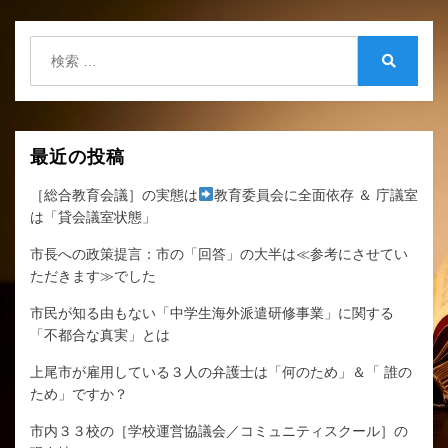
シ
ョ
検
ン
索:
検
索
最近の投稿
［総合教育会議］の実態は
教育委員会に全面依存 ＆ 庁議室
は「貸会議室状態」
市長への政策提言：市の「回答」の大半は≪参考にさせてい
ただきます≫でした
市民が知る由もない「中学生海外派遣研修事業」に関する
「不都合な真実」とは
上尾市が雇用している３人の弁護士は「何のため」＆「 誰の
ため」ですか？
市内３３校の［学校運営協議会／コミュニティスクール］の