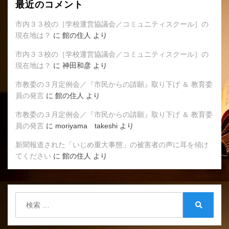
最近のコメント
市内３３校の［学校運営協議会／コミュニティスクール］の
現在地は？
に
館の住人
より
市内３３校の［学校運営協議会／コミュニティスクール］の
現在地は？
に
神田和彦
より
市教委の３月定例会／『市民からの請願』取り下げ ＆ 教育委
員の発言
に
館の住人
より
市教委の３月定例会／『市民からの請願』取り下げ ＆ 教育委
員の発言
に
moriyama takeshi
より
新聞報道された「いじめ重大事態」の被害者の声に耳を傾け
てください
に
館の住人
より
検
索:
検
索