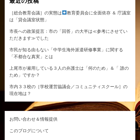
最近の投稿
［総合教育会議］の実態は
教育委員会に全面依存 ＆ 庁議室
は「貸会議室状態」
市長への政策提言：市の「回答」の大半は≪参考にさせてい
ただきます≫でした
市民が知る由もない「中学生海外派遣研修事業」に関する
「不都合な真実」とは
上尾市が雇用している３人の弁護士は「何のため」＆「 誰の
ため」ですか？
市内３３校の［学校運営協議会／コミュニティスクール］の
現在地は？
お問い合わせ＆情報提供
このブログについて