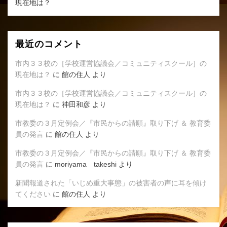
現在地は？
最近のコメント
市内３３校の［学校運営協議会／コミュニティスクール］の
現在地は？
に
館の住人
より
市内３３校の［学校運営協議会／コミュニティスクール］の
現在地は？
に
神田和彦
より
市教委の３月定例会／『市民からの請願』取り下げ ＆ 教育委
員の発言
に
館の住人
より
市教委の３月定例会／『市民からの請願』取り下げ ＆ 教育委
員の発言
に
moriyama takeshi
より
新聞報道された「いじめ重大事態」の被害者の声に耳を傾け
てください
に
館の住人
より