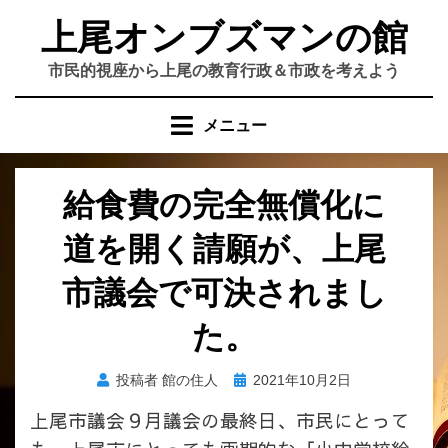
コ
上尾オンブズマンの館
ン
テ
市民的視座から上尾の教育行政＆市政を考えよう
ン
ツ
メニュー
へ
移
動
給食費の完全無償化に
す
る
道を開く請願が、上尾
市議会で可決されまし
た。
投
投稿者
館の住人
2021年10月2日
稿
上尾市議会９月議会の最終日、市民にとって
日: