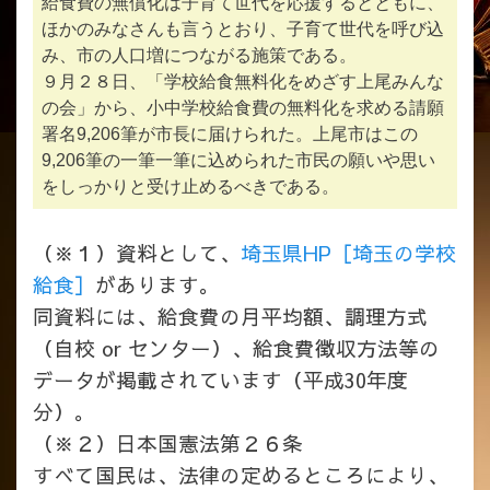
給食費の無償化は子育て世代を応援するとともに、
ほかのみなさんも言うとおり、子育て世代を呼び込
み、市の人口増につながる施策である。
９月２８日、「学校給食無料化をめざす上尾みんな
の会」から、小中学校給食費の無料化を求める請願
署名9,206筆が市長に届けられた。上尾市はこの
9,206筆の一筆一筆に込められた市民の願いや思い
をしっかりと受け止めるべきである。
（※１）資料として、
埼玉県HP［埼玉の学校
給食］
があります。
同資料には、給食費の月平均額、調理方式
（自校 or センター）、給食費徴収方法等の
データが掲載されています（平成30年度
分）。
（※２）日本国憲法第２６条
すべて国民は、法律の定めるところにより、