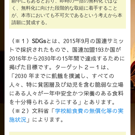
願中にもあるとおり、即時の一括の無料化ではな
く、無料化に向けた段階的な取組に着手すること
が、本市においても不可欠であるという考えから本
請願に賛成する。
（※１）
SDGs
とは、2015年9月の国連サミッ
トで採択されたもので、国連加盟193か国が
2016年から2030年の15年間で達成するために
掲げた目標です。ターゲット２－１は、
「2030 年までに飢餓を撲滅し、すべての
人々、特に貧困層及び幼児を含む脆弱な立場
にある人々が一年中安全かつ栄養のある食料
を十分得られるようにする」とあります。
（※２）文科省「
学校給食費の無償化等の実
施状況
」によります。