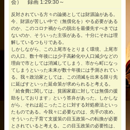
会） 録画 1:29:30～
反対されている方々の論拠としては財源論がある。
今、財源が苦しい中で（無償化を）やる必要がある
のか、このコロナ禍からの脱出を最優先すべきでは
ないのか、そういった主張がある。十分にそれは理
解しているつもりである。
しかしながら、この上尾市をとりまく環境、上尾市
の人口、数十年後には少子高齢化や人口減少などの
理由で市としては消滅してしまう、市から町になっ
てしまうといった未来が数十年後には予測されてい
る。我々政治家としては、この消滅を出来る限り先
に延ばすといった延命策が求められると考える。
「給食費に関しては、貧困家庭に対しては無償の援
助をしております」という答弁があった。しかしな
がら、それは起こったことに対する対処療法といっ
たものである。今我々に必要なのは、先手の攻め、
そういった子育て支援策の目玉政策への転換が必要
とされていると考える。この目玉政策の必要性は、