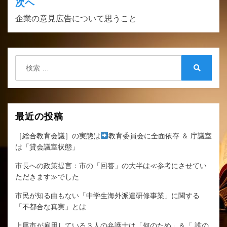
ビ
次ヘ
ゲ
企業の意見広告について思うこと
ー
シ
検
ョ
索:
検
ン
索
最近の投稿
［総合教育会議］の実態は
教育委員会に全面依存 ＆ 庁議室
は「貸会議室状態」
市長への政策提言：市の「回答」の大半は≪参考にさせてい
ただきます≫でした
市民が知る由もない「中学生海外派遣研修事業」に関する
「不都合な真実」とは
上尾市が雇用している３人の弁護士は「何のため」＆「 誰の