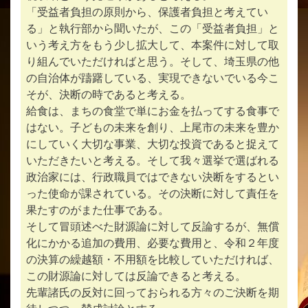
「受益者負担の原則から、保護者負担と考えてい
る」と執行部から聞いたが、この「受益者負担」と
いう考え方をもう少し拡大して、本案件に対して取
り組んでいただければと思う。そして、埼玉県の他
の自治体が躊躇している、実現できないでいる今こ
そが、決断の時であると考える。
給食は、まちの食堂で単にお金を払ってする食事で
はない。子どもの未来を創り、上尾市の未来を豊か
にしていく大切な事業、大切な投資であると捉えて
いただきたいと考える。そして我々選挙で選ばれる
政治家には、行政職員ではできない決断をするとい
った使命が課されている。その決断に対して責任を
果たすのがまた仕事である。
そして冒頭述べた財源論に対して反論するが、無償
化にかかる追加の費用、必要な費用と、令和２年度
の決算の繰越額・不用額を比較していただければ、
この財源論に対しては反論できると考える。
先輩諸氏の反対に回っておられる方々のご決断を期