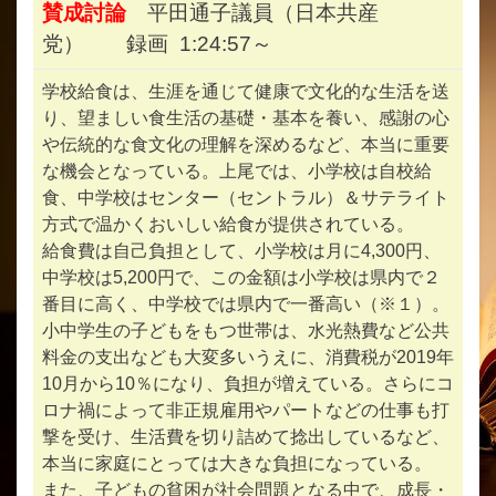
賛成討論
平田通子議員（日本共産
党） 録画 1:24:57～
学校給食は、生涯を通じて健康で文化的な生活を送
り、望ましい食生活の基礎・基本を養い、感謝の心
や伝統的な食文化の理解を深めるなど、本当に重要
な機会となっている。上尾では、小学校は自校給
食、中学校はセンター（セントラル）＆サテライト
方式で温かくおいしい給食が提供されている。
給食費は自己負担として、小学校は月に4,300円、
中学校は5,200円で、この金額は小学校は県内で２
番目に高く、中学校では県内で一番高い（※１）。
小中学生の子どもをもつ世帯は、水光熱費など公共
料金の支出なども大変多いうえに、消費税が2019年
10月から10％になり、負担が増えている。さらにコ
ロナ禍によって非正規雇用やパートなどの仕事も打
撃を受け、生活費を切り詰めて捻出しているなど、
本当に家庭にとっては大きな負担になっている。
また、子どもの貧困が社会問題となる中で、成長・