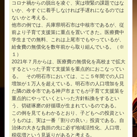
コロナ禍からの脱出を凌ぐ、実は喫緊の課題ではな
いか、今すぐに着手しなければ手遅れになるのでは
ないかと考える。
他市の例では、兵庫県明石市は中核市であるが、従
前より子育て支援策に重点を置いてきた。医療費中
学生までの無料、これは上尾市でもやっているが、
給食費の無償化を数年前から取り組んでいる。（※
１）
2021年７月からは、医療費の無償化を高校まで拡大
するといった子育て支援策を重点的におこなってい
る。 その明石市においては、ここ５年間での人口
増加が１万人を超えている。明石市の人口増加を見
た隣の政令市である神戸市までもが子育て支援策を
重点的にやっていくといった方針転換をするとい
う、切磋琢磨の好循環が生まれているのである。
この例を見てもわかるとおり、子どもへの投資とい
うものは、実は一番「割りの良い」投資である。自
治体の大きな負担の先に必ず地域活性化、人口増、
税収増という見返りがあると考える。