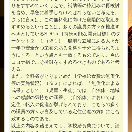
りをすすめていくうえで、補助等の枠組みの再検討
を含め、早急に着手しなければならないと考える。
さらに言えば、この無料化に向けた段階的な取組を
すすめるということは、多くの議員の方々が推進す
べきとしているSDGｓ［持続可能な開発目標］のタ
ーゲット２－１（※１）「脆弱な立場にある人々が
一年中安全かつ栄養のある食料を十分に得られるよ
うにする」という点とも一致するものであり、今の
コロナ禍でこそ検討をすすめるべきものであると考
える。
また、文科省がとりまとめた【学校給食費の無償化
等の実施状況】（※２）によれば、「無償化による
成果」として、（児童・生徒）では、自治体・地域
への感謝の気持ちの涵養、（自治体）においては、
定住・転入の促進が挙げられており、こちらの多く
の議員の方々が言及している定住促進の方針にも合
致するものである。
以上の内容を踏まえても、学校給食費について、請