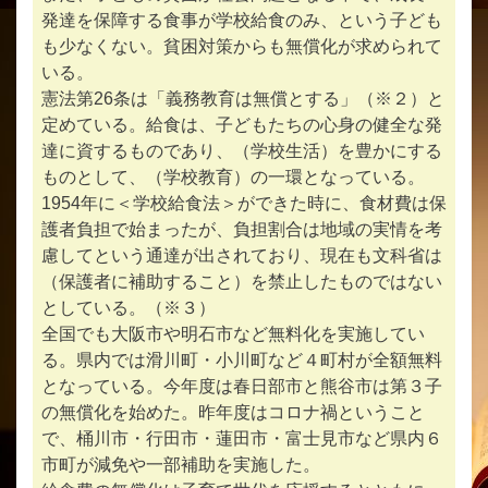
発達を保障する食事が学校給食のみ、という子ども
も少なくない。貧困対策からも無償化が求められて
いる。
憲法第26条は「義務教育は無償とする」（※２）と
定めている。給食は、子どもたちの心身の健全な発
達に資するものであり、（学校生活）を豊かにする
ものとして、（学校教育）の一環となっている。
1954年に＜学校給食法＞ができた時に、食材費は保
護者負担で始まったが、負担割合は地域の実情を考
慮してという通達が出されており、現在も文科省は
（保護者に補助すること）を禁止したものではない
としている。（※３）
全国でも大阪市や明石市など無料化を実施してい
る。県内では滑川町・小川町など４町村が全額無料
となっている。今年度は春日部市と熊谷市は第３子
の無償化を始めた。昨年度はコロナ禍ということ
で、桶川市・行田市・蓮田市・富士見市など県内６
市町が減免や一部補助を実施した。