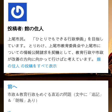
投稿者:
館の住人
上尾市民。 「ひとりでもできる行政参画」を目指し
ています。 とりわけ、上尾市教育委員会や上尾市に
ついての情報公開請求を契機として、教育行政や市政
が改善の方向に向かって行けばと考えています。
館
の住人 の投稿をすべて表示
前へ
投
市政＆教育行政をめぐる直近の問題（文中に「追記」
稿
＆「朗報」あり）
ナ