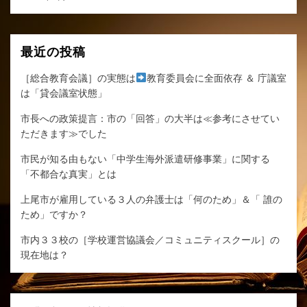
最近の投稿
［総合教育会議］の実態は
教育委員会に全面依存 ＆ 庁議室
は「貸会議室状態」
市長への政策提言：市の「回答」の大半は≪参考にさせてい
ただきます≫でした
市民が知る由もない「中学生海外派遣研修事業」に関する
「不都合な真実」とは
上尾市が雇用している３人の弁護士は「何のため」＆「 誰の
ため」ですか？
市内３３校の［学校運営協議会／コミュニティスクール］の
現在地は？