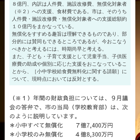
８億円、内訳は人件費、施設改修費、無償化対象者
（※２）への支援、食材費である。市は、そのうち
人件費・施設改修費・無償化対象者への支援総額約
１０億円をまかなっている。
無償化をすすめる趣旨は理解できるものであり、部
分的には賛同もできるところであるが、今おこなう
べきかと考えるには、時期尚早と考える。
また、子ども・子育て支援として児童手当、子供医
療費の助成や個別に応じた支援をおこなっているこ
とから、［小中学校給食費無料化に関する請願］に
ついて、現時点においては反対とする。
（※１）年間の財政負担については、９月議
会の答弁で、市の当局（学校教育部）は、次
のように説明しています。
＊小中すべて無償化 ７億7,400万円
＊小学校のみ無償化 ４億8,300万円