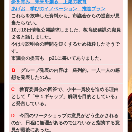
夢を育み 未来を創る 上尾の教育
あげお 学びのイノベーション 推進プラン
これらを抜粋した資料かも。市議会からの提言が見
当たらない。
10月18日情報公開請求しました。教育総務課の職員
２名と話しました。
やはり説明会の時間を短くするため抜粋したそうで
す。
市議会の提言も p21に書いてありました。
Ｂ
グループ発表の内容は 羅列的。一人一人の感
想を発表したのみ。
C
教育委員会の回答で、小中一貫校を進める理由
として『「中１ギャップ」解消を目的としている』
と発言している。
D
今回のワークショップの意見がどう生かされる
のか、日程に無理があるのではないかと指摘する意
見が最後にあった。