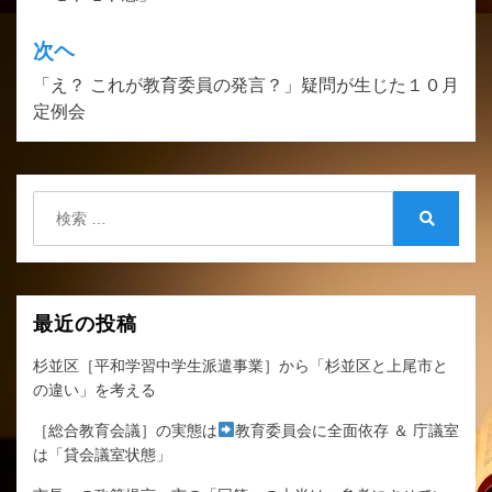
ナ
ビ
次ヘ
ゲ
「え？ これが教育委員の発言？」疑問が生じた１０月
定例会
ー
シ
ョ
検
ン
索:
検
索
最近の投稿
杉並区［平和学習中学生派遣事業］から「杉並区と上尾市と
の違い」を考える
［総合教育会議］の実態は
教育委員会に全面依存 ＆ 庁議室
は「貸会議室状態」