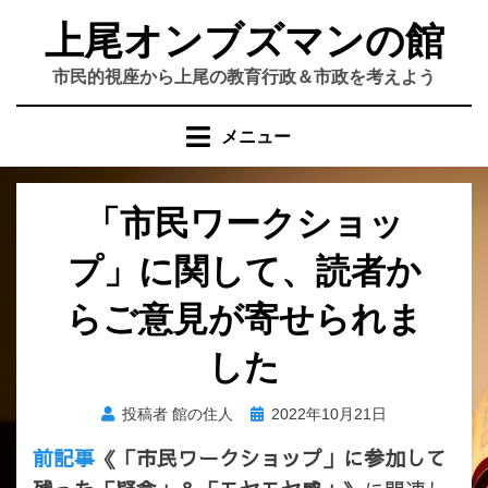
コ
上尾オンブズマンの館
ン
テ
市民的視座から上尾の教育行政＆市政を考えよう
ン
ツ
メニュー
へ
移
動
「市民ワークショッ
す
る
プ」に関して、読者か
らご意見が寄せられま
した
投
投稿者
館の住人
2022年10月21日
稿
前記事
《「市民ワークショップ」に参加して
日: