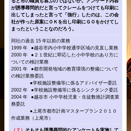
ると市の職員も喜ぶのではないか。アンケート内容
が誘導尋問的だと言ってクレームをつけても印刷に
出してしまったと言って「強行」したのは、この会
社が作った原案にＯＫを出し印刷にＧＯをかけてし
まったということなのだろう。
同社の過去 15 年以前の業務
1999 年 ●越谷市内小中学校通学区域の見直し業務
2000 年 ●２１世紀に即応した小中学校のあり方に
ついての検討業務
2001 年 ●都市開発地域の教育環境の整備について
の検討業務委託
●学校施設整備等に係るアドバイザー委託
2002 年 ●学校施設整備等に係るシンクタンク委託
2004 年 ●越谷市 小中学校児童・生徒数推計調査業
務委託
●上尾市都市計画マスタープラン２０１０
作成業務（上尾市）
（２）
そもそも誘導尋問的なアンケートを実施して