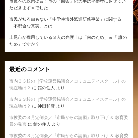
市長への政策提言：市の「回答」の大半は≪参考にさせてい
ただきます≫でした
市民が知る由もない「中学生海外派遣研修事業」に関する
「不都合な真実」とは
上尾市が雇用している３人の弁護士は「何のため」＆「 誰の
ため」ですか？
最近のコメント
市内３３校の［学校運営協議会／コミュニティスクール］の
現在地は？
に
館の住人
より
市内３３校の［学校運営協議会／コミュニティスクール］の
現在地は？
に
神田和彦
より
市教委の３月定例会／『市民からの請願』取り下げ ＆ 教育委
員の発言
に
館の住人
より
市教委の３月定例会／『市民からの請願』取り下げ ＆ 教育委