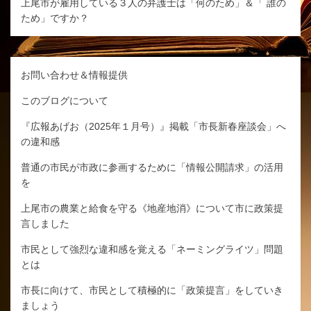
上尾市が雇用している３人の弁護士は「何のため」＆「 誰の
ため」ですか？
お問い合わせ＆情報提供
このブログについて
『広報あげお（2025年１月号）』掲載「市長新春座談会」へ
の違和感
普通の市民が市政に参画するために「情報公開請求」の活用
を
上尾市の農業と給食を守る《地産地消》について市に政策提
言しました
市民として強烈な違和感を覚える「ネーミングライツ」問題
とは
市長に向けて、市民として積極的に「政策提言」をしていき
ましょう