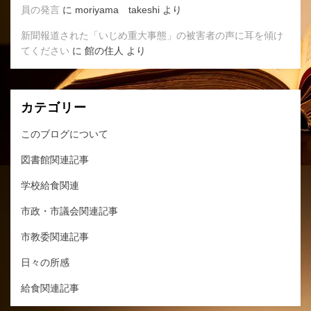
員の発言
に
moriyama takeshi
より
新聞報道された「いじめ重大事態」の被害者の声に耳を傾け
てください
に
館の住人
より
カテゴリー
このブログについて
図書館関連記事
学校給食関連
市政・市議会関連記事
市教委関連記事
日々の所感
給食関連記事