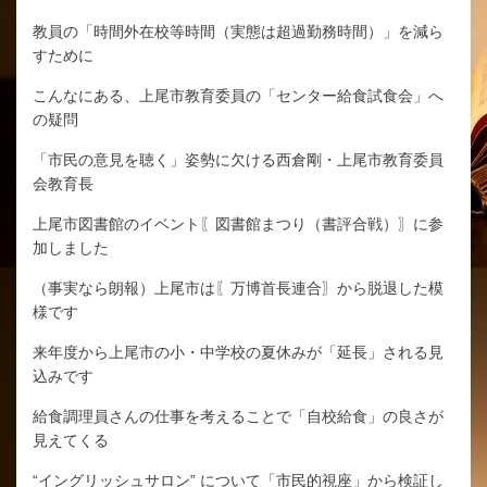
教員の「時間外在校等時間（実態は超過勤務時間）」を減ら
すために
こんなにある、上尾市教育委員の「センター給食試食会」へ
の疑問
「市民の意見を聴く」姿勢に欠ける西倉剛・上尾市教育委員
会教育長
上尾市図書館のイベント〖図書館まつり（書評合戦）〗に参
加しました
（事実なら朗報）上尾市は〖万博首長連合〗から脱退した模
様です
来年度から上尾市の小・中学校の夏休みが「延長」される見
込みです
給食調理員さんの仕事を考えることで「自校給食」の良さが
見えてくる
“イングリッシュサロン” について「市民的視座」から検証し