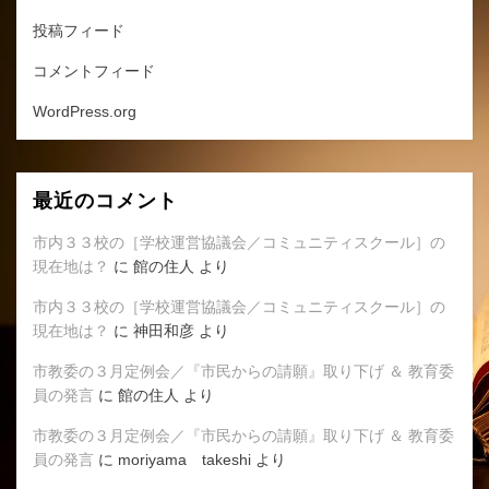
投稿フィード
コメントフィード
WordPress.org
最近のコメント
市内３３校の［学校運営協議会／コミュニティスクール］の
現在地は？
に
館の住人
より
市内３３校の［学校運営協議会／コミュニティスクール］の
現在地は？
に
神田和彦
より
市教委の３月定例会／『市民からの請願』取り下げ ＆ 教育委
員の発言
に
館の住人
より
市教委の３月定例会／『市民からの請願』取り下げ ＆ 教育委
員の発言
に
moriyama takeshi
より