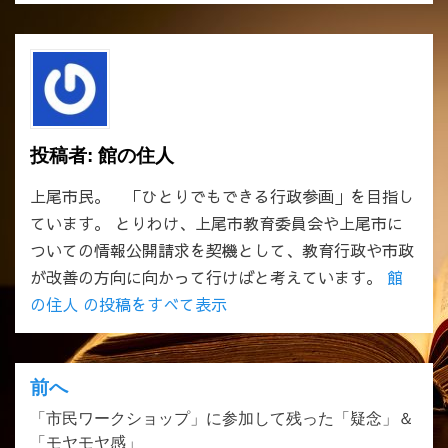
投稿者:
館の住人
上尾市民。 「ひとりでもできる行政参画」を目指し
ています。 とりわけ、上尾市教育委員会や上尾市に
ついての情報公開請求を契機として、教育行政や市政
が改善の方向に向かって行けばと考えています。
館
の住人 の投稿をすべて表示
前へ
投
「市民ワークショップ」に参加して残った「疑念」＆
稿
「モヤモヤ感」