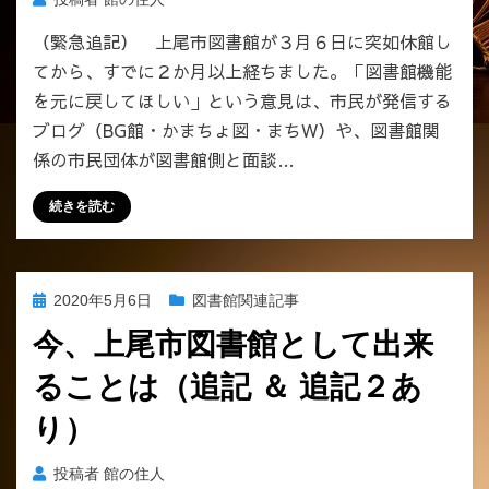
（緊急追記） 上尾市図書館が３月６日に突如休館し
てから、すでに２か月以上経ちました。「図書館機能
を元に戻してほしい」という意見は、市民が発信する
ブログ（BG館・かまちょ図・まちW）や、図書館関
係の市民団体が図書館側と面談…
続きを読む
投
2020年5月6日
図書館関連記事
稿
今、上尾市図書館として出来
日:
ることは（追記 ＆ 追記２あ
り）
投稿者
館の住人