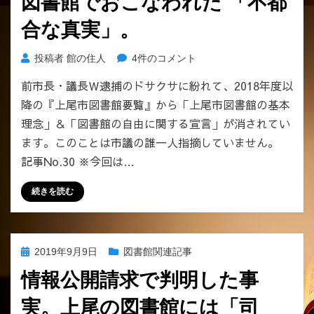
図書館でおこなわれた 「不都
合な真実」。
上
投稿者
館の住人
4件のコメント
尾
前市長・議長Ｗ逮捕のドサクサに紛れて、2018年度以
市
降の『上尾市図書館要覧』から「上尾市図書館の基本
議
の
理念」＆「図書館の自由に関する宣言」が消されてい
誰
ます。このことは市議の誰一人指摘していません。
も
記事No.30 ※今回は…
指
摘
続きを読む
で
き
な
か
投
2019年9月9日
図書館関連記事
っ
稿
た！
情報公開請求で判明した事
日:
W
実。上尾の図書館には「司
逮