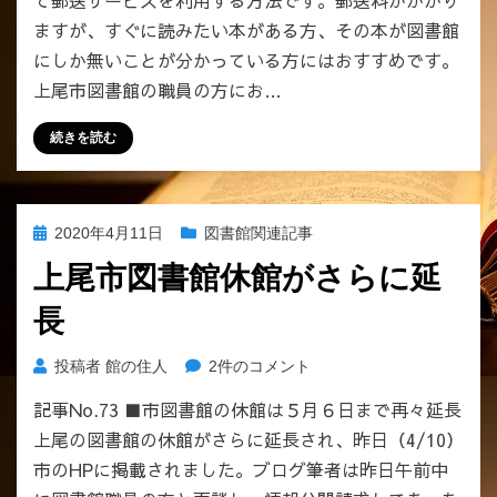
て郵送サービスを利用する方法です。郵送料がかかり
ますが、すぐに読みたい本がある方、その本が図書館
にしか無いことが分かっている方にはおすすめです。
上尾市図書館の職員の方にお…
続きを読む
投
2020年4月11日
図書館関連記事
稿
上尾市図書館休館がさらに延
日:
長
上
投稿者
館の住人
2件のコメント
尾
記事No.73 ■市図書館の休館は５月６日まで再々延長
市
上尾の図書館の休館がさらに延長され、昨日（4/10）
図
書
市のHPに掲載されました。ブログ筆者は昨日午前中
館