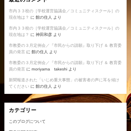
市内３３校の［学校運営協議会／コミュニティスクール］の
現在地は？
に
館の住人
より
市内３３校の［学校運営協議会／コミュニティスクール］の
現在地は？
に
神田和彦
より
市教委の３月定例会／『市民からの請願』取り下げ ＆ 教育委
員の発言
に
館の住人
より
市教委の３月定例会／『市民からの請願』取り下げ ＆ 教育委
員の発言
に
moriyama takeshi
より
新聞報道された「いじめ重大事態」の被害者の声に耳を傾け
てください
に
館の住人
より
カテゴリー
このブログについて