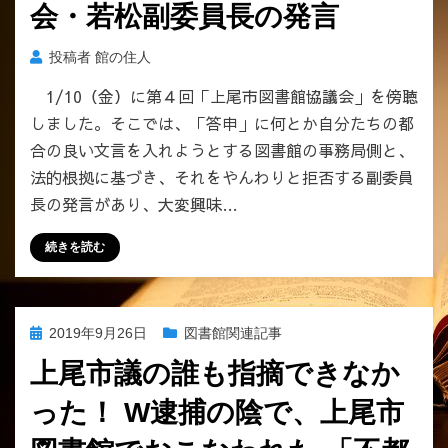
会・若松副委員長の発言
投稿者
館の住人
1/10（金）に第４回「上尾市図書館協議会」を傍聴
しました。そこでは、「答申」に何とか自分たちの都
合の良い文言を入れようとする図書館の事務局側と、
法的根拠に基づき、それをやんわりと拒否する副委員
長の発言があり、大変興味…
続きを読む
投
2019年9月26日
図書館関連記事
稿
上尾市議の誰も指摘できなか
日:
った！ W逮捕の陰で、上尾市