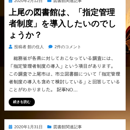
投
2020年2月12日
図書館関連記事
ン
稿
マ
上尾の図書館は、「指定管理
日:
＞
者制度」を導入したいのでし
へ
の
ょうか？
上
投稿者
館の住人
2件のコメント
尾
総務省が各県に対しておこなっている調査には、
の
「指定管理者制度の導入」という項目があります。
図
書
この調査で上尾市は、市立図書館について「指定管理
館
者制度の導入も含めて検討している」と回答している
は、
ことがわかりました。 記事NO…
「指
定
続きを読む
管
理
者
制
投
2020年1月31日
図書館関連記事
度」