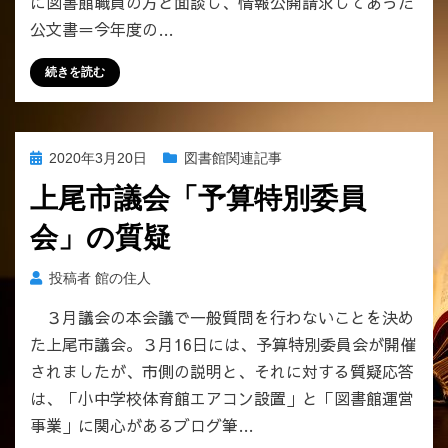
に図書館職員の方と面談し、情報公開請求してあった
休
公文書＝今年度の…
館
が
続きを読む
さ
ら
に
延
投
2020年3月20日
図書館関連記事
長
稿
へ
上尾市議会「予算特別委員
日:
の
会」の質疑
投稿者
館の住人
３月議会の本会議で一般質問を行わないことを決め
た上尾市議会。３月16日には、予算特別委員会が開催
されましたが、市側の説明と、それに対する質疑応答
は、「小中学校体育館エアコン設置」と「図書館運営
事業」に関心があるブログ筆…