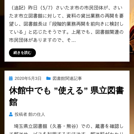
（追記）昨日（5/7）さいたま市の市民団体が、さい
たま市立図書館に対して、資料の貸出業務の再開を要
望し、図書館長は「段階的業務再開を前向きに検討し
ている」と応じたそうです。上尾でも、図書館関連の
市民団体がありますので、そ…
続きを読む
投
2020年5月3日
図書館関連記事
稿
休館中でも ”使える” 県立図書
日:
館
投稿者
館の住人
埼玉県立図書館（久喜・熊谷）での、蔵書を確認し