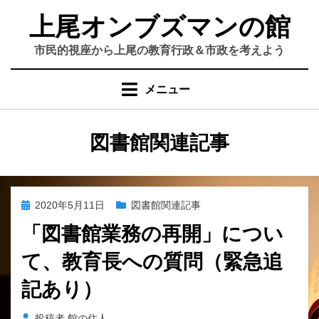
コ
上尾オンブズマンの館
ン
テ
市民的視座から上尾の教育行政＆市政を考えよう
ン
ツ
メニュー
へ
移
動
カテゴリー
:
図書館関連記事
す
る
投
2020年5月11日
図書館関連記事
稿
「図書館業務の再開」につい
日:
て、教育長への質問（緊急追
記あり）
投稿者
館の住人