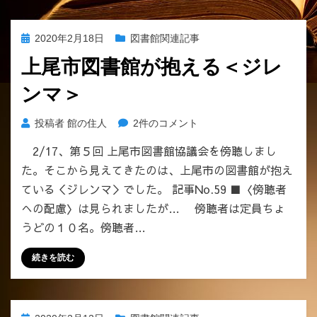
求
の
投
2020年2月18日
図書館関連記事
＜
稿
結
上尾市図書館が抱える＜ジレ
日:
果
ンマ＞
＞
へ
の
上
投稿者
館の住人
2件のコメント
尾
2/17、第５回 上尾市図書館協議会を傍聴しまし
市
た。そこから見えてきたのは、上尾市の図書館が抱え
図
書
ている＜ジレンマ＞でした。 記事No.59 ■〈傍聴者
館
への配慮〉は見られましたが… 傍聴者は定員ちょ
が
うどの１０名。傍聴者…
抱
え
続きを読む
る
＜
ジ
レ