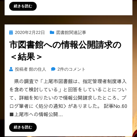
続きを読む
投
2020年2月22日
図書館関連記事
稿
市図書館への情報公開請求の
日:
＜結果＞
市
投稿者
館の住人
2件のコメント
図
県の調査で「上尾市図書館は、指定管理者制度導入
書
を含めて検討している」と回答をしていることについ
館
へ
て、詳細を知りたいので情報公開請求したところ、ブ
の
ログ筆者に＜処分の通知＞がありました。 記事No.60
情
■上尾市への情報公開…
報
公
続きを読む
開
請