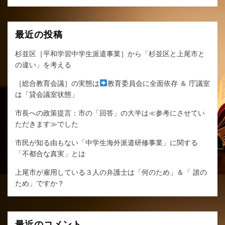
ー
本
索
当
ジ
の
送
最近の投稿
理
由
り
杉並区［平和学習中学生派遣事業］から「杉並区と上尾市と
ー
の違い」を考える
へ
の
［総合教育会議］の実態は
教育委員会に全面依存 ＆ 庁議室
は「貸会議室状態」
市長への政策提言：市の「回答」の大半は≪参考にさせてい
ただきます≫でした
市民が知る由もない「中学生海外派遣研修事業」に関する
「不都合な真実」とは
上尾市が雇用している３人の弁護士は「何のため」＆「 誰の
ため」ですか？
最近のコメント