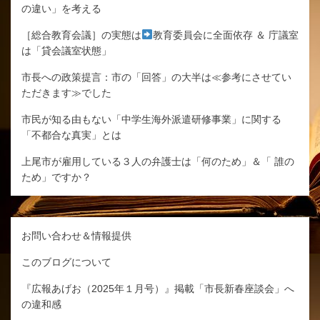
の違い」を考える
［総合教育会議］の実態は
教育委員会に全面依存 ＆ 庁議室
は「貸会議室状態」
市長への政策提言：市の「回答」の大半は≪参考にさせてい
ただきます≫でした
市民が知る由もない「中学生海外派遣研修事業」に関する
「不都合な真実」とは
上尾市が雇用している３人の弁護士は「何のため」＆「 誰の
ため」ですか？
お問い合わせ＆情報提供
このブログについて
『広報あげお（2025年１月号）』掲載「市長新春座談会」へ
の違和感