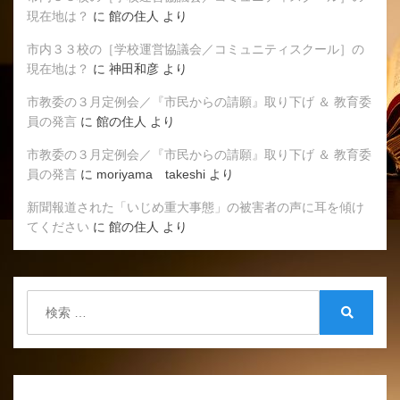
現在地は？
に
館の住人
より
市内３３校の［学校運営協議会／コミュニティスクール］の
現在地は？
に
神田和彦
より
市教委の３月定例会／『市民からの請願』取り下げ ＆ 教育委
員の発言
に
館の住人
より
市教委の３月定例会／『市民からの請願』取り下げ ＆ 教育委
員の発言
に
moriyama takeshi
より
新聞報道された「いじめ重大事態」の被害者の声に耳を傾け
てください
に
館の住人
より
検
索:
検
索