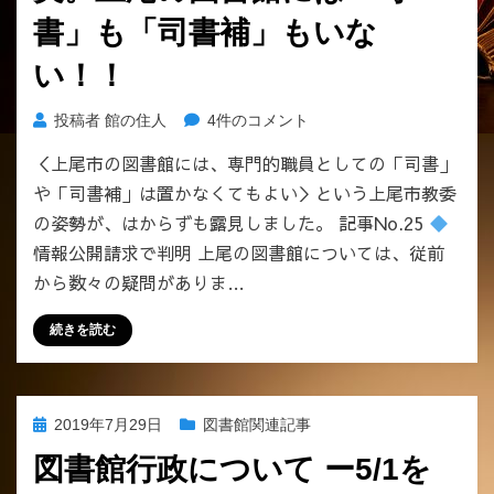
捕
書」も「司書補」もいな
の
陰
い！！
で、
上
情
投稿者
館の住人
4件のコメント
尾
報
市
＜上尾市の図書館には、専門的職員としての「司書」
公
図
や「司書補」は置かなくてもよい＞という上尾市教委
開
書
請
の姿勢が、はからずも露見しました。 記事No.25
館
求
情報公開請求で判明 上尾の図書館については、従前
で
で
お
から数々の疑問がありま…
判
こ
明
な
続きを読む
し
わ
た
れ
事
た
実。
「不
投
2019年7月29日
図書館関連記事
上
都
稿
尾
図書館行政について ー5/1を
合
日:
の