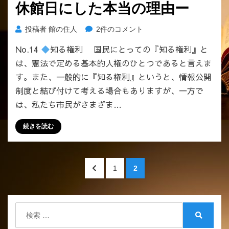
な
休館日にした本当の理由ー
図
真
書
実」。
館
図
投稿者
館の住人
2件のコメント
へ
に
書
の
No.14
知る権利 国民にとっての『知る権利』と
は
館
は、憲法で定める基本的人権のひとつであると言えま
「司
行
書」
政
す。また、一般的に『知る権利』というと、情報公開
も
に
制度と結び付けて考える場合もありますが、一方で
「司
つ
は、私たち市民がさまざま…
書
い
補」
て
続きを読む
も
ー
い
5/1
な
を
投
い！！
休
前
ペ
ペ
1
2
へ
館
稿
の
ー
ー
の
日
ペ
ジ
ジ
の
に
ー
検
し
ペ
ジ
索:
た
検
へ