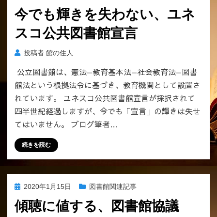
稿
を
今でも輝きを失わない、ユネ
日:
導
スコ公共図書館宣言
入
し
た
投稿者
館の住人
い
公立図書館は、憲法—教育基本法—社会教育法—図書
の
館法という根拠法令に基づき、教育機関として設置さ
で
し
れています。 ユネスコ公共図書館宣言が採択されて
ょ
四半世紀経過しますが、今でも「宣言」の輝きは失せ
う
てはいません。 ブログ筆者…
か？
へ
続きを読む
の
投
2020年1月15日
図書館関連記事
稿
傾聴に値する、図書館協議
日: