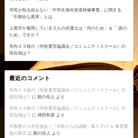
市民が知る由もない「中学生海外派遣研修事業」に関する
「不都合な真実」とは
上尾市が雇用している３人の弁護士は「何のため」＆「 誰の
ため」ですか？
市内３３校の［学校運営協議会／コミュニティスクール］の
現在地は？
最近のコメント
市内３３校の［学校運営協議会／コミュニティスクール］の
現在地は？
に
館の住人
より
市内３３校の［学校運営協議会／コミュニティスクール］の
現在地は？
に
神田和彦
より
市教委の３月定例会／『市民からの請願』取り下げ ＆ 教育委
員の発言
に
館の住人
より