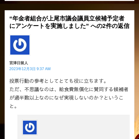
シ
ョ
“年金者組合が上尾市議会議員立候補予定者
ン
にアンケートを実施しました” への2件の返信
宮津日留人
2023年12月3日 9:37 AM
投票行動の参考としてとても役に立ちます。
ただ、不思議なのは、給食費無償化に賛同する候補者
が過半数以上なのになぜ実現しないのか？というこ
と。