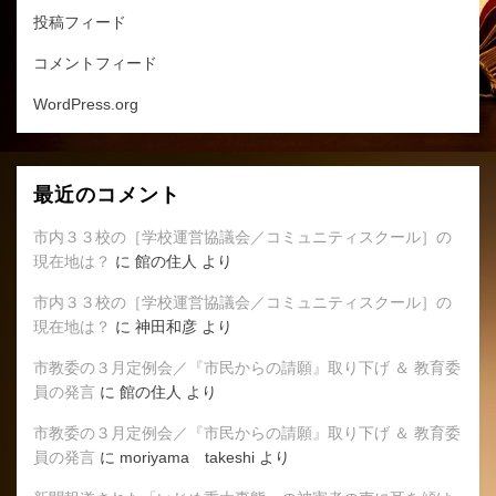
投稿フィード
コメントフィード
WordPress.org
最近のコメント
市内３３校の［学校運営協議会／コミュニティスクール］の
現在地は？
に
館の住人
より
市内３３校の［学校運営協議会／コミュニティスクール］の
現在地は？
に
神田和彦
より
市教委の３月定例会／『市民からの請願』取り下げ ＆ 教育委
員の発言
に
館の住人
より
市教委の３月定例会／『市民からの請願』取り下げ ＆ 教育委
員の発言
に
moriyama takeshi
より