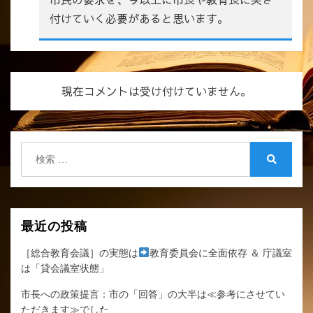
付けていく必要があると思います。
現在コメントは受け付けていません。
検
索:
検
索
最近の投稿
［総合教育会議］の実態は
教育委員会に全面依存 ＆ 庁議室
は「貸会議室状態」
市長への政策提言：市の「回答」の大半は≪参考にさせてい
ただきます≫でした