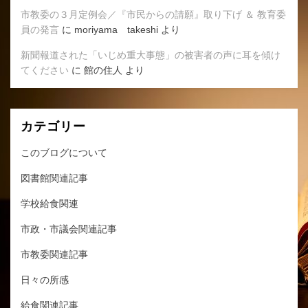
市教委の３月定例会／『市民からの請願』取り下げ ＆ 教育委
員の発言
に
moriyama takeshi
より
新聞報道された「いじめ重大事態」の被害者の声に耳を傾け
てください
に
館の住人
より
カテゴリー
このブログについて
図書館関連記事
学校給食関連
市政・市議会関連記事
市教委関連記事
日々の所感
給食関連記事