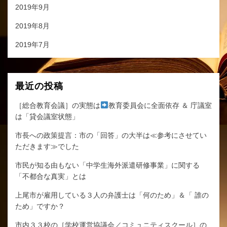
2019年9月
2019年8月
2019年7月
最近の投稿
［総合教育会議］の実態は
教育委員会に全面依存 ＆ 庁議室
は「貸会議室状態」
市長への政策提言：市の「回答」の大半は≪参考にさせてい
ただきます≫でした
市民が知る由もない「中学生海外派遣研修事業」に関する
「不都合な真実」とは
上尾市が雇用している３人の弁護士は「何のため」＆「 誰の
ため」ですか？
市内３３校の［学校運営協議会／コミュニティスクール］の