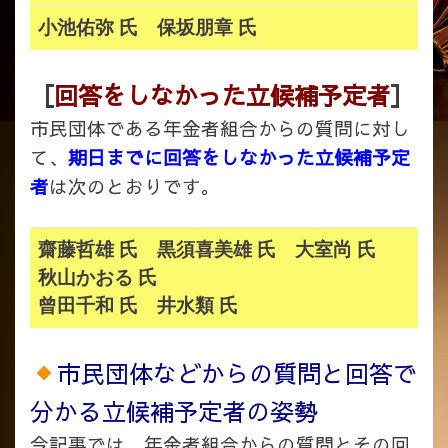
小池佑弥 氏 保坂朋章 氏
［
回答をしなかった立候補予定者
］
市民団体である年金者組合からの質問に対し
て、
期日までに回答をしなかった立候補予定
者
は次のとおりです。
齋藤哲雄 氏 黒須喜美雄 氏 大室尚 氏
秋山かおる 氏
曾田千和 氏 井水類 氏
市民団体などからの質問と回答で
分かる立候補予定者の姿勢
今記事では、年金者組合からの質問とその回