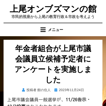
コ
上尾オンブズマンの館
ン
テ
市民的視座から上尾の教育行政＆市政を考えよう
ン
ツ
メニュー
へ
移
動
年金者組合が上尾市議
す
る
会議員立候補予定者に
アンケートを実施しま
した
投
投稿者
館の住人
2023年11月24日
稿
上尾市議会議員一般選挙が、
11/26告示・
日: