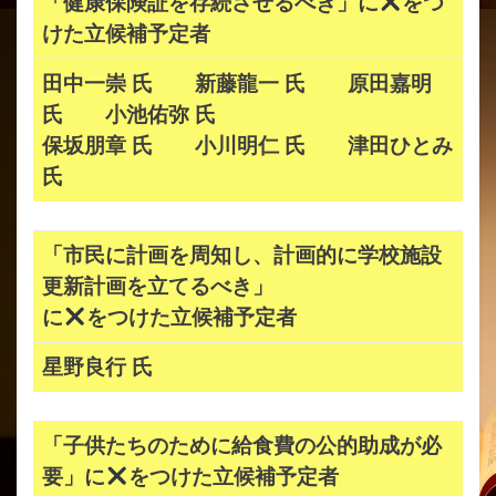
「健康保険証を存続させるべき」に
をつ
けた立候補予定者
田中一崇 氏 新藤龍一 氏 原田嘉明
氏 小池佑弥 氏
保坂朋章 氏 小川明仁 氏 津田ひとみ
氏
「市民に計画を周知し、計画的に学校施設
更新計画を立てるべき」
に
をつけた立候補予定者
星野良行 氏
「子供たちのために給食費の公的助成が必
要」に
をつけた立候補予定者