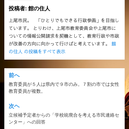
投稿者:
館の住人
上尾市民。 「ひとりでもできる行政参画」を目指し
ています。 とりわけ、上尾市教育委員会や上尾市に
ついての情報公開請求を契機として、教育行政や市政
が改善の方向に向かって行けばと考えています。
館
の住人 の投稿をすべて表示
前へ
投
教育委員が５人は県内で９市のみ。７割の市では女性
稿
教育委員が複数。
ナ
ビ
次ヘ
ゲ
立候補予定者からの「学校統廃合を考える市民連絡セ
ンター」への回答
ー