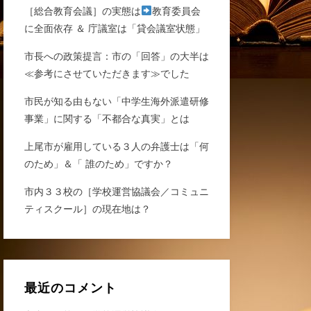
［総合教育会議］の実態は
教育委員会
に全面依存 ＆ 庁議室は「貸会議室状態」
市長への政策提言：市の「回答」の大半は
≪参考にさせていただきます≫でした
市民が知る由もない「中学生海外派遣研修
事業」に関する「不都合な真実」とは
上尾市が雇用している３人の弁護士は「何
のため」＆「 誰のため」ですか？
市内３３校の［学校運営協議会／コミュニ
ティスクール］の現在地は？
最近のコメント