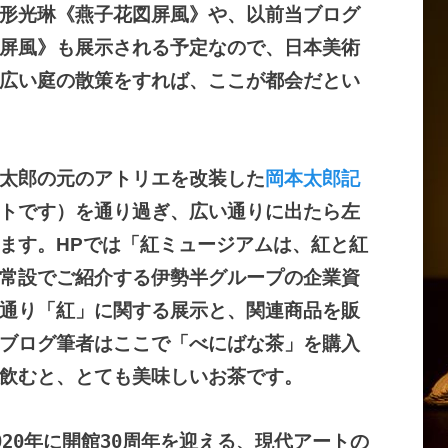
形光琳《燕子花図屏風》や、以前当ブログ
屏風》も展示される予定なので、日本美術
広い庭の散策をすれば、ここが都会だとい
太郎の元のアトリエを改装した
岡本太郎記
トです）を通り過ぎ、広い通りに出たら左
ます。
HP
では「
紅ミュージアム
は、紅と紅
常設でご紹介する伊勢半グループの企業資
通り「紅」に関する展示と、関連商品を販
ブログ筆者はここで「べにばな茶」を購入
飲むと、とても美味しいお茶です。
20年に開館30周年を迎える、現代アートの