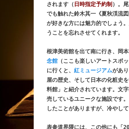
されます（
日時指定予約制
）。尾
でも触れた鈴木其一《夏秋渓流図
が好きな方には魅力的でしょう。
うことを忘れさせてくれます。
根津美術館を出て南に行き、岡本
念館
（ここも楽しいアートスポッ
に行くと、
紅ミュージアム
があり
屋の歴史、そして日本の化粧史を
料館」と紹介されています。文字
売しているユニークな施設です。
したことがありますが、冷やして
表参道界隈には、この他にも「20