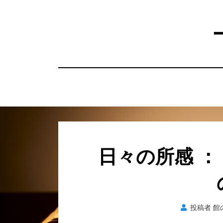
コ
ン
テ
ン
ツ
へ
移
動
す
る
日々の所感 ：
投稿者
館