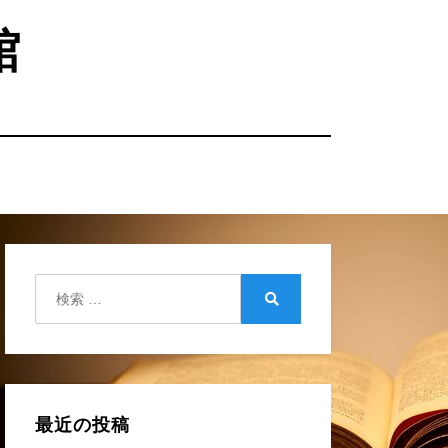
館
検
索:
検
索
最近の投稿