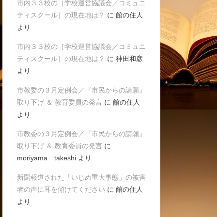
市内３３校の［学校運営協議会／コミュニ
ティスクール］の現在地は？
に
館の住人
より
市内３３校の［学校運営協議会／コミュニ
ティスクール］の現在地は？
に
神田和彦
より
市教委の３月定例会／『市民からの請願』
取り下げ ＆ 教育委員の発言
に
館の住人
より
市教委の３月定例会／『市民からの請願』
取り下げ ＆ 教育委員の発言
に
moriyama takeshi
より
新聞報道された「いじめ重大事態」の被害
者の声に耳を傾けてください
に
館の住人
より