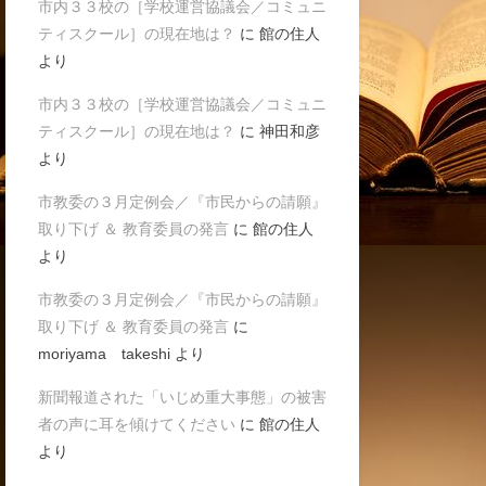
市内３３校の［学校運営協議会／コミュニ
ティスクール］の現在地は？
に
館の住人
より
市内３３校の［学校運営協議会／コミュニ
ティスクール］の現在地は？
に
神田和彦
より
市教委の３月定例会／『市民からの請願』
取り下げ ＆ 教育委員の発言
に
館の住人
より
市教委の３月定例会／『市民からの請願』
取り下げ ＆ 教育委員の発言
に
moriyama takeshi
より
新聞報道された「いじめ重大事態」の被害
者の声に耳を傾けてください
に
館の住人
より