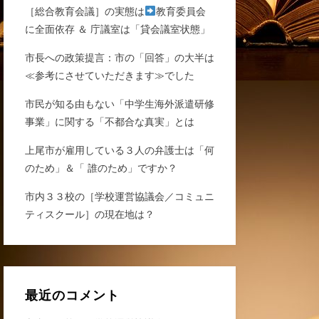
［総合教育会議］の実態は
教育委員会
に全面依存 ＆ 庁議室は「貸会議室状態」
市長への政策提言：市の「回答」の大半は
≪参考にさせていただきます≫でした
市民が知る由もない「中学生海外派遣研修
事業」に関する「不都合な真実」とは
上尾市が雇用している３人の弁護士は「何
のため」＆「 誰のため」ですか？
市内３３校の［学校運営協議会／コミュニ
ティスクール］の現在地は？
最近のコメント