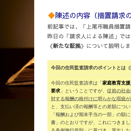
陳述の内容（措置請求
前記事では、「上尾市職員措置請
昨日の「請求人による陳述」では
《
新たな証拠
》について説明しま
今回の住民監査請求のポイントとは（
今回の住民監査請求は「
家庭教育支援
要求
」ということですが、
従前の社会
対する報酬の格付けに明らかな瑕疵が
と、支払い済の報酬等との差額につい
「報酬および期末手当の一部」の額に
書」のとおりですが、これにつきまし
る条例施行規則」に基づき、算出した