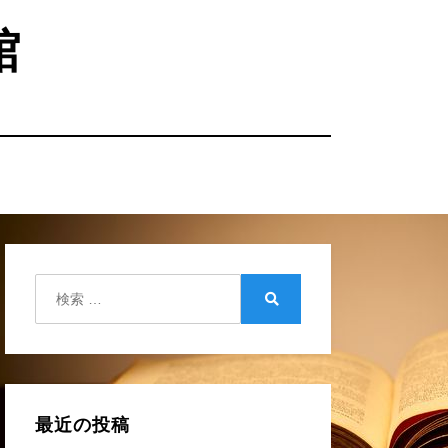
館
検
索:
検
索
最近の投稿