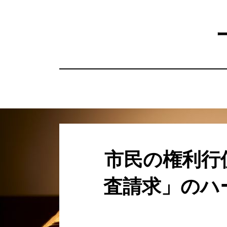
コ
ン
テ
ン
ツ
へ
移
動
す
る
市民の権利行
査請求」のハ