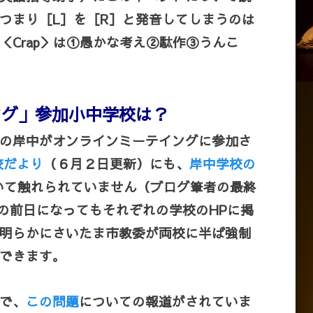
p＞つまり［L］を［R］と発音してしまうのは
＜Crap＞は①愚かな考え②駄作③うんこ
ング」参加小中学校は？
の岸中がオンラインミーテイングに参加さ
校だより
（６月２日更新）にも、
岸中学校の
いて触れられていません（ブログ筆者の最終
ベントの前日になってもそれぞれの学校のHPに掲
明らかにさいたま市教委が両校に半ば強制
できます。
で、
この問題
についての報道がされていま