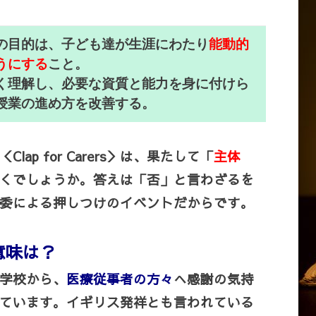
の目的は、子ども達が生涯にわたり
能動的
うにする
こと。
く理解し、必要な資質と能力を身に付けら
授業の進め方を改善する。
p for Carers＞は、果たして「
主体
くでしょうか。答えは「否」と言わざるを
委による押しつけのイベントだからです。
意味は？
学校から、
医療従事者の方々
へ感謝の気持
ています。イギリス発祥とも言われている