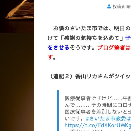
投稿者
館
お隣のさいたま市では、明日の同じ
けて「感謝の気持ちを込めて」
子
をさせる
そうです。
ブログ筆者は
す
。
（追記２）香山リカさんがツイッ
医療従事者ですけど……午
んで………その時間にコロ
医療従事者を差別しないと
いです。
#さいたま市教委は
https://t.co/FdXKorUWK