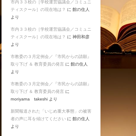
市内３３校の［学校運営協議会／コミュニ
ティスクール］の現在地は？
に
館の住人
より
市内３３校の［学校運営協議会／コミュニ
ティスクール］の現在地は？
に
神田和彦
より
市教委の３月定例会／『市民からの請願』
取り下げ ＆ 教育委員の発言
に
館の住人
より
市教委の３月定例会／『市民からの請願』
取り下げ ＆ 教育委員の発言
に
moriyama takeshi
より
新聞報道された「いじめ重大事態」の被害
者の声に耳を傾けてください
に
館の住人
より