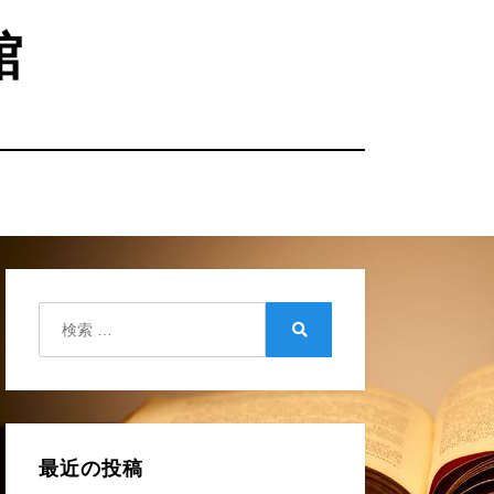
館
検
索:
検
索
最近の投稿