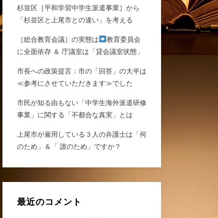
杉並区［平和学習中学生派遣事業］から
「杉並区と上尾市との違い」を考える
［総合教育会議］の実態は
教育委員会
に全面依存 ＆ 庁議室は「貸会議室状態」
市長への政策提言：市の「回答」の大半は
≪参考にさせていただきます≫でした
市民が知る由もない「中学生海外派遣研修
事業」に関する「不都合な真実」とは
上尾市が雇用している３人の弁護士は「何
のため」＆「 誰のため」ですか？
最近のコメント