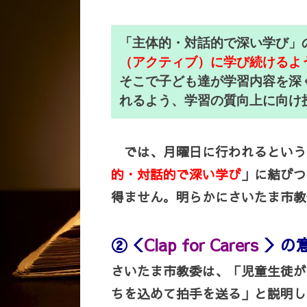
「主体的・対話的で深い学び」
（アクティブ）に学び続けるよ
そこで子ども達が学習内容を深
れるよう、学習の質向上に向け
では、月曜日に行われるという＜Cla
的・対話的で深い学び
」に結びつ
得ません。明らかにさいたま市教
②＜
Clap for Carers
＞の
さいたま市教委は、「児童生徒が
ちを込めて拍手を送る」と説明し