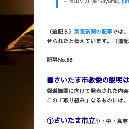
— 香山リカ (@rkayama)
Jun
（追記３）
東京新聞の記事
では、
せられたと伝えています。
（追記
記事No.88
■
さいたま市教委の説明
報道機関に向けて発表された内容
この「取り組み」なるものには、
①さいたま市立
小・中・高等