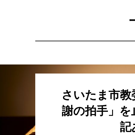
コ
ン
テ
ン
ツ
へ
移
動
す
る
さいたま市教
謝の拍手」を
記