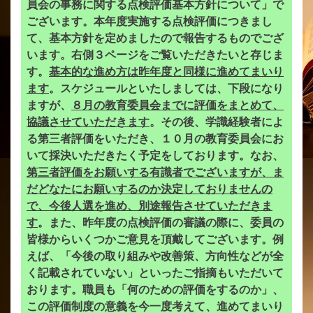
員会の事務に関する点検評価基本方針について」で
ございます。本年度実施する点検評価につきまし
て、基本方針を定めましたので報告するものでござ
います。右側３ページをご覧いただきたいと存じま
す。
基本的な進め方は昨年度と同様に進めてまいり
ます
。スケジュールといたしましては、下段になり
ますが、
８月の教育委員会までに評価をまとめて、
協議させていただきます
。その後、学識経験者によ
る第三者評価をいただき、１０月の教育委員会にお
いて採決いただきたく予定をしております。なお、
第三者評価をお願いする有識者でございますが、ま
だどなたにお願いするのか決定しておりませんの
で、今後人選を進め、別途報告させていただきま
す
。また、昨年度の点検評価の審議の際に、委員の
皆様からいくつかご意見を頂戴してございます。例
えば、「今後の取り組みや改善策、方向性などが全
く記載されていない」といったご指摘もいただいて
おります。職員も「何のための評価をするのか」、
この評価制度の意義を今一度考えて、進めてまいり