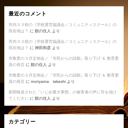
最近のコメント
市内３３校の［学校運営協議会／コミュニティスクール］の
現在地は？
に
館の住人
より
市内３３校の［学校運営協議会／コミュニティスクール］の
現在地は？
に
神田和彦
より
市教委の３月定例会／『市民からの請願』取り下げ ＆ 教育委
員の発言
に
館の住人
より
市教委の３月定例会／『市民からの請願』取り下げ ＆ 教育委
員の発言
に
moriyama takeshi
より
新聞報道された「いじめ重大事態」の被害者の声に耳を傾け
てください
に
館の住人
より
カテゴリー