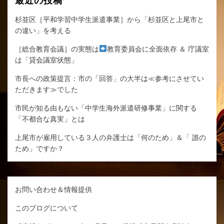
最近の投稿
杉並区［平和学習中学生派遣事業］から「杉並区と上尾市と
の違い」を考える
［総合教育会議］の実態は
教育委員会に全面依存 ＆ 庁議室
は「貸会議室状態」
市長への政策提言：市の「回答」の大半は≪参考にさせてい
ただきます≫でした
市民が知る由もない「中学生海外派遣研修事業」に関する
「不都合な真実」とは
上尾市が雇用している３人の弁護士は「何のため」＆「 誰の
ため」ですか？
お問い合わせ＆情報提供
このブログについて