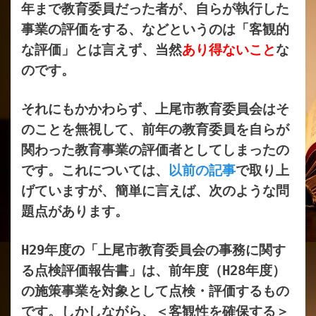
年まで教育委員だった者が、自らが執行した
事業の評価をする、などというのは「客観的
な評価」とは言えず、当然
あり得ないこと
な
のです。
それにもかかわらず、上尾市教育委員会はそ
のことを無視して、前年の教育委員を自らが
関わった教育事業の評価者としてしまったの
です。これについては、
以前の記事
で取り上
げていますが、簡単に言えば、次のような問
題点があります。
H29
年度の「上尾市教育委員会の事務に関す
る点検評価報告書」は、前年度（
H28
年度
）
の施策事業を対象として点検・評価するもの
です。
しかしながら、＜客観性を確保する＞