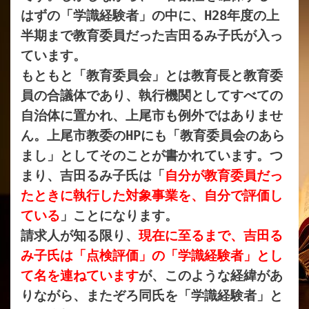
はずの「学識経験者」の中に、
H28
年度の上
半期まで教育委員だった吉田るみ子氏が入っ
ています。
もともと「教育委員会」とは教育長と教育委
員の合議体であり、執行機関としてすべての
自治体に置かれ、上尾市も例外ではありませ
ん。上尾市教
委の
HP
にも「教
育委員会のあら
まし」としてそのことが書かれています。つ
まり、吉田るみ子氏は「
自分が教育委員だっ
たときに執行した対象事業を、自分で評価し
ている
」ことになります。
請求人が知る限り、
現在に至るまで、吉田る
み子氏は「点検評価」の「学識経験者」とし
て名を連ねています
が、このような経緯があ
りながら、またぞろ同氏を「学識経験者」と