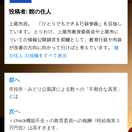
投稿者:
館の住人
上尾市民。 「ひとりでもできる行政参画」を目指し
ています。 とりわけ、上尾市教育委員会や上尾市に
ついての情報公開請求を契機として、教育行政や市政
が改善の方向に向かって行けばと考えています。
館
の住人 の投稿をすべて表示
前へ
投
市役所・みどり公園課による数々の「不都合な真実」
稿
とは
ナ
ビ
次ヘ
ゲ
＜check機能不全＞の教育委員への報酬《時給換算３
万円也》は高すぎます。
ー