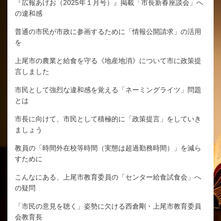
『広報あげお（2025年１月号）』掲載「市長新春座談会」へ
の違和感
普通の市民が市政に参画するために「情報公開請求」の活用
を
上尾市の農業と給食を守る《地産地消》について市に政策提
言しました
市民として強烈な違和感を覚える「ネーミングライツ」問題
とは
市長に向けて、市民として積極的に「政策提言」をしていき
ましょう
教員の「時間外在校等時間（実態は超過勤務時間）」を減ら
すために
こんなにある、上尾市教育委員の「センター給食試食会」へ
の疑問
「市民の意見を聴く」姿勢に欠ける西倉剛・上尾市教育委員
会教育長