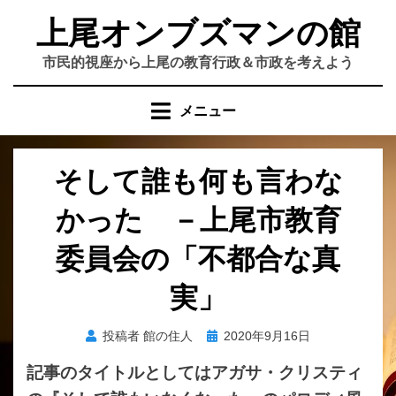
コ
上尾オンブズマンの館
ン
テ
市民的視座から上尾の教育行政＆市政を考えよう
ン
ツ
メニュー
へ
移
動
そして誰も何も言わな
す
る
かった －上尾市教育
委員会の「不都合な真
実」
投
投稿者
館の住人
2020年9月16日
稿
記事のタイトルとしてはアガサ・クリスティ
日: