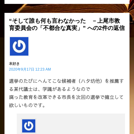
シ
ョ
“そして誰も何も言わなかった －上尾市教
ン
育委員会の「不都合な真実」” への2件の返信
本好き
2020年9月17日 12:23 AM
選挙のたびにへんてこな候補者（ハタ坊他）を推薦す
る某代議士は、学識があるようなので
腐った教育を改革できる市長を次回の選挙で擁立して
欲しいものです。