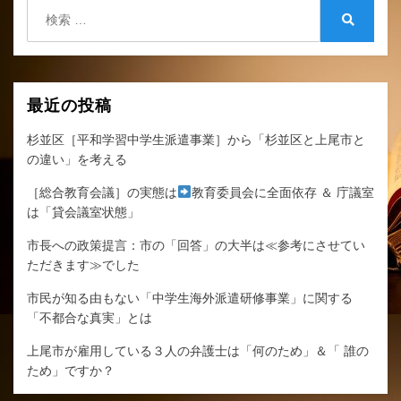
検
索:
検
索
最近の投稿
杉並区［平和学習中学生派遣事業］から「杉並区と上尾市と
の違い」を考える
［総合教育会議］の実態は
教育委員会に全面依存 ＆ 庁議室
は「貸会議室状態」
市長への政策提言：市の「回答」の大半は≪参考にさせてい
ただきます≫でした
市民が知る由もない「中学生海外派遣研修事業」に関する
「不都合な真実」とは
上尾市が雇用している３人の弁護士は「何のため」＆「 誰の
ため」ですか？