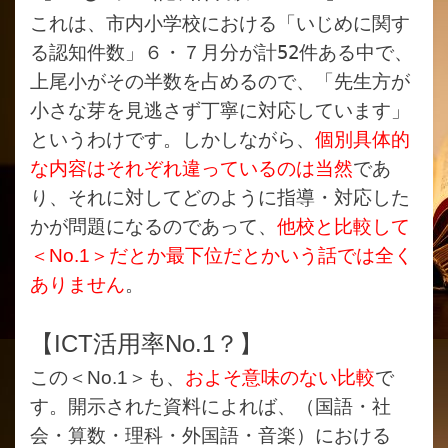
これは、市内小学校における「いじめに関す
る認知件数」６・７月分が計52件ある中で、
上尾小がその半数を占めるので、「先生方が
小さな芽を見逃さず丁寧に対応しています」
というわけです。しかしながら、
個別具体的
な内容はそれぞれ違っているのは当然
であ
り、それに対してどのように指導・対応した
かが問題になるのであって、
他校と比較して
＜
No.1
＞だとか最下位だとかいう話では全く
ありません
。
【
ICT
活用率
No.1？
】
この＜
No.1
＞も、
およそ意味のない比較
で
す。開示された資料によれば、（国語・社
会・算数・理科・外国語・音楽）における