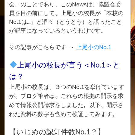
会」のことであり、この
News
は、協議会委
員を目の前にして、上尾小の校長が「本校の
No.1
は…」と滔々（とうとう）と語ったこと
が記事になっているというわけです。
その記事がこちらです ⇒
上尾小のNo.1
上尾小の校長が言う＜
No.1
＞と
は？
上尾小の校長は、３つの
No.1
を挙げています
が、
ブログ筆者は、これらの根拠の開示を求
めて情報公開請求をしました。以下、開示さ
れた資料の数字も含めて検証してみます。
【いじめの認知件数
No.1？
】