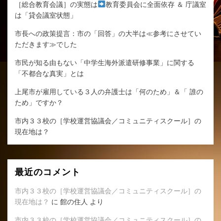
［総合教育会議］の実態は
教育委員会に全面依存 ＆ 庁議室
は「貸会議室状態」
市長への政策提言：市の「回答」の大半は≪参考にさせてい
ただきます≫でした
市民が知る由もない「中学生海外派遣研修事業」に関する
「不都合な真実」とは
上尾市が雇用している３人の弁護士は「何のため」＆「 誰の
ため」ですか？
市内３３校の［学校運営協議会／コミュニティスクール］の
現在地は？
最近のコメント
市内３３校の［学校運営協議会／コミュニティスクール］の
現在地は？
に
館の住人
より
市内３３校の［学校運営協議会／コミュニティスクール］の