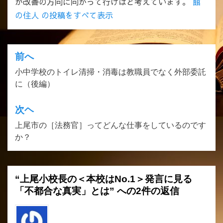
が改善の方向に向かって行けばと考えています。
館
の住人 の投稿をすべて表示
前へ
投
小中学校のトイレ清掃・消毒は教職員でなく外部委託
稿
に（後編）
ナ
ビ
次ヘ
ゲ
上尾市の［法務官］ってどんな仕事をしているのです
か？
ー
シ
ョ
“上尾小校長の＜本校はNo.1＞発言に見る
ン
「不都合な真実」とは” への2件の返信