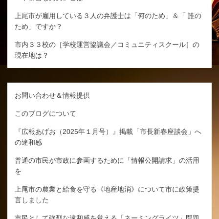
上尾市が雇用している３人の弁護士は「何のため」＆「 誰の
ため」ですか？
市内３３校の［学校運営協議会／コミュニティスクール］の
現在地は？
お問い合わせ＆情報提供
このブログについて
『広報あげお（2025年１月号）』掲載「市長新春座談会」へ
の違和感
普通の市民が市政に参画するために「情報公開請求」の活用
を
上尾市の農業と給食を守る《地産地消》について市に政策提
言しました
市民として強烈な違和感を覚える「ネーミングライツ」問題