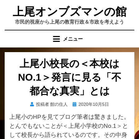
コ
上尾オンブズマンの館
ン
テ
市民的視座から上尾の教育行政＆市政を考えよう
ン
ツ
メニュー
へ
移
動
上尾小校長の＜本校は
す
る
NO.1＞発言に見る「不
都合な真実」とは
投
投稿者
館の住人
2020年10月5日
稿
上尾小の
HP
を見てブログ筆者は驚きました。
日:
とんでもないことが＜上尾小学校の
No.1
＞と
して校長から語られているのです。その中身