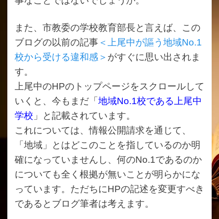
事なことではないでしょうか。
また、市教委の学校教育部長と言えば、この
ブログの以前の記事
＜上尾中が謳う地域
No.1
校から受ける違和感＞
がすぐに思い出されま
す。
上尾中の
HP
のトップページをスクロールして
いくと、今もまだ「
地域
No.1
校である上尾中
学校
」と記載されています。
これについては、情報公開請求を通じて、
「地域」とはどこのことを指しているのか明
確になっていませんし、何の
No.1
であるのか
についても全く根拠が無いことが明らかにな
っています。ただちに
HP
の記述を変更すべき
であるとブログ筆者は考えます。