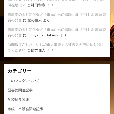
現在地は？
に
神田和彦
より
市教委の３月定例会／『市民からの請願』取り下げ ＆ 教育委
員の発言
に
館の住人
より
市教委の３月定例会／『市民からの請願』取り下げ ＆ 教育委
員の発言
に
moriyama takeshi
より
新聞報道された「いじめ重大事態」の被害者の声に耳を傾け
てください
に
館の住人
より
カテゴリー
このブログについて
図書館関連記事
学校給食関連
市政・市議会関連記事