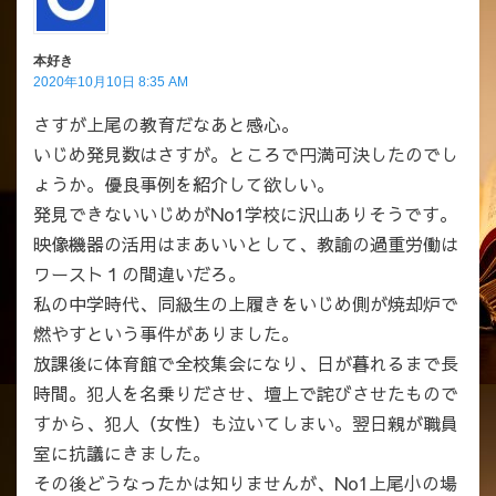
本好き
2020年10月10日 8:35 AM
さすが上尾の教育だなあと感心。
いじめ発見数はさすが。ところで円満可決したのでし
ょうか。優良事例を紹介して欲しい。
発見できないいじめがNo1学校に沢山ありそうです。
映像機器の活用はまあいいとして、教諭の過重労働は
ワースト１の間違いだろ。
私の中学時代、同級生の上履きをいじめ側が焼却炉で
燃やすという事件がありました。
放課後に体育館で全校集会になり、日が暮れるまで長
時間。犯人を名乗りださせ、壇上で詫びさせたもので
すから、犯人（女性）も泣いてしまい。翌日親が職員
室に抗議にきました。
その後どうなったかは知りませんが、No1上尾小の場