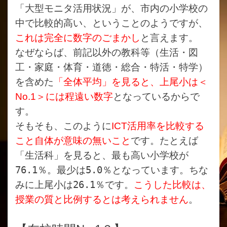
「大型モニタ活用状況」が、市内の小学校の
中で比較的高い、ということのようですが、
これは完全に数字のごまかし
と言えます。
なぜならば、前記以外の教科等（生活・図
工・家庭・体育・道徳・総合・特活・特学）
を含めた
「全体平均」を見ると、上尾小は＜
No.1
＞には程遠い数字
となっているからで
す。
そもそも、このように
ICT
活用率を比較する
こと自体が意味の無いこと
です。たとえば
「生活科」を見ると、最も高い小学校が
76.1％。最少は5.0％となっています。ちな
みに上尾小は26.1％です。
こうした比較は、
授業の質と比例するとは考えられません
。