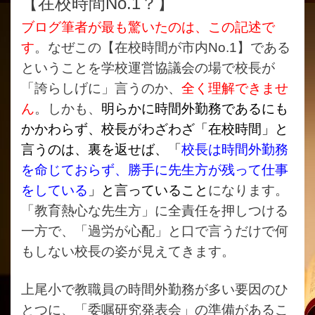
【在校時間
No.1？
】
ブログ筆者が最も驚いたのは、この記述で
す
。なぜこの【在校時間が市内
No.1
】である
ということを学校運営協議会の場で校長が
「誇らしげに」言うのか、
全く理解できませ
ん
。しかも、
明らかに時間外勤務であるにも
かかわらず、校長がわざわざ「在校時間」と
言うのは、裏を返せば、「
校長は時間外勤務
を命じておらず、勝手に先生方が残って仕事
をしている
」と言っていること
になります。
「教育熱心な先生方」に全責任を押しつける
一方で、「過労が心配」と口で言うだけで何
もしない校長の姿が見えてきます。
上尾小で教職員の時間外勤務が多い要因のひ
とつに、「委嘱研究発表会」の準備があるこ