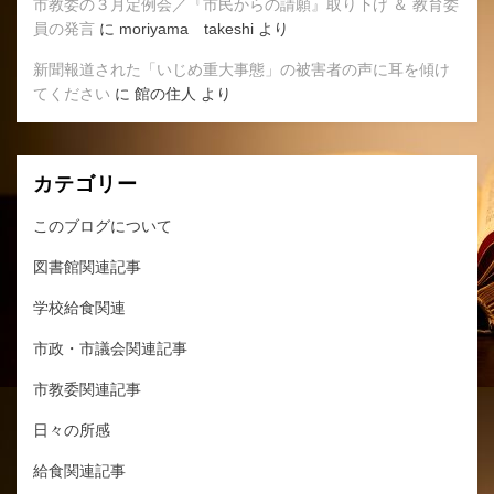
市教委の３月定例会／『市民からの請願』取り下げ ＆ 教育委
員の発言
に
moriyama takeshi
より
新聞報道された「いじめ重大事態」の被害者の声に耳を傾け
てください
に
館の住人
より
カテゴリー
このブログについて
図書館関連記事
学校給食関連
市政・市議会関連記事
市教委関連記事
日々の所感
給食関連記事