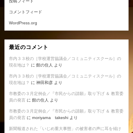
投稿フィード
コメントフィード
WordPress.org
最近のコメント
市内３３校の［学校運営協議会／コミュニティスクール］の
現在地は？
に
館の住人
より
市内３３校の［学校運営協議会／コミュニティスクール］の
現在地は？
に
神田和彦
より
市教委の３月定例会／『市民からの請願』取り下げ ＆ 教育委
員の発言
に
館の住人
より
市教委の３月定例会／『市民からの請願』取り下げ ＆ 教育委
員の発言
に
moriyama takeshi
より
新聞報道された「いじめ重大事態」の被害者の声に耳を傾け