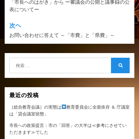
「市長へのはがき」から ー審議会の公開と議事録の公
稿
表についてー
ナ
ビ
次ヘ
ゲ
お問い合わせに答えて ～「市費」と「県費」～
ー
シ
検
ョ
索:
検
ン
索
最近の投稿
［総合教育会議］の実態は
教育委員会に全面依存 ＆ 庁議室
は「貸会議室状態」
市長への政策提言：市の「回答」の大半は≪参考にさせてい
ただきます≫でした