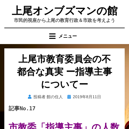
コ
上尾オンブズマンの館
ン
テ
市民的視座から上尾の教育行政＆市政を考えよう
ン
ツ
メニュー
へ
移
動
上尾市教育委員会の不
す
る
都合な真実 ー指導主事
についてー
投
投稿者
館の住人
2019年8月11日
稿
記事No.17
日:
市教委「指導主事」の人数