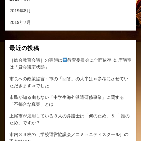
2019年8月
2019年7月
最近の投稿
［総合教育会議］の実態は
教育委員会に全面依存 ＆ 庁議室
は「貸会議室状態」
市長への政策提言：市の「回答」の大半は≪参考にさせてい
ただきます≫でした
市民が知る由もない「中学生海外派遣研修事業」に関する
「不都合な真実」とは
上尾市が雇用している３人の弁護士は「何のため」＆「 誰の
ため」ですか？
市内３３校の［学校運営協議会／コミュニティスクール］の