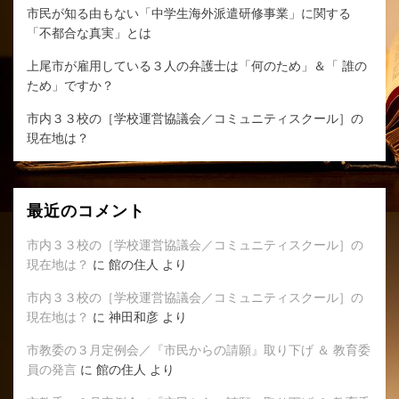
市民が知る由もない「中学生海外派遣研修事業」に関する
「不都合な真実」とは
上尾市が雇用している３人の弁護士は「何のため」＆「 誰の
ため」ですか？
市内３３校の［学校運営協議会／コミュニティスクール］の
現在地は？
最近のコメント
市内３３校の［学校運営協議会／コミュニティスクール］の
現在地は？
に
館の住人
より
市内３３校の［学校運営協議会／コミュニティスクール］の
現在地は？
に
神田和彦
より
市教委の３月定例会／『市民からの請願』取り下げ ＆ 教育委
員の発言
に
館の住人
より