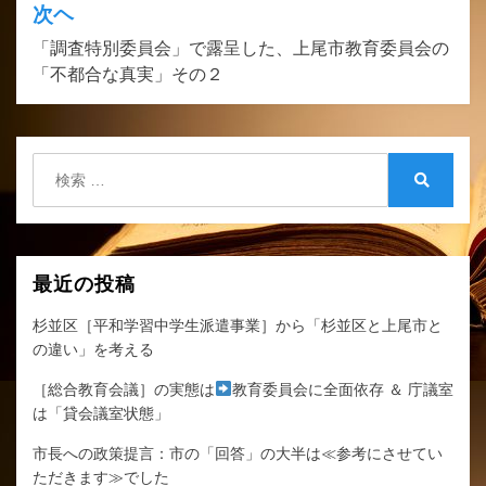
ナ
次ヘ
ビ
「調査特別委員会」で露呈した、上尾市教育委員会の
ゲ
「不都合な真実」その２
ー
シ
検
ョ
索:
検
ン
索
最近の投稿
杉並区［平和学習中学生派遣事業］から「杉並区と上尾市と
の違い」を考える
［総合教育会議］の実態は
教育委員会に全面依存 ＆ 庁議室
は「貸会議室状態」
市長への政策提言：市の「回答」の大半は≪参考にさせてい
ただきます≫でした