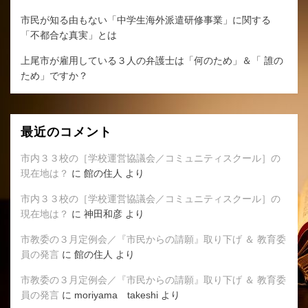
市民が知る由もない「中学生海外派遣研修事業」に関する
「不都合な真実」とは
上尾市が雇用している３人の弁護士は「何のため」＆「 誰の
ため」ですか？
最近のコメント
市内３３校の［学校運営協議会／コミュニティスクール］の
現在地は？
に
館の住人
より
市内３３校の［学校運営協議会／コミュニティスクール］の
現在地は？
に
神田和彦
より
市教委の３月定例会／『市民からの請願』取り下げ ＆ 教育委
員の発言
に
館の住人
より
市教委の３月定例会／『市民からの請願』取り下げ ＆ 教育委
員の発言
に
moriyama takeshi
より