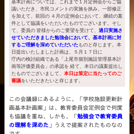
基本計画については、これまで１月定例会からご協
議いただき、市民コメントの実施を挟み、一部修正
を加えて、前回の ４月の定例会において、継続の案
件として協議をいただいたものでございます。そし
て、委員の 皆様からのご要望を受けて、
過日実施さ
せていただきました勉強会において、基本計画に対
するご理解を深めていただいた
ものと存じます。本
日提出いたしました計画は、５月１７日に
庁内の検討組織である「上尾市個別施設管理基本計
画等評価委員会」の承認を 経て、本日の議案提出し
たものでございまして、
本日は策定に当たってのご
審議
をいただきたいと存じます。
この会議録にあるように、「学校施設更新計
画基本計画案」は、教育委員会定例会で何度
も協議を重ね、しかも、「
勉強会で教育委員
の理解を深めた
」うえで提案されたものなの
です。