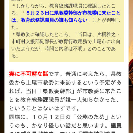
＊しかしながら、教育総務課職員に確認したとこ
ろ、「
８月２３日に県教委幹部が市教委に来たこと
は、教育総務課職員の誰も知らない
」ことが判明し
た。
＊県教委に確認したところ、「当日は、片桐雅之・
市町村支援部副部長が教育行政用務で上尾市に出向
いたようだが、時間と内容は不明」とのことであ
る。
実に不可解な話
です。普通に考えたら、県教
委から上尾市教委に来訪するという予定があ
れば、当日「県教委幹部」が市教委に来たこ
とを教育総務課職員が誰一人知らなかった、
ということはないはずです。
同様に、１０月１２日の「公務のため」とい
うのも、かなり怪しい話だと思います。
議員