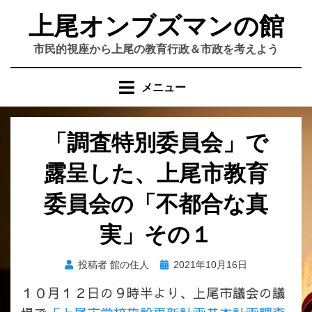
コ
上尾オンブズマンの館
ン
テ
市民的視座から上尾の教育行政＆市政を考えよう
ン
ツ
メニュー
へ
移
動
「調査特別委員会」で
す
る
露呈した、上尾市教育
委員会の「不都合な真
実」その１
投
投稿者
館の住人
2021年10月16日
稿
１０月１２日の９時半より、上尾市議会の議
日: