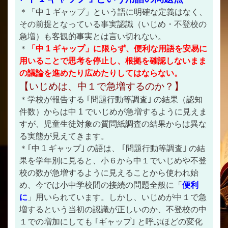
＊「中 1 ギャップ」という語に明確な定義はなく、
その前提となっている事実認識（いじめ・不登校の
急増）も客観的事実とは言い切れない。
＊
「中 1 ギャップ」に限らず、便利な用語を安易に
用いることで思考を停止し、根拠を確認しないまま
の議論を進めたり広めたりしてはならない。
【いじめは、中１で急増するのか？】
＊学校が報告する ｢問題行動等調査｣ の結果（認知
件数）からは中 1 でいじめが急増するように見えま
すが、児童生徒対象の質問紙調査の結果からは異な
る実態が見えてきます。
＊｢中 1 ギャップ｣ の語は、 ｢問題行動等調査｣ の結
果を学年別に見ると、小６から中１でいじめや不登
校の数が急増するように見えることから使われ始
め、今では小中学校間の接続の問題全般に「
便利
に
」用いられています。しかし、いじめが中１で急
増するという当初の認識が正しいのか、不登校の中
１での増加にしても ｢ギャップ｣ と呼ぶほどの変化