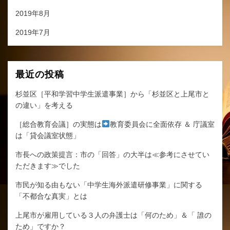
2019年8月
2019年7月
最近の投稿
杉並区［平和学習中学生派遣事業］から「杉並区と上尾市と
の違い」を考える
［総合教育会議］の実態は
教育委員会に全面依存 ＆ 庁議室
は「貸会議室状態」
市長への政策提言：市の「回答」の大半は≪参考にさせてい
ただきます≫でした
市民が知る由もない「中学生海外派遣研修事業」に関する
「不都合な真実」とは
上尾市が雇用している３人の弁護士は「何のため」＆「 誰の
ため」ですか？