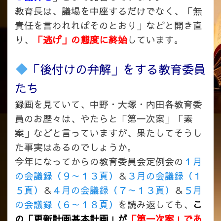
教育長は、議場を中座するだけでなく、「無
責任を言われればそのとおり」などと開き直
り、
「逃げ」の態度に終始
しています。
「後付けの弁解」をする教育委員
たち
録画を見ていて、中野・大塚・内田各教育委
員のお歴々は、やたらと「第一次案」「素
案」などと言っていますが、
果たしてそうし
た事実はあるのでしょうか。
今年になってからの教育委員会定例会の
１月
の会議録（９～１３頁）
＆
３月の会議録（１
５頁）
＆
４月の会議録（７～１３頁）
＆
５月
の会議録（６～１８頁）
を読み返しても、
こ
の「更新計画基本計画」が
「第一次案」であ