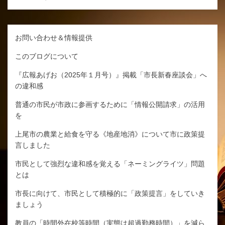
お問い合わせ＆情報提供
このブログについて
『広報あげお（2025年１月号）』掲載「市長新春座談会」へ
の違和感
普通の市民が市政に参画するために「情報公開請求」の活用
を
上尾市の農業と給食を守る《地産地消》について市に政策提
言しました
市民として強烈な違和感を覚える「ネーミングライツ」問題
とは
市長に向けて、市民として積極的に「政策提言」をしていき
ましょう
教員の「時間外在校等時間（実態は超過勤務時間）」を減ら