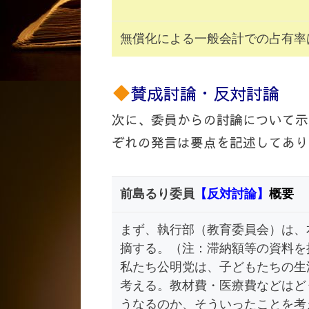
無償化による一般会計での占有率
賛成討論・反対討論
次に、委員からの討論について示
ぞれの発言は要点を記述してあり
前島るり委員
【反対討論】
概要
まず、執行部（教育委員会）は、
摘する。（注：滞納額等の資料を
私たち公明党は、子どもたちの生
考える。教材費・医療費などはど
うなるのか、そういったことを考