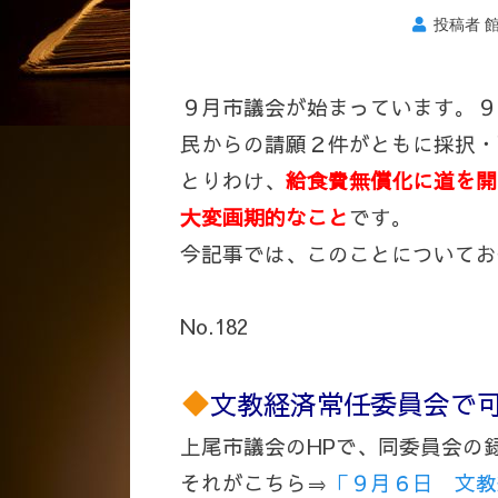
投稿者
９月市議会が始まっています。９
民からの請願２件がともに採択・
とりわけ、
給食費無償化に道を開
大変画期的なこと
です。
今記事では、このことについてお
No.182
文教経済常任委員会で
上尾市議会のHPで、同委員会の
それがこちら⇒
「９月６日 文教