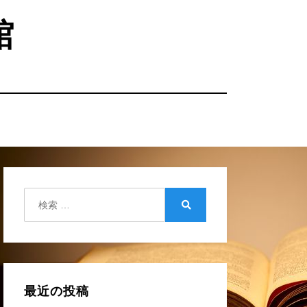
館
検
索:
検
索
最近の投稿