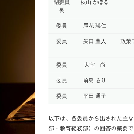
副委員
秋山 かほる
長
委員
尾花 瑛仁
委員
矢口 豊人
政策
委員
大室 尚
委員
前島 るり
委員
平田 通子
以下は、各委員から出された主な
部・教育総務部）の回答の概要で