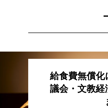
コ
ン
テ
ン
ツ
へ
移
動
す
る
給食費無償化
議会・文教経