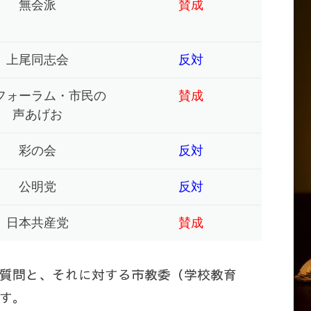
無会派
賛成
上尾同志会
反対
フォーラム・市民の
賛成
声あげお
彩の会
反対
公明党
反対
日本共産党
賛成
質問と、それに対する市教委（学校教育
す。