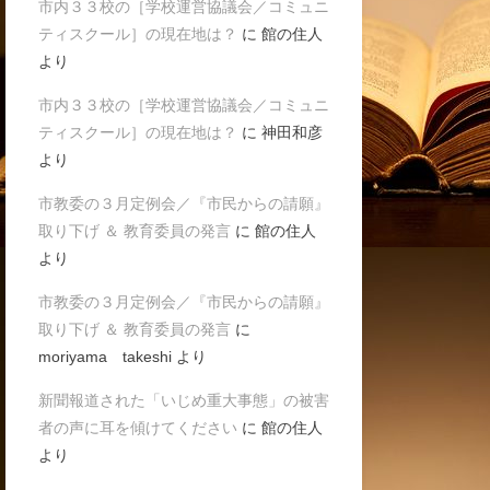
市内３３校の［学校運営協議会／コミュニ
ティスクール］の現在地は？
に
館の住人
より
市内３３校の［学校運営協議会／コミュニ
ティスクール］の現在地は？
に
神田和彦
より
市教委の３月定例会／『市民からの請願』
取り下げ ＆ 教育委員の発言
に
館の住人
より
市教委の３月定例会／『市民からの請願』
取り下げ ＆ 教育委員の発言
に
moriyama takeshi
より
新聞報道された「いじめ重大事態」の被害
者の声に耳を傾けてください
に
館の住人
より