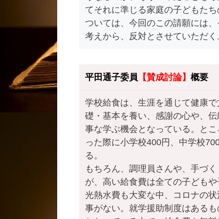
てそれに準じる家庭の子どもたち
ついては、今回のこの請願には、
考えから、反対とさせていただく
平田通子委員
【賛成討論】
概要
学校給食は、生涯を通じて健康で
礎・基本を養い、感謝の心や、伝
事な学ぶ機会となっている。とこ
った際に小学校400円、中学校7
る。
もちろん、調理員さんや、手づく
が、高い給食費は全ての子どもや
光熱水費も大変な中、コロナの状
事がない。就学援助制度はあるも