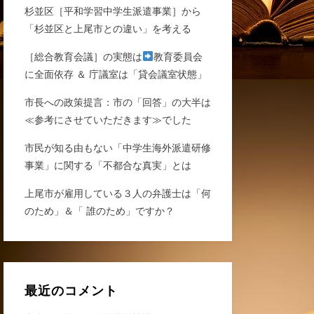
杉並区［平和学習中学生派遣事業］から
「杉並区と上尾市との違い」を考える
［総合教育会議］の実態は
教育委員会
に全面依存 ＆ 庁議室は「貸会議室状態」
市長への政策提言：市の「回答」の大半は
≪参考にさせていただきます≫でした
市民が知る由もない「中学生海外派遣研修
事業」に関する「不都合な真実」とは
上尾市が雇用している３人の弁護士は「何
のため」＆「 誰のため」ですか？
最近のコメント