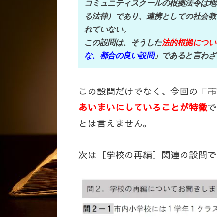
コミュニティスクールの根拠法令は地
る法律）であり、連携としての社会教
れていない。
この設問は、そうした
法的根拠につい
な、都合の良い設問
」であると言わざ
この設問だけでなく、今回の「市
あいまいにしていることが特徴
で
とは言えません。
次は［学校の再編］関連の設問で