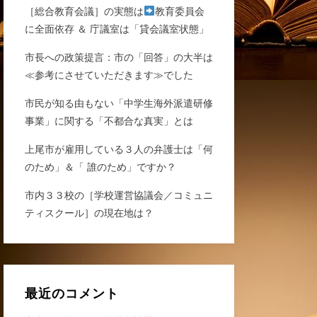
［総合教育会議］の実態は
教育委員会
に全面依存 ＆ 庁議室は「貸会議室状態」
市長への政策提言：市の「回答」の大半は
≪参考にさせていただきます≫でした
市民が知る由もない「中学生海外派遣研修
事業」に関する「不都合な真実」とは
上尾市が雇用している３人の弁護士は「何
のため」＆「 誰のため」ですか？
市内３３校の［学校運営協議会／コミュニ
ティスクール］の現在地は？
最近のコメント