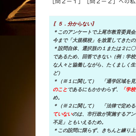
［問２－１］［問２－２］への私
〖５．分からない〗
＊このアンケートで上尾市教育委員会
今まで「大規模校」を放置してきたの
＊設問自体、選択肢の１または２に〇
であるため、回答できない（例：学校
な人々と協働しながら、たくましく生
ど）
＊（※１に関して） 「通学区域を見
のこと
であるにもかかわらず、
「学校
め。
＊（※２に関して） 「法律で定める
ていない
のは、市行政が実施するアン
不足」ともいえるため。
＊この設問に限らず、きちんと練り上