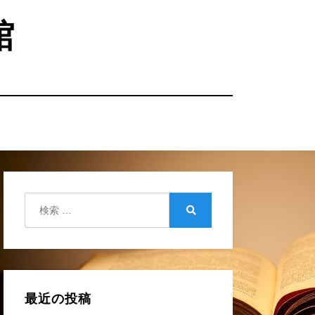
館
検
索:
検
索
最近の投稿