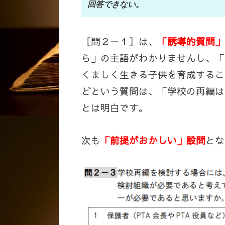
回答できない。
［問２－１］は、
「誘導的質問」
ら」の主語がわかりませんし、「
くましく生きる子供を育成するこ
どという質問は、「学校の再編は
とは明白です。
次も
「前提がおかしい」設問
とな