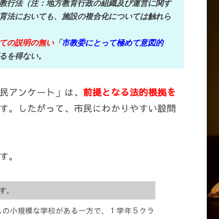
教行法（注：地方教育行政の組織及び運営に関す
育法においても、施設の複合化については触れら
ての説明の無い
「
市教委にとって極めて意図的
るを得ない。
民アンケート」は、
前提となる法的根拠を
す。したがって、市民にわかりやすい設問
す。