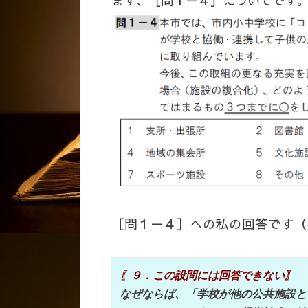
まず、［問１－４］についてです
［問１－４］への私の回答です（
〖９．この設問には回答できない〗
なぜならば、「学校が他の公共施設と