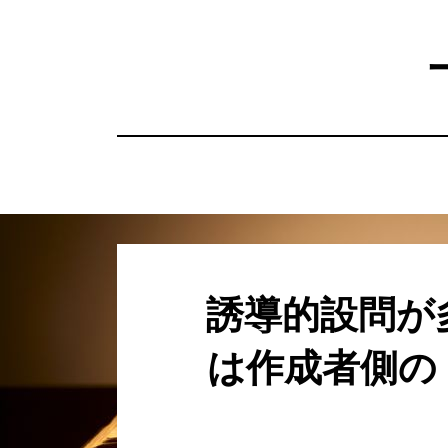
コ
ン
テ
ン
ツ
へ
移
動
す
る
誘導的設問が
は作成者側の