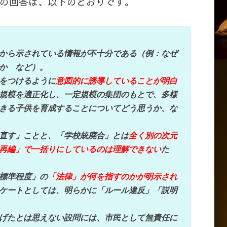
の回答は、以下のとおりです。
から示されている情報が不十分である（例：なぜ
か など）。
をつけるように
意図的に誘導していることが明白
規模を適正化し、一定規模の集団のもとで、多様
きる子供を育成することについてどう思うか、な
直す」ことと、「学校統廃合」とは
全く別の次元
再編」で一括りにしているのは理解できない
た
標準程度」の
「法律」が何を指すのかが明示され
ケートとしては、明らかに「ルール違反」「説明
げたとは思えない設問には、市民として無責任に