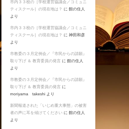
市内３３校の［学校運営協議会／コミュニ
ティスクール］の現在地は？
に
館の住人
より
市内３３校の［学校運営協議会／コミュニ
ティスクール］の現在地は？
に
神田和彦
より
市教委の３月定例会／『市民からの請願』
取り下げ ＆ 教育委員の発言
に
館の住人
より
市教委の３月定例会／『市民からの請願』
取り下げ ＆ 教育委員の発言
に
moriyama takeshi
より
新聞報道された「いじめ重大事態」の被害
者の声に耳を傾けてください
に
館の住人
より