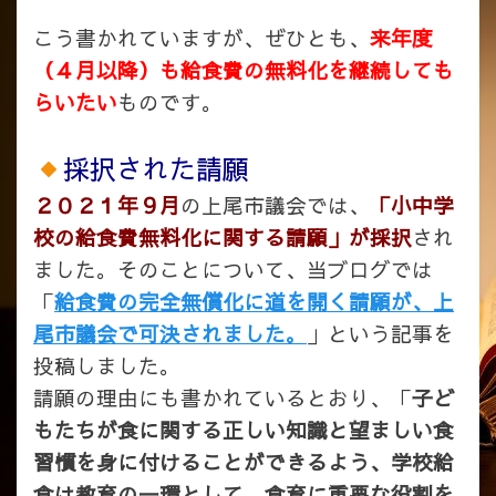
こう書かれていますが、ぜひとも、
来年度
（４月以降）も給食費の無料化を継続しても
らいたい
ものです。
採択された請願
２０２１年９月
の上尾市議会では、
「小中学
校の給食費無料化に関する請願」が採択
され
ました。そのことについて、当ブログでは
「
給食費の完全無償化に道を開く請願が、上
尾市議会で可決されました。
」という記事を
投稿しました。
請願の理由にも書かれているとおり、「
子ど
もたちが食に関する正しい知識と望ましい食
習慣を身に付けることができるよう、学校給
食は教育の一環として、食育に重要な役割を