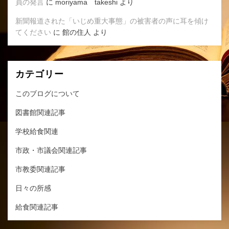
員の発言
に
moriyama takeshi
より
新聞報道された「いじめ重大事態」の被害者の声に耳を傾け
てください
に
館の住人
より
カテゴリー
このブログについて
図書館関連記事
学校給食関連
市政・市議会関連記事
市教委関連記事
日々の所感
給食関連記事