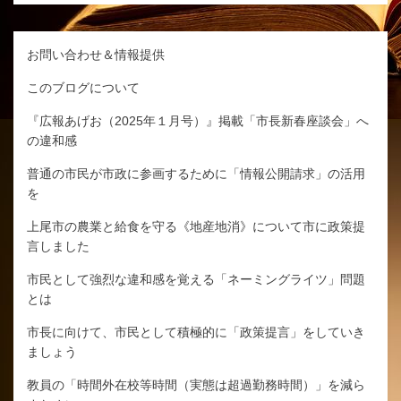
お問い合わせ＆情報提供
このブログについて
『広報あげお（2025年１月号）』掲載「市長新春座談会」へ
の違和感
普通の市民が市政に参画するために「情報公開請求」の活用
を
上尾市の農業と給食を守る《地産地消》について市に政策提
言しました
市民として強烈な違和感を覚える「ネーミングライツ」問題
とは
市長に向けて、市民として積極的に「政策提言」をしていき
ましょう
教員の「時間外在校等時間（実態は超過勤務時間）」を減ら