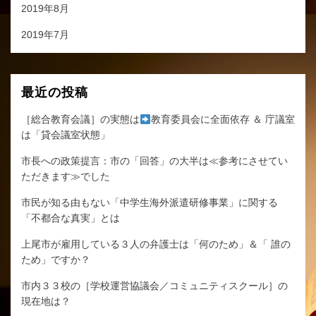
2019年8月
2019年7月
最近の投稿
［総合教育会議］の実態は
教育委員会に全面依存 ＆ 庁議室
は「貸会議室状態」
市長への政策提言：市の「回答」の大半は≪参考にさせてい
ただきます≫でした
市民が知る由もない「中学生海外派遣研修事業」に関する
「不都合な真実」とは
上尾市が雇用している３人の弁護士は「何のため」＆「 誰の
ため」ですか？
市内３３校の［学校運営協議会／コミュニティスクール］の
現在地は？