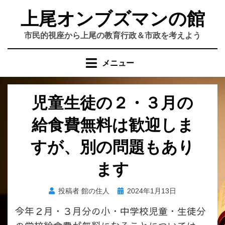
コ
上尾オンブズマンの館
ン
テ
市民的視座から上尾の教育行政＆市政を考えよう
ン
ツ
メニュー
へ
移
動
児童生徒の２・３月の
す
る
給食費無料は歓迎しま
すが、別の問題もあり
ます
投
投稿者
館の住人
2024年1月13日
稿
今年２月・３月分の小・中学校児童・生徒分
日: