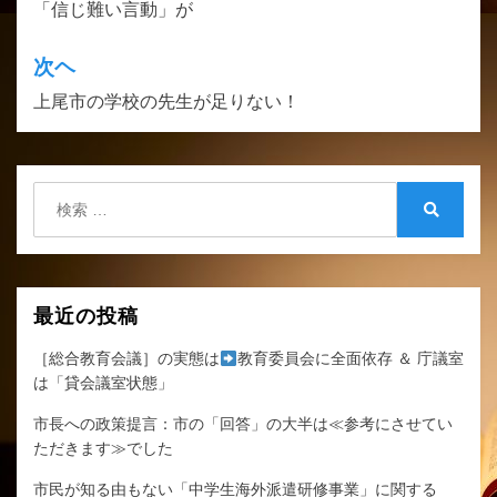
「信じ難い言動」が
ナ
ビ
次ヘ
ゲ
上尾市の学校の先生が足りない！
ー
シ
検
ョ
索:
検
ン
索
最近の投稿
［総合教育会議］の実態は
教育委員会に全面依存 ＆ 庁議室
は「貸会議室状態」
市長への政策提言：市の「回答」の大半は≪参考にさせてい
ただきます≫でした
市民が知る由もない「中学生海外派遣研修事業」に関する