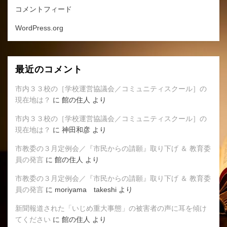
コメントフィード
WordPress.org
最近のコメント
市内３３校の［学校運営協議会／コミュニティスクール］の
現在地は？
に
館の住人
より
市内３３校の［学校運営協議会／コミュニティスクール］の
現在地は？
に
神田和彦
より
市教委の３月定例会／『市民からの請願』取り下げ ＆ 教育委
員の発言
に
館の住人
より
市教委の３月定例会／『市民からの請願』取り下げ ＆ 教育委
員の発言
に
moriyama takeshi
より
新聞報道された「いじめ重大事態」の被害者の声に耳を傾け
てください
に
館の住人
より