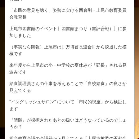
「市民の意見を聴く」姿勢に欠ける西倉剛・上尾市教育委員
会教育長
上尾市図書館のイベント〖図書館まつり（書評合戦）〗に参
加しました
（事実なら朗報）上尾市は〖万博首長連合〗から脱退した模
様です
来年度から上尾市の小・中学校の夏休みが「延長」される見
込みです
給食調理員さんの仕事を考えることで「自校給食」の良さが
見えてくる
“イングリッシュサロン” について「市民的視座」から検証し
ます
『請願』が採択されたあとの扱いはどうなっているのでしょ
うか？
総合教育会議の会議録から見えてくる「上尾市教委の不都合