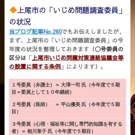
上尾市の「いじめ問題調査委員」
の状況
当ブログ記事No.260
でもお伝えしましたが、
まず、上尾市の「いじめ問題調査委員」の今
年度の状況を整理しておきます（
〇号委員の
区分は
「
上尾市いじめ問題対策連絡協議会等
の設置に関する条例
」によります）。
１号委員（弁護士）＝ 大澤一司 氏（今年度で５期
目＝委員として１０年継続）
２号委員（医師） ＝ 平山優美 氏（今年度で５期
目）
３号委員（心理・福祉等に関し専門的知識を有する
者）＝ 相川章子 氏（今年度で５期目）