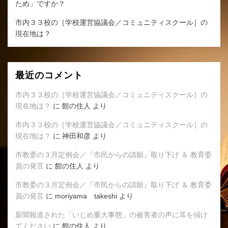
ため」ですか？
市内３３校の［学校運営協議会／コミュニティスクール］の
現在地は？
最近のコメント
市内３３校の［学校運営協議会／コミュニティスクール］の
現在地は？
に
館の住人
より
市内３３校の［学校運営協議会／コミュニティスクール］の
現在地は？
に
神田和彦
より
市教委の３月定例会／『市民からの請願』取り下げ ＆ 教育委
員の発言
に
館の住人
より
市教委の３月定例会／『市民からの請願』取り下げ ＆ 教育委
員の発言
に
moriyama takeshi
より
新聞報道された「いじめ重大事態」の被害者の声に耳を傾け
てください
に
館の住人
より