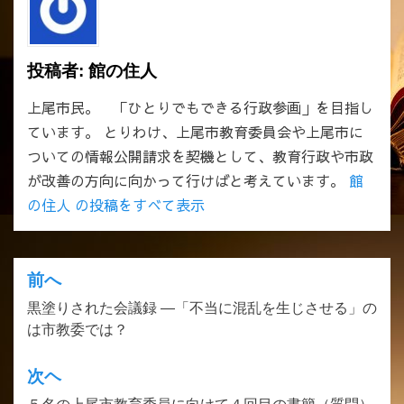
投稿者:
館の住人
上尾市民。 「ひとりでもできる行政参画」を目指し
ています。 とりわけ、上尾市教育委員会や上尾市に
ついての情報公開請求を契機として、教育行政や市政
が改善の方向に向かって行けばと考えています。
館
の住人 の投稿をすべて表示
前へ
投
黒塗りされた会議録 —「不当に混乱を生じさせる」の
稿
は市教委では？
ナ
ビ
次ヘ