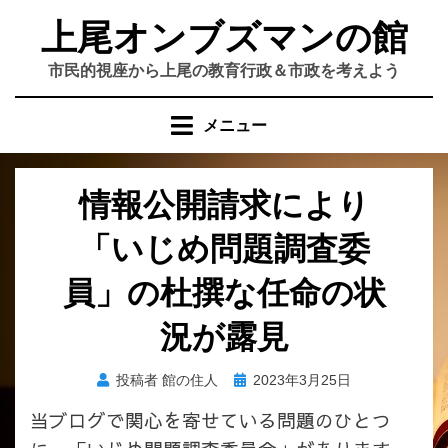
コ
上尾オンブズマンの館
ン
テ
市民的視座から上尾の教育行政＆市政を考えよう
ン
ツ
メニュー
へ
移
動
情報公開請求により
す
る
「いじめ問題調査委
員」の杜撰な任命の状
況が露見
投
投稿者
館の住人
2023年3月25日
稿
当ブログで関心を寄せている問題のひとつ
日: