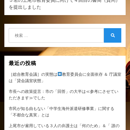
ゲ
５名の上尾市教育委員に向けて４回目の書簡（質問）
を提出しました
ー
シ
ョ
検
ン
索:
検
索
最近の投稿
［総合教育会議］の実態は
教育委員会に全面依存 ＆ 庁議室
は「貸会議室状態」
市長への政策提言：市の「回答」の大半は≪参考にさせてい
ただきます≫でした
市民が知る由もない「中学生海外派遣研修事業」に関する
「不都合な真実」とは
上尾市が雇用している３人の弁護士は「何のため」＆「 誰の