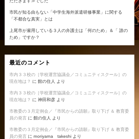
ただきます≫でした
市民が知る由もない「中学生海外派遣研修事業」に関する
「不都合な真実」とは
上尾市が雇用している３人の弁護士は「何のため」＆「 誰の
ため」ですか？
最近のコメント
市内３３校の［学校運営協議会／コミュニティスクール］の
現在地は？
に
館の住人
より
市内３３校の［学校運営協議会／コミュニティスクール］の
現在地は？
に
神田和彦
より
市教委の３月定例会／『市民からの請願』取り下げ ＆ 教育委
員の発言
に
館の住人
より
市教委の３月定例会／『市民からの請願』取り下げ ＆ 教育委
員の発言
に
moriyama takeshi
より