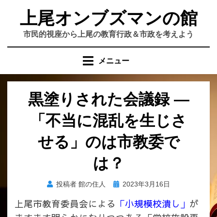
コ
上尾オンブズマンの館
ン
テ
市民的視座から上尾の教育行政＆市政を考えよう
ン
ツ
メニュー
へ
移
動
黒塗りされた会議録 —
す
る
「不当に混乱を生じさ
せる」のは市教委で
は？
投
投稿者
館の住人
2023年3月16日
稿
上尾市教育委員会による
「小規模校潰し」
が
日: