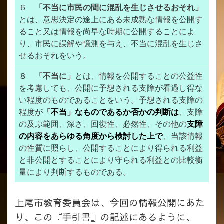
６
「不当に市民の間に混乱を生じさせるおそれ」
とは、意思決定の途上にある未成熟な情報を公開す
ること又は情報を尚早な時期に公開することによ
り、市民に誤解や憶測を与え、不当に混乱を生じさ
せるおそれをいう。
８
「不当に」
とは、情報を公開することの公益性
を考慮しても、公開に予想される支障が看過し得な
い程度のものであることをいう。予想される支障の
程度が
「不当」なものであるか否かの判断は
、支障
の及ぶ範囲、深さ、回復性、必然性、その他の
支障
の内容をあらゆる角度から検討した上で
、当該情報
の性質に照らし、公開することにより得られる利益
と非公開とすることにより守られる利益との比較衡
量により判断するものである。
上尾市教育委員会は、今回の情報公開にあた
り、この『手引書』の記述にあるように、