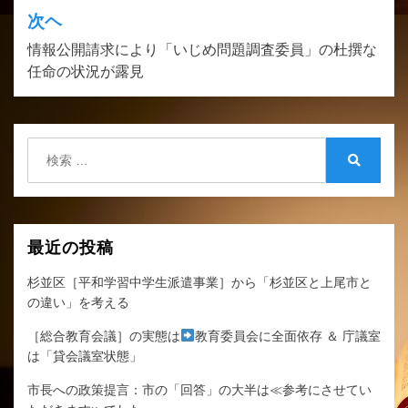
ビ
次ヘ
ゲ
情報公開請求により「いじめ問題調査委員」の杜撰な
任命の状況が露見
ー
シ
ョ
検
ン
索:
検
索
最近の投稿
杉並区［平和学習中学生派遣事業］から「杉並区と上尾市と
の違い」を考える
［総合教育会議］の実態は
教育委員会に全面依存 ＆ 庁議室
は「貸会議室状態」
市長への政策提言：市の「回答」の大半は≪参考にさせてい