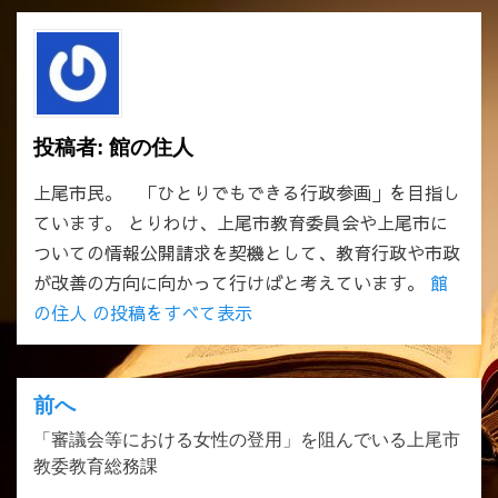
投稿者:
館の住人
上尾市民。 「ひとりでもできる行政参画」を目指し
ています。 とりわけ、上尾市教育委員会や上尾市に
ついての情報公開請求を契機として、教育行政や市政
が改善の方向に向かって行けばと考えています。
館
の住人 の投稿をすべて表示
前へ
投
「審議会等における女性の登用」を阻んでいる上尾市
稿
教委教育総務課
ナ