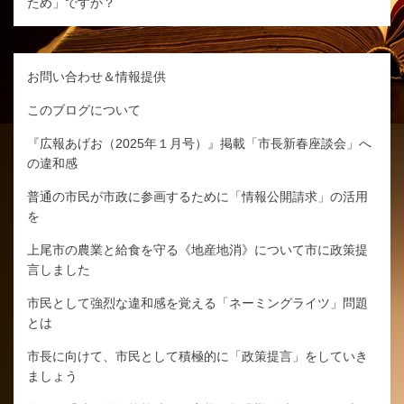
ため」ですか？
お問い合わせ＆情報提供
このブログについて
『広報あげお（2025年１月号）』掲載「市長新春座談会」へ
の違和感
普通の市民が市政に参画するために「情報公開請求」の活用
を
上尾市の農業と給食を守る《地産地消》について市に政策提
言しました
市民として強烈な違和感を覚える「ネーミングライツ」問題
とは
市長に向けて、市民として積極的に「政策提言」をしていき
ましょう