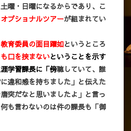
ら土曜・日曜になるからであり、こ
のオプショナルツアー
が組まれてい
」教育委員の面目躍如
というところ
ても口を挟
まない
ということを
示す
生涯学習課長に「傍
聴していて、誰
常に違和感を持ちました」と伝えた
分唐突だなと思いましたよ」と言っ
て何も言わないのは件の課長も「御