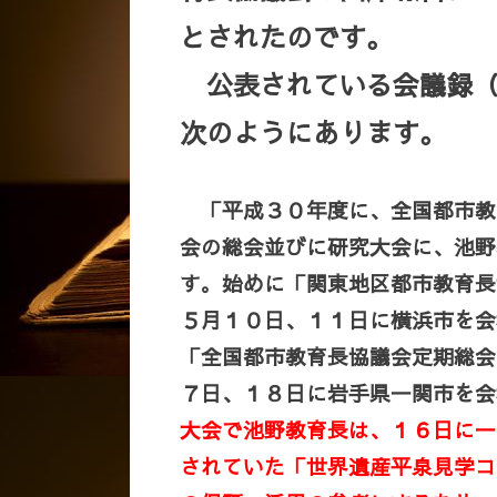
とされたのです。
公表されている会議録（
次のようにあります。
「平成３０年度に、全国都市教
会の総会並びに研究大会に、池野
す。始めに「関東地区都市教育長
５月１０日、１１日に横浜市を会
「全国都市教育長協議会定期総会
７日、１８日に岩手県一関市を会
大会で池野教育長は、１６日に一
されていた「世界遺産平泉見学コ