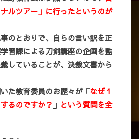
ョナルツアー」に行ったというのが
記事のとおりで、自らの言い訳を正
涯学習課による刀剣講座の企画を監
決裁していることが、決裁文書から
聞いた教育委員のお歴々が
「
なぜ１
てするのですか？
」
という質問を全