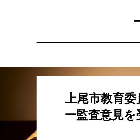
コ
ン
テ
ン
ツ
へ
移
動
す
る
上尾市教育委
ー監査意見を