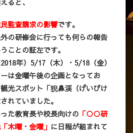
加えると、
住民監査請求の影響
です。
県外の研修会に行っても何らの報告
いうことの証左です。
18年）5/17（木）・5/18（金）
アーは金曜午後の企画となってお
、観光スポット「猊鼻渓（げいびけ
意されていました。
いった教育長や校長向けの
「○○研
抵「木曜・金曜」
に日程が組まれて