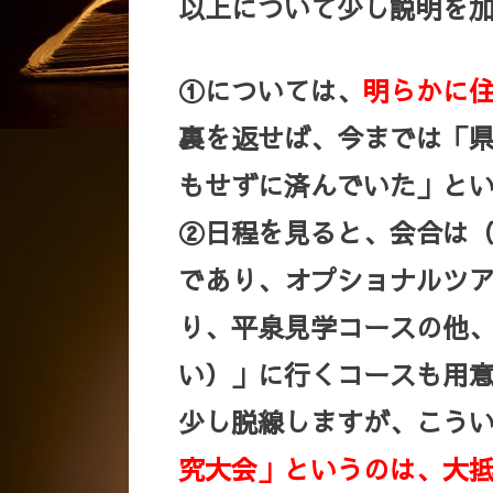
以上について少し説明を
①については、
明らかに
裏を返せば、今までは「
もせずに済んでいた」と
②日程を見ると、会合は（20
であり、オプショナルツ
り、平泉見学コースの他
い）」に行くコースも用
少し脱線しますが、こう
究大会」というのは、大