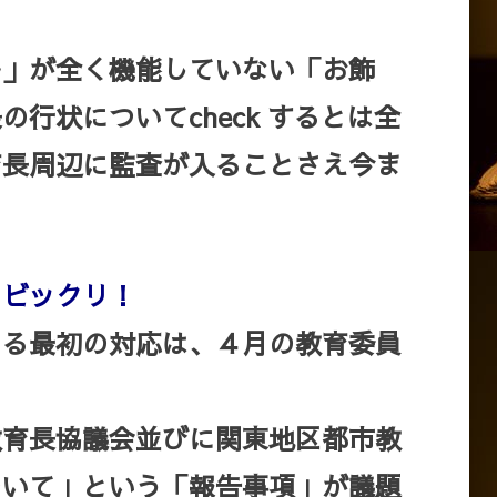
」が全く機能していない「お飾
行状についてcheck するとは全
育長周辺に監査が入ることさえ今ま
。
にビックリ！
よる最初の対応は、４月の教育委員
教育長協議会並びに関東地区都市教
ついて」という「報告事項」が議題