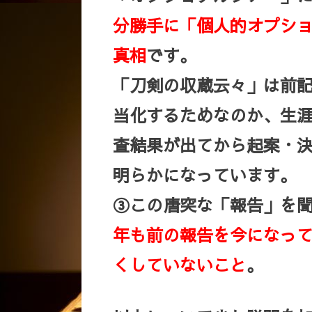
分勝手に「個人的オプシ
真相
です。
「刀剣の収蔵云々」は前
当化するためなのか、生
査結果が出てから起案・
明らかになっています。
③この唐突な「報告」を
年も前の報告を今になっ
くしていないこと
。