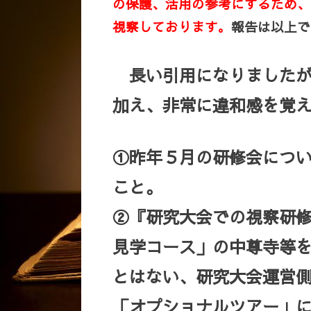
の保護、活用の参考にするため、
視察しております。
報告は以上で
長い引用になりましたが
加え、非常に違和感を覚
①昨年５月の研修会につ
こと。
②『研究大会での視察研
見学コース」の中尊寺等
とはない、研究大会運営
「オプショナルツアー」