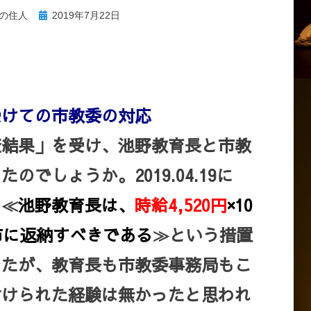
投
の住人
2019年7月22日
稿
日:
受けての市教委の対応
査結果」を受け、池野教育長と市教
でしょうか。2019.04.19に
、≪
池野教育長は、
時給4,520円
×10
市に返納すべきである
≫という措置
したが、教育長も市教委事務局もこ
付けられた経験は無かったと思われ