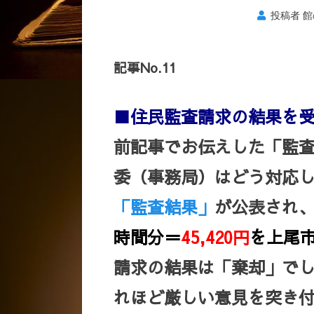
投稿者
館
記事No.11
■住民監査請求の結果を
前記事でお伝えした「監
委（事務局）はどう対応したの
「監査結果」
が公表され
時間分＝
45,420円
を上尾
請求の結果は「棄却」で
れほど厳しい意見を突き