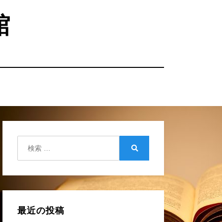
館
検
索:
検
索
最近の投稿