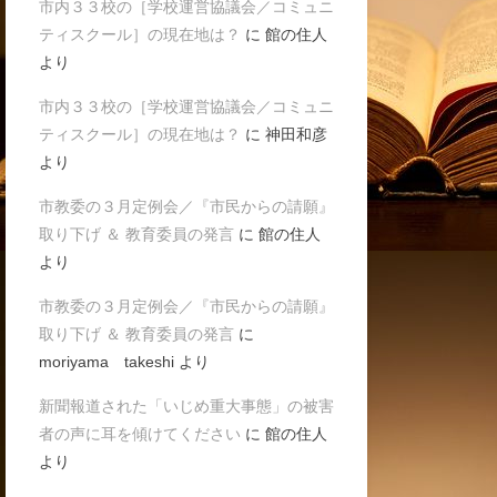
市内３３校の［学校運営協議会／コミュニ
ティスクール］の現在地は？
に
館の住人
より
市内３３校の［学校運営協議会／コミュニ
ティスクール］の現在地は？
に
神田和彦
より
市教委の３月定例会／『市民からの請願』
取り下げ ＆ 教育委員の発言
に
館の住人
より
市教委の３月定例会／『市民からの請願』
取り下げ ＆ 教育委員の発言
に
moriyama takeshi
より
新聞報道された「いじめ重大事態」の被害
者の声に耳を傾けてください
に
館の住人
より