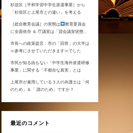
杉並区［平和学習中学生派遣事業］から
「杉並区と上尾市との違い」を考える
［総合教育会議］の実態は
教育委員会
に全面依存 ＆ 庁議室は「貸会議室状態」
市長への政策提言：市の「回答」の大半は
≪参考にさせていただきます≫でした
市民が知る由もない「中学生海外派遣研修
事業」に関する「不都合な真実」とは
上尾市が雇用している３人の弁護士は「何
のため」＆「 誰のため」ですか？
最近のコメント