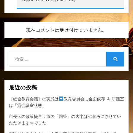
現在コメントは受け付けていません。
検
索:
検
索
最近の投稿
［総合教育会議］の実態は
教育委員会に全面依存 ＆ 庁議室
は「貸会議室状態」
市長への政策提言：市の「回答」の大半は≪参考にさせてい
ただきます≫でした