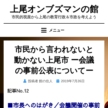
コ
上尾オンブズマンの館
ン
テ
市民的視座から上尾の教育行政＆市政を考えよう
ン
ツ
メニュー
へ
移
動
市民から言われないと
す
る
動かない上尾市 ー会議
の事前公表についてー
投
投稿者
館の住人
2019年7月26日
稿
記事No.12
日:
■市長へのはがき／会議開催の事前