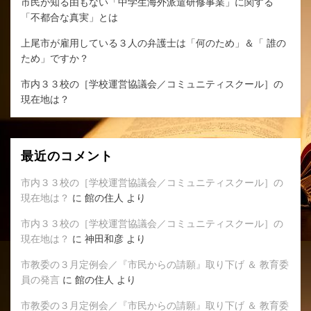
市民が知る由もない「中学生海外派遣研修事業」に関する
「不都合な真実」とは
上尾市が雇用している３人の弁護士は「何のため」＆「 誰の
ため」ですか？
市内３３校の［学校運営協議会／コミュニティスクール］の
現在地は？
最近のコメント
市内３３校の［学校運営協議会／コミュニティスクール］の
現在地は？
に
館の住人
より
市内３３校の［学校運営協議会／コミュニティスクール］の
現在地は？
に
神田和彦
より
市教委の３月定例会／『市民からの請願』取り下げ ＆ 教育委
員の発言
に
館の住人
より
市教委の３月定例会／『市民からの請願』取り下げ ＆ 教育委