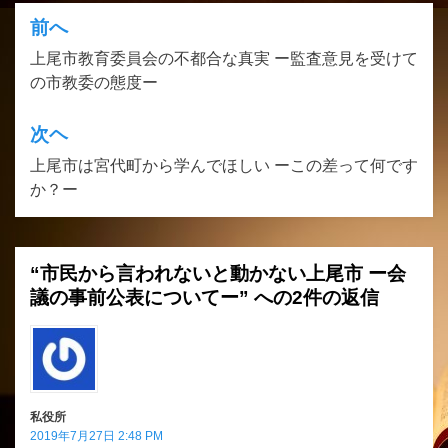
前へ
投
上尾市教育委員会の不都合な真実 ー監査意見を受けて
稿
の市教委の態度ー
ナ
ビ
次ヘ
ゲ
上尾市は宮代町から学んでほしい ーこの差って何です
か？ー
ー
シ
ョ
“市民から言われないと動かない上尾市 ー会
ン
議の事前公表についてー” への2件の返信
私役所
2019年7月27日 2:48 PM