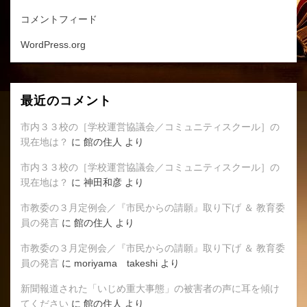
コメントフィード
WordPress.org
最近のコメント
市内３３校の［学校運営協議会／コミュニティスクール］の
現在地は？
に
館の住人
より
市内３３校の［学校運営協議会／コミュニティスクール］の
現在地は？
に
神田和彦
より
市教委の３月定例会／『市民からの請願』取り下げ ＆ 教育委
員の発言
に
館の住人
より
市教委の３月定例会／『市民からの請願』取り下げ ＆ 教育委
員の発言
に
moriyama takeshi
より
新聞報道された「いじめ重大事態」の被害者の声に耳を傾け
てください
に
館の住人
より