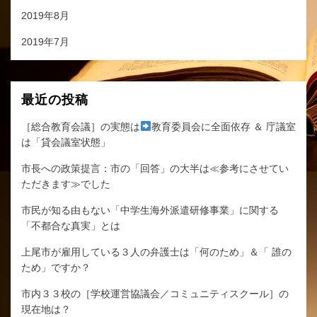
2019年8月
2019年7月
最近の投稿
［総合教育会議］の実態は
教育委員会に全面依存 ＆ 庁議室
は「貸会議室状態」
市長への政策提言：市の「回答」の大半は≪参考にさせてい
ただきます≫でした
市民が知る由もない「中学生海外派遣研修事業」に関する
「不都合な真実」とは
上尾市が雇用している３人の弁護士は「何のため」＆「 誰の
ため」ですか？
市内３３校の［学校運営協議会／コミュニティスクール］の
現在地は？