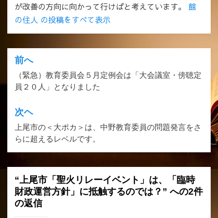
が改善の方向に向かって行けばと考えています。
館
の住人 の投稿をすべて表示
前へ
投
（緊急）教育委員会５月定例会は「大会議室・傍聴定
稿
員２０人」となりました
ナ
ビ
次ヘ
ゲ
上尾市の＜大ポカ＞は、中野教育委員の問題発言をさ
らに超えるレベルです。
ー
シ
ョ
“上尾市「聖火リレーイベント」は、「臨時
ン
財政運営方針」に抵触するのでは？” への2件
の返信