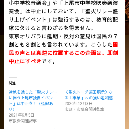
小中学校音楽会」や「上尾市中学校吹奏楽演
奏会」は中止にしておいて、「聖火リレー盛
り上げイベント」は強行するのは、教育的配
慮に欠けると言わざるを得ません。
東京オリパラに延期・反対の意見は国民の７
割とも８割とも言われています。こうした
国
民の声とは真逆に位置するこの企画は、即刻
中止にすべき
です。
関連
常軌を逸した「聖火リレー
＜聖火トーチ巡回展示＞な
に伴う上尾市独自イベン
る「事業」への強い違和感
ト」は中止を！（追記あ
2020年12月3日
り）
市政・市議会関連記事
2021年6月5日
市教委関連記事