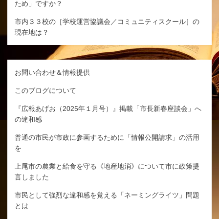
ため」ですか？
市内３３校の［学校運営協議会／コミュニティスクール］の
現在地は？
お問い合わせ＆情報提供
このブログについて
『広報あげお（2025年１月号）』掲載「市長新春座談会」へ
の違和感
普通の市民が市政に参画するために「情報公開請求」の活用
を
上尾市の農業と給食を守る《地産地消》について市に政策提
言しました
市民として強烈な違和感を覚える「ネーミングライツ」問題
とは