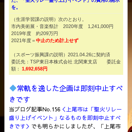
た、「聖火リレー盛り上げイベント」の費用の開示
を。
（生涯学習課の説明）次のとおり。
市内美術展・音楽祭計 2020年度 1,241,000円
2019年度 約209万円
2021年度＝
中
止のため計上せず
（スポーツ振興課の説明）2021.04.26に契約済
委託先：TSP東日本株式会社 北関東支店 委託金
額：
1,692,658円
常軌を逸した企画は即刻中止すべ
きです
当ブログ記事No.156
＜上尾市は「聖火リレー
盛り上げイベント」なるものを即刻中止すべ
きです＞
でも明らかにしましたが、「上尾市