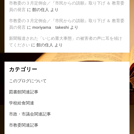
市教委の３月定例会／『市民からの請願』取り下げ ＆ 教育委
員の発言
に
館の住人
より
市教委の３月定例会／『市民からの請願』取り下げ ＆ 教育委
員の発言
に
moriyama takeshi
より
新聞報道された「いじめ重大事態」の被害者の声に耳を傾け
てください
に
館の住人
より
カテゴリー
このブログについて
図書館関連記事
学校給食関連
市政・市議会関連記事
市教委関連記事