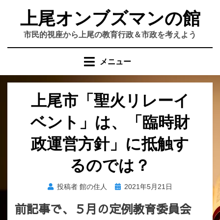
コ
上尾オンブズマンの館
ン
テ
市民的視座から上尾の教育行政＆市政を考えよう
ン
ツ
メニュー
へ
移
動
上尾市「聖火リレーイ
す
る
ベント」は、「臨時財
政運営方針」に抵触す
るのでは？
投
投稿者
館の住人
2021年5月21日
稿
前記事で、５月の定例教育委員会
日: