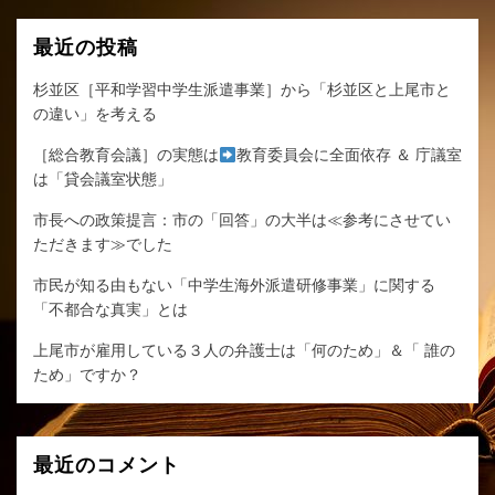
最近の投稿
杉並区［平和学習中学生派遣事業］から「杉並区と上尾市と
の違い」を考える
［総合教育会議］の実態は
教育委員会に全面依存 ＆ 庁議室
は「貸会議室状態」
市長への政策提言：市の「回答」の大半は≪参考にさせてい
ただきます≫でした
市民が知る由もない「中学生海外派遣研修事業」に関する
「不都合な真実」とは
上尾市が雇用している３人の弁護士は「何のため」＆「 誰の
ため」ですか？
最近のコメント