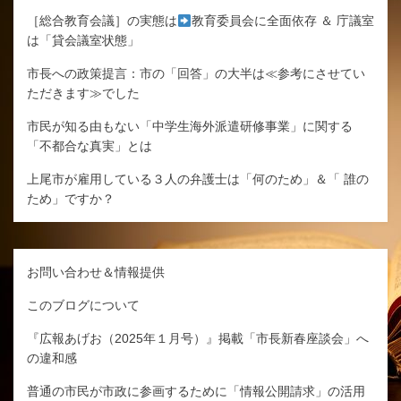
［総合教育会議］の実態は
教育委員会に全面依存 ＆ 庁議室
は「貸会議室状態」
市長への政策提言：市の「回答」の大半は≪参考にさせてい
ただきます≫でした
市民が知る由もない「中学生海外派遣研修事業」に関する
「不都合な真実」とは
上尾市が雇用している３人の弁護士は「何のため」＆「 誰の
ため」ですか？
お問い合わせ＆情報提供
このブログについて
『広報あげお（2025年１月号）』掲載「市長新春座談会」へ
の違和感
普通の市民が市政に参画するために「情報公開請求」の活用