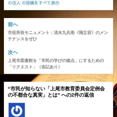
の住人 の投稿をすべて表示
前へ
投
市役所前モニュメント：清水九兵衛《飛立容》のメン
稿
テナンスをぜひ
ナ
ビ
次ヘ
ゲ
上尾市図書館を「市民の学びの拠点」にするための
「リクエスト」（追記あり）
ー
シ
ョ
“市民が知らない「上尾市教育委員会定例会
ン
の不都合な真実」とは” への2件の返信