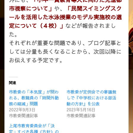
市視察について」
や、
「民間スイミングスク
ールを活用した水泳授業のモデル実施校の選
定について（４校）」
などが報告されまし
た。
それぞれが重要な問題であり、ブログ記事と
しては分量も長くなることから、次回以降に
お伝えする予定です。
関連
市教委の「本気度」が問わ
市教委が定例会での審議無
れる、教職員の「時間外勤
しで『中学校における部活
務の縮減」問題
動の方針』を公表
2022年9月3日
2023年5月16日
市教委関連記事
市教委関連記事
上尾市教育委員会が「決
定」すべき各種《方針》の