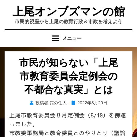
コ
上尾オンブズマンの館
ン
テ
市民的視座から上尾の教育行政＆市政を考えよう
ン
ツ
メニュー
へ
移
動
市民が知らない「上尾
す
る
市教育委員会定例会の
不都合な真実」とは
投
投稿者
館の住人
2022年8月20日
稿
上尾市教育委員会８月定例会（8/19）を傍聴
日:
しました。
市教委事務局と教育委員とのやりとり（議論