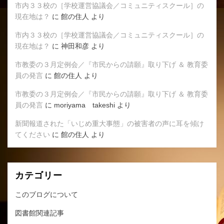
市内３３校の［学校運営協議会／コミュニティスクール］の
現在地は？
に
館の住人
より
市内３３校の［学校運営協議会／コミュニティスクール］の
現在地は？
に
神田和彦
より
市教委の３月定例会／『市民からの請願』取り下げ ＆ 教育委
員の発言
に
館の住人
より
市教委の３月定例会／『市民からの請願』取り下げ ＆ 教育委
員の発言
に
moriyama takeshi
より
新聞報道された「いじめ重大事態」の被害者の声に耳を傾け
てください
に
館の住人
より
カテゴリー
このブログについて
図書館関連記事