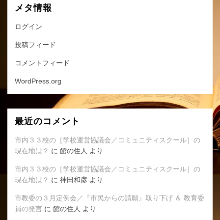
メタ情報
ログイン
投稿フィード
コメントフィード
WordPress.org
最近のコメント
市内３３校の［学校運営協議会／コミュニティスクール］の
現在地は？
に
館の住人
より
市内３３校の［学校運営協議会／コミュニティスクール］の
現在地は？
に
神田和彦
より
市教委の３月定例会／『市民からの請願』取り下げ ＆ 教育委
員の発言
に
館の住人
より