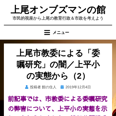
コ
上尾オンブズマンの館
ン
テ
市民的視座から上尾の教育行政＆市政を考えよう
ン
ツ
メニュー
へ
移
動
上尾市教委による「委
す
る
嘱研究」の闇／上平小
の実態から（2）
投
投稿者
館の住人
2019年12月4日
稿
前記事では、市教委による委嘱研究
日:
の弊害について、上平小の実態を示