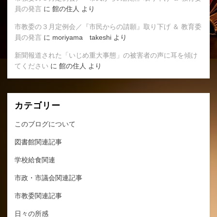
員の発言
に
館の住人
より
市教委の３月定例会／『市民からの請願』取り下げ ＆ 教育委
員の発言
に
moriyama takeshi
より
新聞報道された「いじめ重大事態」の被害者の声に耳を傾け
てください
に
館の住人
より
カテゴリー
このブログについて
図書館関連記事
学校給食関連
市政・市議会関連記事
市教委関連記事
日々の所感