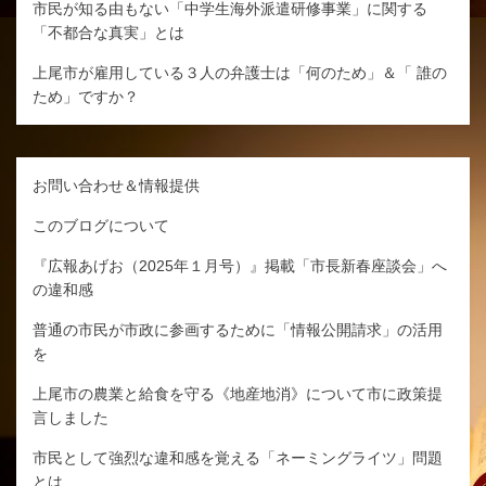
市民が知る由もない「中学生海外派遣研修事業」に関する
「不都合な真実」とは
上尾市が雇用している３人の弁護士は「何のため」＆「 誰の
ため」ですか？
お問い合わせ＆情報提供
このブログについて
『広報あげお（2025年１月号）』掲載「市長新春座談会」へ
の違和感
普通の市民が市政に参画するために「情報公開請求」の活用
を
上尾市の農業と給食を守る《地産地消》について市に政策提
言しました
市民として強烈な違和感を覚える「ネーミングライツ」問題
とは