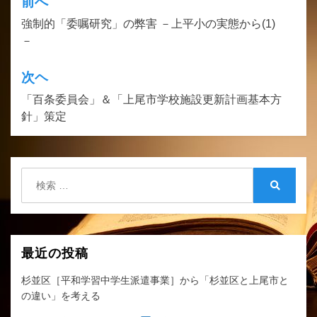
前へ
投
強制的「委嘱研究」の弊害 －上平小の実態から(1)
稿
－
ナ
ビ
次ヘ
ゲ
「百条委員会」＆「上尾市学校施設更新計画基本方
針」策定
ー
シ
ョ
検
ン
索:
検
索
最近の投稿
杉並区［平和学習中学生派遣事業］から「杉並区と上尾市と
の違い」を考える