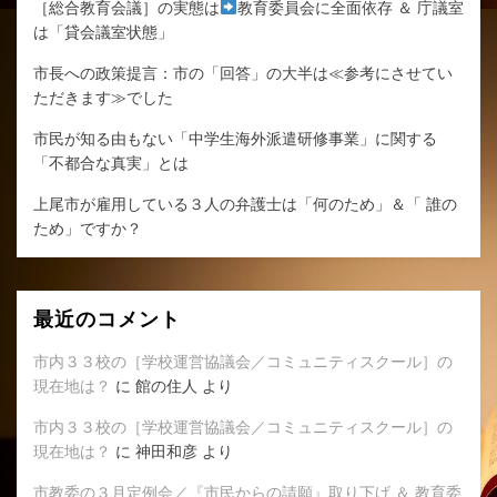
［総合教育会議］の実態は
教育委員会に全面依存 ＆ 庁議室
は「貸会議室状態」
市長への政策提言：市の「回答」の大半は≪参考にさせてい
ただきます≫でした
市民が知る由もない「中学生海外派遣研修事業」に関する
「不都合な真実」とは
上尾市が雇用している３人の弁護士は「何のため」＆「 誰の
ため」ですか？
最近のコメント
市内３３校の［学校運営協議会／コミュニティスクール］の
現在地は？
に
館の住人
より
市内３３校の［学校運営協議会／コミュニティスクール］の
現在地は？
に
神田和彦
より
市教委の３月定例会／『市民からの請願』取り下げ ＆ 教育委