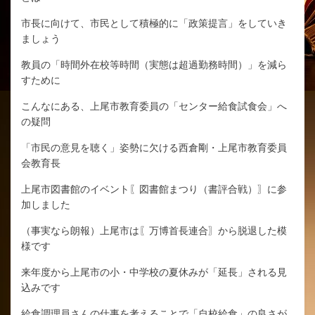
市長に向けて、市民として積極的に「政策提言」をしていき
ましょう
教員の「時間外在校等時間（実態は超過勤務時間）」を減ら
すために
こんなにある、上尾市教育委員の「センター給食試食会」へ
の疑問
「市民の意見を聴く」姿勢に欠ける西倉剛・上尾市教育委員
会教育長
上尾市図書館のイベント〖図書館まつり（書評合戦）〗に参
加しました
（事実なら朗報）上尾市は〖万博首長連合〗から脱退した模
様です
来年度から上尾市の小・中学校の夏休みが「延長」される見
込みです
給食調理員さんの仕事を考えることで「自校給食」の良さが