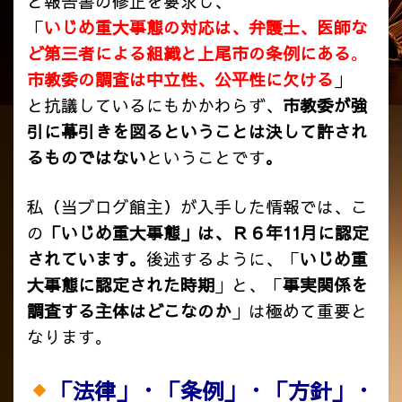
と報告書の修正を要求し、
「
いじめ重大事態の対応は、弁護士、医師な
ど第三者による組織と上尾市の条例にある
。
市教委の調査は中立性、公平性に欠ける
」
と抗議しているにもかかわらず、
市教委が強
引に幕引きを図るということは決して許され
るものではない
ということです
。
私（当ブログ館主）が入手した情報では、こ
の
「いじめ重大事態」は、Ｒ６年11月に認定
されています。
後述するように、「
いじめ重
大事態に認定された時期
」と、「
事実関係を
調査する主体はどこなのか
」は極めて重要と
なります。
「法律」・「条例」・「方針」・