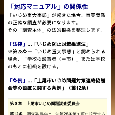
「対応マニュアル」の関係性
「いじめ重大事態」が起きた場合、事実関係
の正確な調査が必要になります。
その「調査主体」の法的根拠を整理します。
「法律」
…「いじめ防止対策推進法」
※第28条＝「いじめ重大事態」と認められる
場合、「学校の設置者（＝市）」または学校
のもとに組織を設ける。
「条例」
…「上尾市
い
じ
め
問題対策連絡協議
会等の設置に関する条例」
（第12条）
第３章 上尾市
い
じ
め
問題調査委員会
第12条
調査委員会は、法第28条第１項に規定する