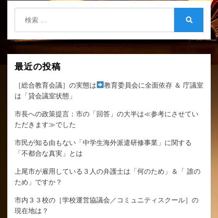
ョ
検
ン
索:
検
索
最近の投稿
［総合教育会議］の実態は
教育委員会に全面依存 ＆ 庁議室
は「貸会議室状態」
市長への政策提言：市の「回答」の大半は≪参考にさせてい
ただきます≫でした
市民が知る由もない「中学生海外派遣研修事業」に関する
「不都合な真実」とは
上尾市が雇用している３人の弁護士は「何のため」＆「 誰の
ため」ですか？
市内３３校の［学校運営協議会／コミュニティスクール］の
現在地は？