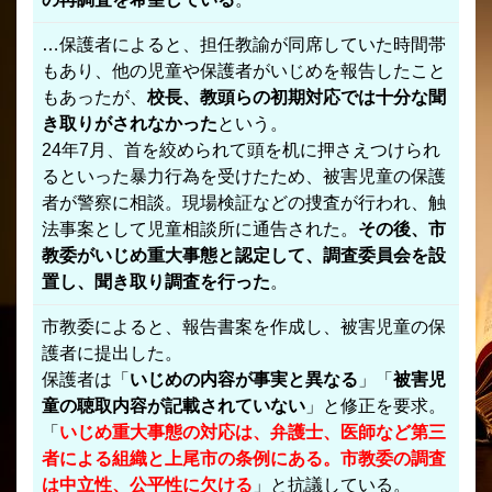
…保護者によると、担任教諭が同席していた時間帯
もあり、他の児童や保護者がいじめを報告したこと
もあったが、
校長、教頭らの初期対応では十分な聞
き取りがされなかった
という。
24年7月、首を絞められて頭を机に押さえつけられ
るといった暴力行為を受けたため、被害児童の保護
者が警察に相談。現場検証などの捜査が行われ、触
法事案として児童相談所に通告された。
その後、市
教委がいじめ重大事態と認定して、調査委員会を設
置し、聞き取り調査を行った
。
市教委によると、報告書案を作成し、被害児童の保
護者に提出した。
保護者は「
いじめの内容が事実と異なる
」「
被害児
童の聴取内容が記載されていない
」と修正を要求。
「
いじめ重大事態の対応は、弁護士、医師など第三
者による組織と上尾市の条例にある。市教委の調査
は中立性、公平性に欠ける
」と抗議している。