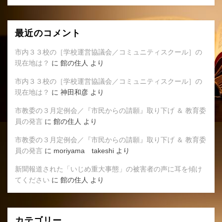
最近のコメント
市内３３校の［学校運営協議会／コミュニティスクール］の
現在地は？
に
館の住人
より
市内３３校の［学校運営協議会／コミュニティスクール］の
現在地は？
に
神田和彦
より
市教委の３月定例会／『市民からの請願』取り下げ ＆ 教育委
員の発言
に
館の住人
より
市教委の３月定例会／『市民からの請願』取り下げ ＆ 教育委
員の発言
に
moriyama takeshi
より
新聞報道された「いじめ重大事態」の被害者の声に耳を傾け
てください
に
館の住人
より
カテゴリー