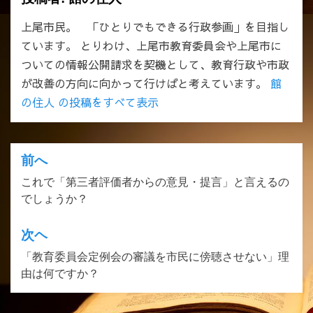
上尾市民。 「ひとりでもできる行政参画」を目指し
ています。 とりわけ、上尾市教育委員会や上尾市に
ついての情報公開請求を契機として、教育行政や市政
が改善の方向に向かって行けばと考えています。
館
の住人 の投稿をすべて表示
前へ
投
これで「第三者評価者からの意見・提言」と言えるの
稿
でしょうか？
ナ
ビ
次ヘ
ゲ
「教育委員会定例会の審議を市民に傍聴させない」理
由は何ですか？
ー
シ