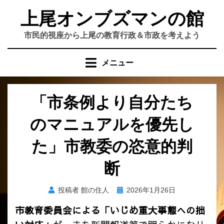
コ
上尾オンブズマンの館
ン
テ
市民的視座から上尾の教育行政＆市政を考えよう
ン
ツ
メニュー
へ
移
動
「市条例より自分たち
す
る
のマニュアルを優先し
た」市教委の恣意的判
断
投
投稿者
館の住人
2026年1月26日
稿
市教育委員会による「いじめ重大事態への拙
日: