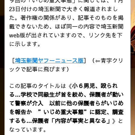
今回の「いじめ重大事態」に関しては、１月
23日付けの埼玉新聞で大きく報道されまし
た。著作権の関係があり、記事そのものを掲
載できないため、ほぼ同一の内容で埼玉新聞
web版が出されていますので、リンク先を下
に示します。
［
埼玉新聞ヤフーニュース版
］（⇐青字クリ
ックで記事に飛びます）
この記事のタイトルは《
小６男児、殴られ
る…学校で同級生が首を絞め、保護者が動い
て警察が介入 以前に他の保護者らがいじめ
を報告か ”いじめ重大事態”に認定、調査
するも…保護者「内容が事実と異なる」
》と
なっています。