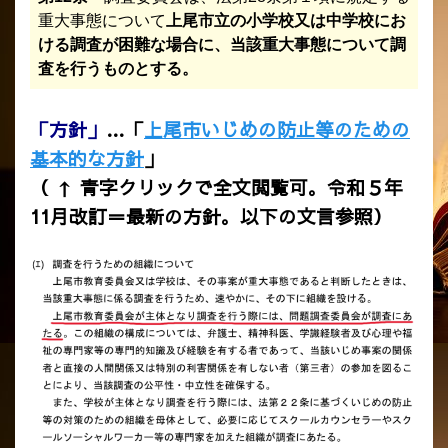
重大事態について
上尾市立の小学校又は中学校にお
ける調査が困難な場合に、当該重大事態について調
査を行うものとする。
「方針」
…「
上尾市いじめの防止等のための
基本的な方針
」
（ ↑ 青字クリックで全文閲覧可。令和５年
11月改訂＝最新の方針。以下の文言参照）