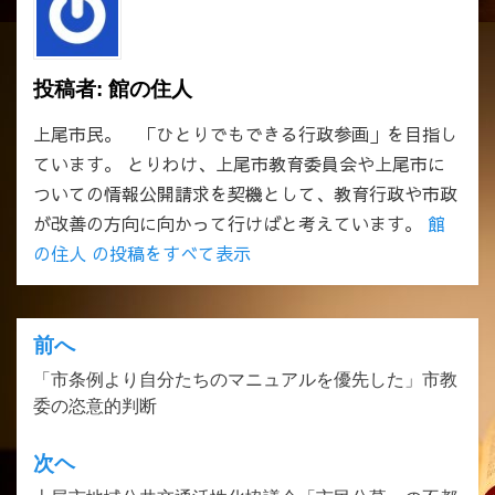
投稿者:
館の住人
上尾市民。 「ひとりでもできる行政参画」を目指し
ています。 とりわけ、上尾市教育委員会や上尾市に
ついての情報公開請求を契機として、教育行政や市政
が改善の方向に向かって行けばと考えています。
館
の住人 の投稿をすべて表示
前へ
投
「市条例より自分たちのマニュアルを優先した」市教
稿
委の恣意的判断
ナ
ビ
次ヘ