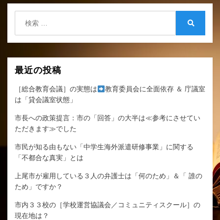
検
索:
検
索
最近の投稿
［総合教育会議］の実態は
教育委員会に全面依存 ＆ 庁議室
は「貸会議室状態」
市長への政策提言：市の「回答」の大半は≪参考にさせてい
ただきます≫でした
市民が知る由もない「中学生海外派遣研修事業」に関する
「不都合な真実」とは
上尾市が雇用している３人の弁護士は「何のため」＆「 誰の
ため」ですか？
市内３３校の［学校運営協議会／コミュニティスクール］の
現在地は？