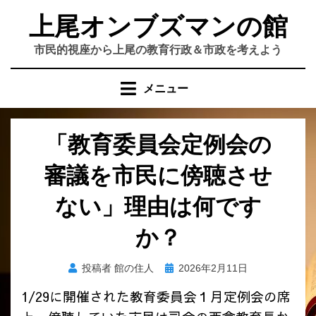
コ
上尾オンブズマンの館
ン
テ
市民的視座から上尾の教育行政＆市政を考えよう
ン
ツ
メニュー
へ
移
動
「教育委員会定例会の
す
る
審議を市民に傍聴させ
ない」理由は何です
か？
投
投稿者
館の住人
2026年2月11日
稿
1/29に開催された教育委員会１月定例会の席
日: