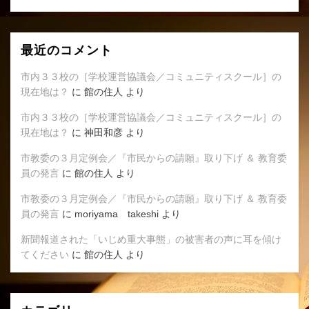
最近のコメント
市内３３校の［学校運営協議会／コミュニティスクール］の
現在地は？
に
館の住人
より
市内３３校の［学校運営協議会／コミュニティスクール］の
現在地は？
に
神田和彦
より
市教委の３月定例会／『市民からの請願』取り下げ ＆ 教育委
員の発言
に
館の住人
より
市教委の３月定例会／『市民からの請願』取り下げ ＆ 教育委
員の発言
に
moriyama takeshi
より
新聞報道された「いじめ重大事態」の被害者の声に耳を傾け
てください
に
館の住人
より