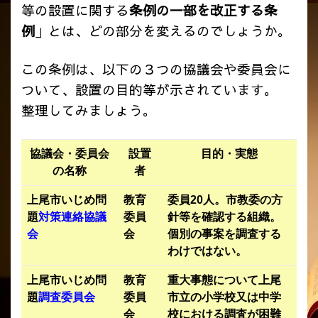
等の設置に関する
条例の一部を改正する条
例
」とは、どの部分を変えるのでしょうか。
この条例は、以下の３つの協議会や委員会に
ついて、設置の目的等が示されています。
整理してみましょう。
協議会・委員会
設置
目的・実態
の名称
者
上尾市いじめ問
教育
委員20人。市教委の方
題
対策連絡協議
委員
針等を確認する組織。
会
会
個別の事案を調査する
わけではない。
上尾市いじめ問
教育
重大事態について上尾
題
調査委員会
委員
市立の小学校又は中学
会
校における調査が困難