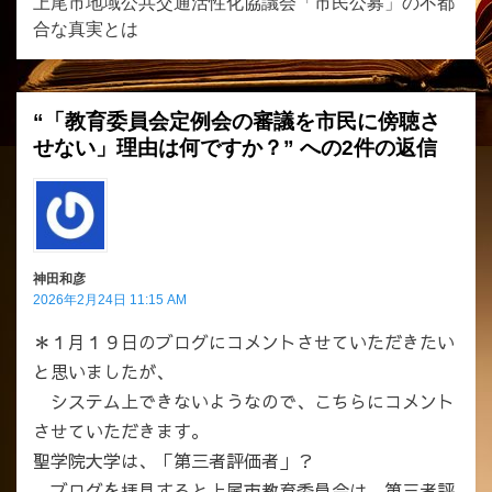
ゲ
上尾市地域公共交通活性化協議会「市民公募」の不都
合な真実とは
ー
シ
ョ
“「教育委員会定例会の審議を市民に傍聴さ
ン
せない」理由は何ですか？” への2件の返信
神田和彦
2026年2月24日 11:15 AM
＊１月１９日のブログにコメントさせていただきたい
と思いましたが、
システム上できないようなので、こちらにコメント
させていただきます。
聖学院大学は、「第三者評価者」？
ブログを拝見すると上尾市教育委員会は、第三者評