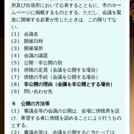
所及び出張所において公表するとともに、市のホー
ムページに掲載するものとする。ただし、会議を緊
急に開催する必要が生じたときは、この限りでな
い。
(１) 会議名
(２) 開催日時
(３) 開催場所
(４) 会議の議題
(５) 公開・非公開の別
(６) 傍聴の定員（会議を公開する場合）
(７) 傍聴の手続（会議を公開する場合）
(８)
非公開の理由（会議を非公開とする場合）
(９) 問い合わせ先
６ 公開の方法等
(１) 審議会等の会議の公開は、会場に傍聴席を設
け、希望する者に傍聴を認めることにより行うもの
とする。
(２) 審議会等は、会議を公開するに当たっては、