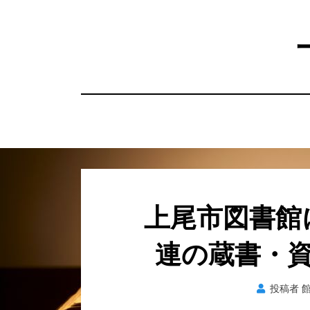
コ
ン
テ
ン
ツ
へ
移
動
す
る
上尾市図書館
連の蔵書・
投稿者