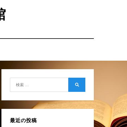
館
検
索:
検
索
最近の投稿