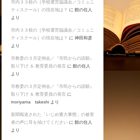
市内３３校の［学校運営協議会／コミュニ
ティスクール］の現在地は？
に
館の住人
より
市内３３校の［学校運営協議会／コミュニ
ティスクール］の現在地は？
に
神田和彦
より
市教委の３月定例会／『市民からの請願』
取り下げ ＆ 教育委員の発言
に
館の住人
より
市教委の３月定例会／『市民からの請願』
取り下げ ＆ 教育委員の発言
に
moriyama takeshi
より
新聞報道された「いじめ重大事態」の被害
者の声に耳を傾けてください
に
館の住人
より