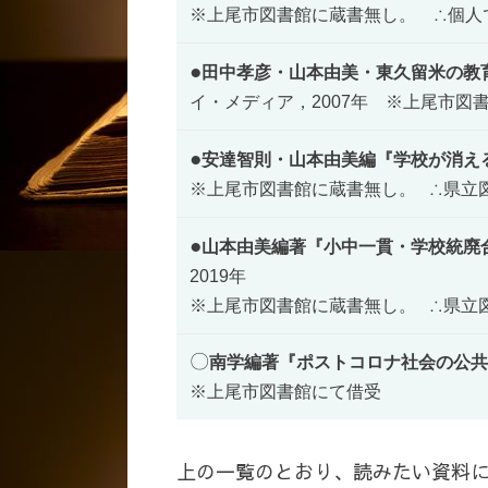
※上尾市図書館に蔵書無し。 ∴個人
●
田中孝彦・山本由美・東久留米の教
イ・メディア，2007年
※上尾市図
●
安達智則・山本由美編『学校が消え
※上尾市図書館に蔵書無し。 ∴県立
●
山本由美編著『小中一貫・学校統廃
2019年
※上尾市図書館に蔵書無し。 ∴県立
〇
南学編著『ポストコロナ社会の公共
※上尾市図書館にて借受
上の一覧のとおり、読みたい資料