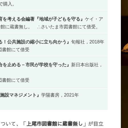
で購入。
育を考える会編著『地域が子どもを守る』
ケイ・ア
書館に蔵書無し。 ∴さいたま市図書館にて借受。
る！公共施設の縮小に立ち向かう』
旬報社，2018年
図書館にて借受
合を止める－市民が学校を守った』
新日本出版社，
図書館にて借受
施設マネジメント』
学陽書房，2021年
について、「
上尾市図書館に蔵書無し
」が目立