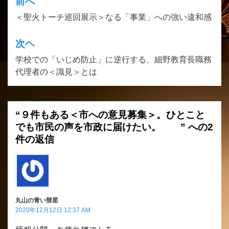
前へ
投
＜聖火トーチ巡回展示＞なる「事業」への強い違和感
稿
ナ
次ヘ
ビ
学校での「いじめ防止」に逆行する、細野教育長職務
ゲ
代理者の＜識見＞とは
ー
シ
“９件もある＜市への意見募集＞。ひとこと
ョ
でも市民の声を市政に届けたい。 ” への2
ン
件の返信
丸山の青い彗星
2020年12月12日 12:37 AM