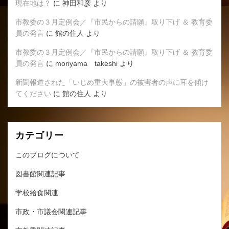
現在地は？
に
神田和彦
より
市教委の３月定例会／『市民からの請願』取り下げ ＆ 教育委
員の発言
に
館の住人
より
市教委の３月定例会／『市民からの請願』取り下げ ＆ 教育委
員の発言
に
moriyama takeshi
より
新聞報道された「いじめ重大事態」の被害者の声に耳を傾け
てください
に
館の住人
より
カテゴリー
このブログについて
図書館関連記事
学校給食関連
市政・市議会関連記事