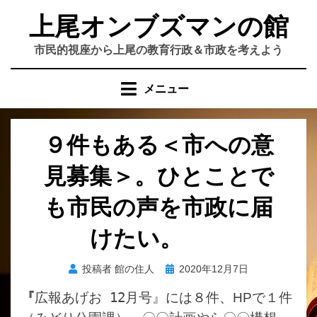
コ
上尾オンブズマンの館
ン
テ
市民的視座から上尾の教育行政＆市政を考えよう
ン
ツ
メニュー
へ
移
動
９件もある＜市への意
す
る
見募集＞。ひとことで
も市民の声を市政に届
けたい。
投
投稿者
館の住人
2020年12月7日
稿
『
広報あげお 12月号』には８件、
HP
で１件
日: