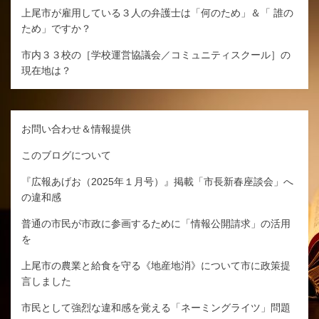
上尾市が雇用している３人の弁護士は「何のため」＆「 誰の
ため」ですか？
市内３３校の［学校運営協議会／コミュニティスクール］の
現在地は？
お問い合わせ＆情報提供
このブログについて
『広報あげお（2025年１月号）』掲載「市長新春座談会」へ
の違和感
普通の市民が市政に参画するために「情報公開請求」の活用
を
上尾市の農業と給食を守る《地産地消》について市に政策提
言しました
市民として強烈な違和感を覚える「ネーミングライツ」問題