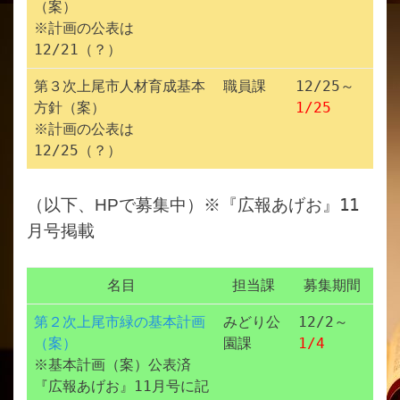
（案）
※計画の公表は
12/21（？）
第３次上尾市人材育成基本
職員課
12/25～
方針（案）
1/25
※計画の公表は
12/25（？）
（以下、HP
で募集中）※『広報あげお』11
月号掲載
名目
担当課
募集期間
第２次上尾市緑の基本計画
みどり公
12/2～
（案）
園課
1/4
※基本計画（案）公表済
『広報あげお』11月号に記