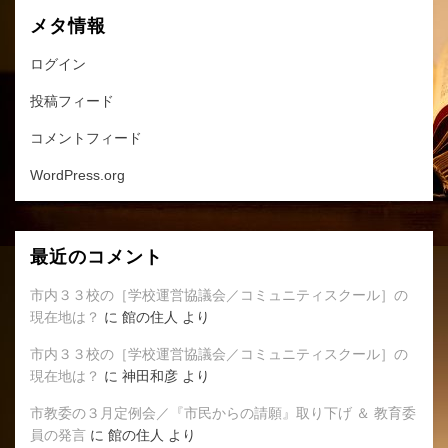
メタ情報
ログイン
投稿フィード
コメントフィード
WordPress.org
最近のコメント
市内３３校の［学校運営協議会／コミュニティスクール］の
現在地は？
に
館の住人
より
市内３３校の［学校運営協議会／コミュニティスクール］の
現在地は？
に
神田和彦
より
市教委の３月定例会／『市民からの請願』取り下げ ＆ 教育委
員の発言
に
館の住人
より