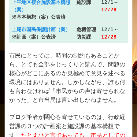
上平地区複合施設基本構想
施設課
12/1～
（案）
12/28
※基本構想（案）公表済
上尾市国民保護計画（案）
危機管理
12/1～
防災課
12/28
※計画（案）公表済
市民にとっては、時間の制約もあることか
ら、とても全部をじっくりと読んで、問題の
核心がどこにあるのか見極めて意見を述べる
環境にはありません。しかしながら、誰も何
も言わなければ「市民からの声は寄せられな
かった」と市当局は言い出しかねません。
ブログ筆者が関心を寄せているのは、行政経
営課の３つの計画案と施設課の基本構想で
す。
たとえひと言であっても、市民としての