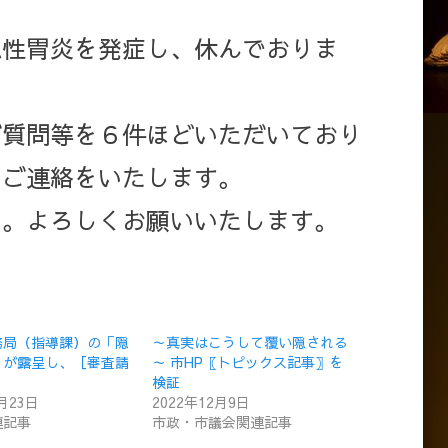
日:
急性胃炎を発症し、休んでおりま
ご質問等を６件ほどいただいており
いご連絡をいたします。
い。よろしくお願いいたします。
務局（指導課）の「隠
～真実はこうして覆い隠される
」が露呈し、［審査請
～ 市HP〖トピックス記事〗を
検証
2月23日
2022年12月9日
連記事
市政・市議会関連記事