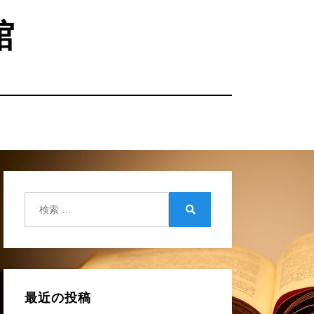
館
検
索:
検
索
最近の投稿