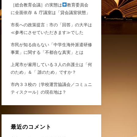
［総合教育会議］の実態は
教育委員会
に全面依存 ＆ 庁議室は「貸会議室状態」
市長への政策提言：市の「回答」の大半は
≪参考にさせていただきます≫でした
市民が知る由もない「中学生海外派遣研修
事業」に関する「不都合な真実」とは
上尾市が雇用している３人の弁護士は「何
のため」＆「 誰のため」ですか？
市内３３校の［学校運営協議会／コミュニ
ティスクール］の現在地は？
最近のコメント