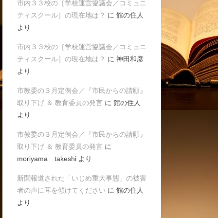
市内３３校の［学校運営協議会／コミュニ
ティスクール］の現在地は？
に
館の住人
より
市内３３校の［学校運営協議会／コミュニ
ティスクール］の現在地は？
に
神田和彦
より
市教委の３月定例会／『市民からの請願』
取り下げ ＆ 教育委員の発言
に
館の住人
より
市教委の３月定例会／『市民からの請願』
取り下げ ＆ 教育委員の発言
に
moriyama takeshi
より
新聞報道された「いじめ重大事態」の被害
者の声に耳を傾けてください
に
館の住人
より