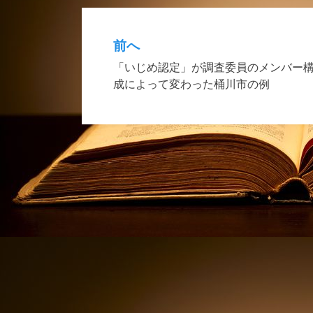
前へ
投
「いじめ認定」が調査委員のメンバー
稿
成によって変わった桶川市の例
ナ
ビ
ゲ
ー
シ
ョ
ン