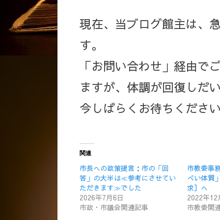
現在、当ブログ館主は、
す。
「お問い合わせ」経由で
ますが、体調が回復しだ
今しばらくお待ちくださ
関連
市長への政策提言：市の「回
市教委事
答」の大半は≪参考にさせてい
ぺい体質
ただきます≫でした
求］へ
2026年7月6日
2022年1
市政・市議会関連記事
市教委関