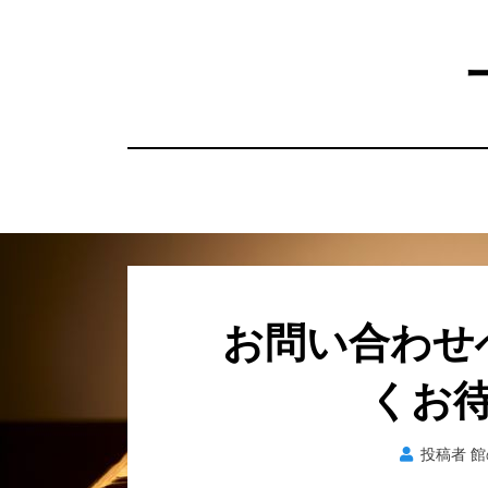
コ
ン
テ
ン
ツ
へ
移
動
す
る
お問い合わせ
くお
投稿者
館