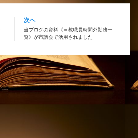
次ヘ
構
当ブログの資料《＝教職員時間外勤務一
覧》が市議会で活用されました