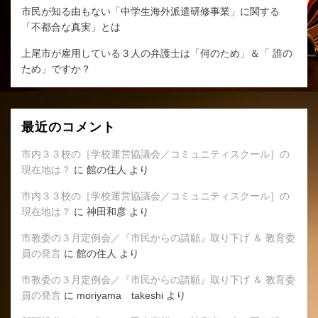
を
市民が知る由もない「中学生海外派遣研修事業」に関する
読
「不都合な真実」とは
ん
だ
上尾市が雇用している３人の弁護士は「何のため」＆「 誰の
ほ
ため」ですか？
う
が
よ
ほ
最近のコメント
ど
市内３３校の［学校運営協議会／コミュニティスクール］の
い
現在地は？
に
館の住人
より
い
へ
市内３３校の［学校運営協議会／コミュニティスクール］の
の
現在地は？
に
神田和彦
より
市教委の３月定例会／『市民からの請願』取り下げ ＆ 教育委
員の発言
に
館の住人
より
市教委の３月定例会／『市民からの請願』取り下げ ＆ 教育委
員の発言
に
moriyama takeshi
より