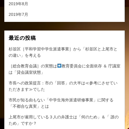
2019年8月
2019年7月
最近の投稿
杉並区［平和学習中学生派遣事業］から「杉並区と上尾市と
の違い」を考える
［総合教育会議］の実態は
教育委員会に全面依存 ＆ 庁議室
は「貸会議室状態」
市長への政策提言：市の「回答」の大半は≪参考にさせてい
ただきます≫でした
市民が知る由もない「中学生海外派遣研修事業」に関する
「不都合な真実」とは
上尾市が雇用している３人の弁護士は「何のため」＆「 誰の
ため」ですか？