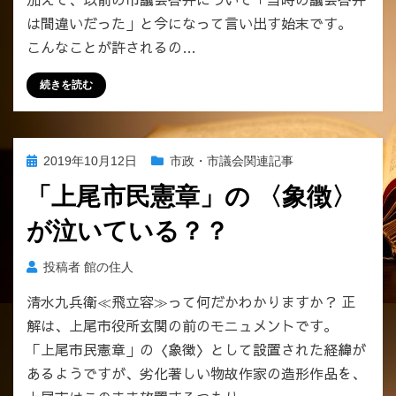
の
歴々
は間違いだった」と今になって言い出す始末です。
不
ー
こんなことが許されるの…
都
へ
合
の
続きを読む
な
真
実
ー
投
2019年10月12日
市政・市議会関連記事
市
稿
議
「上尾市民憲章」の 〈象徴〉
日:
会
が泣いている？？
虚
偽
答
投稿者
館の住人
弁
清水九兵衛≪飛立容≫って何だかわかりますか？ 正
を
解は、上尾市役所玄関の前のモニュメントです。
放
置
「上尾市民憲章」の〈象徴〉として設置された経緯が
す
あるようですが、劣化著しい物故作家の造形作品を、
る