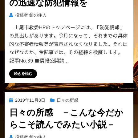
の迅速な防犯情報を
投稿者
館の住人
上尾市教委HPのトップページには、「防犯情報」
の見出しがあります。今月になって、それまでの具体
的な不審者情報等が表示されなくなりました。それは
なぜなのか、今記事では、その経緯を検証します。
記事No.39 ■情報公開請…
続きを読む
投
2019年11月8日
日々の所感
稿
日々の所感 －こんな今だか
日:
らこそ読んでみたい小説－
投稿者
館の住人