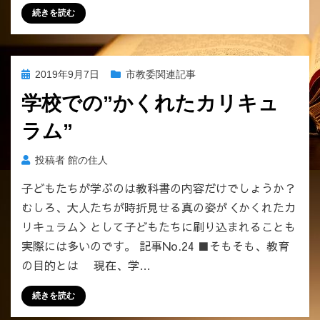
明
続きを読む
し
た
事
実。
投
2019年9月7日
市教委関連記事
上
稿
尾
学校での”かくれたカリキュ
日:
の
ラム”
図
書
館
投稿者
館の住人
に
子どもたちが学ぶのは教科書の内容だけでしょうか？
は
むしろ、大人たちが時折見せる真の姿が＜かくれたカ
「司
書」
リキュラム＞として子どもたちに刷り込まれることも
も
実際には多いのです。 記事No.24 ■そもそも、教育
「司
の目的とは 現在、学…
書
補」
続きを読む
も
い