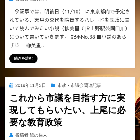
今記事では、明後日（11/10） に東京都内で予定さ
れている、天皇の交代を喧伝するパレードを念頭に置
いて読んでみたい小説（柳美里『JR上野駅公園口』）
について書いていきます。 記事No.38 ■小説のあら
すじ 柳美里…
続きを読む
投
2019年11月3日
市政・市議会関連記事
稿
これから市議を目指す方に実
日:
現してもらいたい、上尾に必
要な教育政策
投稿者
館の住人