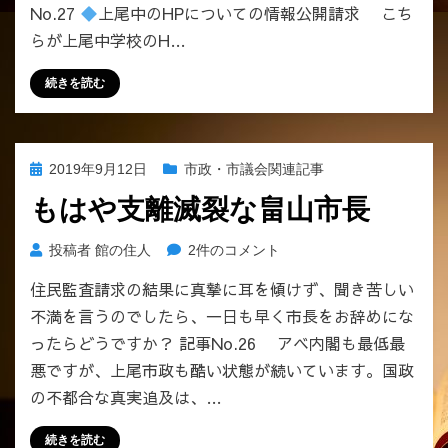
で
No.27
上尾中のHPについての情報公開請求 こち
会
謳
議」
らが上尾中学校のH…
う
に
〈地
す
続きを読む
域
る
No.
つ
１
も
校〉
り
投
2019年9月12日
市政・市議会関連記事
か
で
稿
ら
もはや支離滅裂な畠山市長
す
日:
受
か？
け
も
投稿者
館の住人
2件のコメント
へ
る
は
の
住民監査請求の結果に真摯に耳を傾けず、聞き苦しい
違
や
和
不満を言うのでしたら、一日も早く市長をお辞めにな
支
感。
離
ったらどうですか？ 記事No.26 アベ内閣も最低最
案
滅
悪ですが、上尾市政も酷い状態が続いています。国政
の
裂
の不都合な真実追及は、…
定、
な
実
畠
続きを読む
証
山