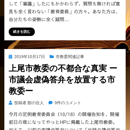
委
して「審議」したにもかかわらず、質問も無ければ意
の
見も全く言わない「教育委員」の方々。あなた方は、
不
自分たちの姿勢に全く疑問…
都
合
続きを読む
な
真
実
ー
投
2019年10月17日
市教委関連記事
何
稿
も
上尾市教委の不都合な真実 ー
日:
言
市議会虚偽答弁を放置する市
わ
な
教委ー
い
教
上
投稿者
館の住人
9件のコメント
育
尾
委
今月の定例教育委員会（10/18）の開催告知を、開催
市
員
前日の夜になってやっとHPに掲載した上尾市教委。
教
の
委
加えて、以前の市議会答弁について「当時の議会答弁
お