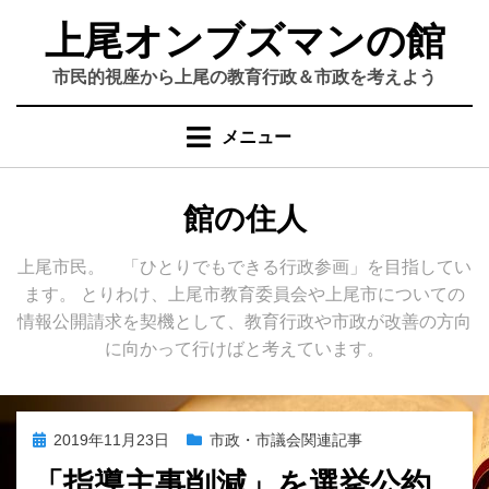
コ
上尾オンブズマンの館
ン
テ
市民的視座から上尾の教育行政＆市政を考えよう
ン
ツ
メニュー
へ
移
動
投稿者
:
館の住人
す
る
上尾市民。 「ひとりでもできる行政参画」を目指してい
ます。 とりわけ、上尾市教育委員会や上尾市についての
情報公開請求を契機として、教育行政や市政が改善の方向
に向かって行けばと考えています。
投
2019年11月23日
市政・市議会関連記事
稿
「指導主事削減」を選挙公約
日: