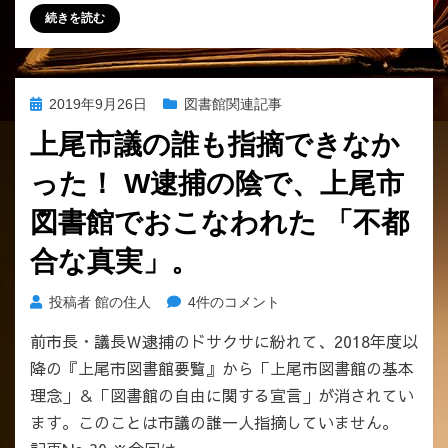
続きを読む
投
2019年9月26日
図書館関連記事
稿
上尾市議の誰も指摘できなか
日:
った！ W逮捕の陰で、上尾市
図書館でおこなわれた 「不都
合な真実」。
上
投稿者
館の住人
4件のコメント
尾
前市長・議長Ｗ逮捕のドサクサに紛れて、2018年度以
市
降の『上尾市図書館要覧』から「上尾市図書館の基本
議
の
理念」＆「図書館の自由に関する宣言」が消されてい
誰
ます。このことは市議の誰一人指摘していません。
も