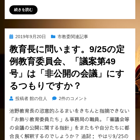
民
お
続きを読む
監
こ
査
な
請
わ
求
れ
投
2019年9月20日
市教委関連記事
は、
た
稿
「ひ
教育長に問います。9/25の定
「不
日:
と
都
例教育委員会、「議案第49
り
合
ひ
な
号」は「非公開の会議」にす
と
真
り
実」。
るつもりですか？
の
へ
市
の
教
投稿者
館の住人
2件のコメント
民
育
の
池野教育長の恣意的ふるまいをきちんと指摘できない
長
権
「お飾り教育委員たち」＆事務局の職員。「審議会等
に
利」
問
の会議の公開に関する指針」をまたもや自分たちに都
で
い
合良く解釈するのでしょうか？ 追記： やはり9/25の
す。
ま