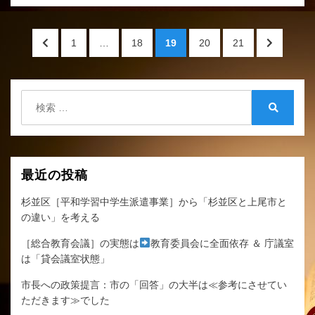
プ
ラ
投
研
前
ペ
ペ
ペ
ペ
ペ
次
1
…
18
19
20
21
修」
稿
の
ー
ー
ー
ー
ー
の
な
ペ
ジ
ジ
ジ
ジ
ジ
ペ
の
ど
ー
ー
検
よ
ペ
ジ
ジ
索:
り、
検
へ
へ
ー
職
索
員
ジ
は
送
最近の投稿
「住
民
り
杉並区［平和学習中学生派遣事業］から「杉並区と上尾市と
監
の違い」を考える
査
請
［総合教育会議］の実態は
教育委員会に全面依存 ＆ 庁議室
求
は「貸会議室状態」
の
結
市長への政策提言：市の「回答」の大半は≪参考にさせてい
果」
ただきます≫でした