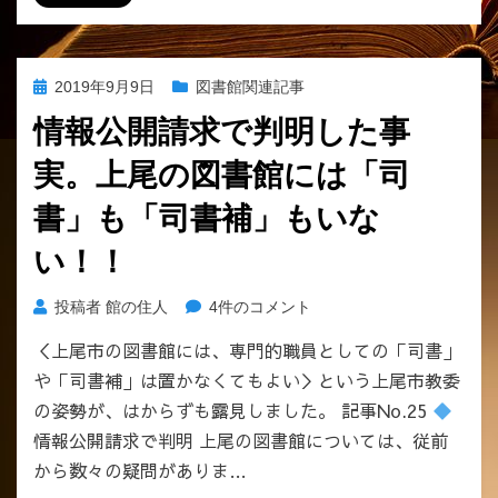
的
市
デ
長
ー
へ
投
2019年9月9日
図書館関連記事
タ
の
稿
に
情報公開請求で判明した事
日:
基
づ
実。上尾の図書館には「司
く
書」も「司書補」もいな
も
の
い！！
で
は
情
投稿者
館の住人
4件のコメント
な
報
か
＜上尾市の図書館には、専門的職員としての「司書」
公
っ
や「司書補」は置かなくてもよい＞という上尾市教委
開
た。
請
の姿勢が、はからずも露見しました。 記事No.25
へ
求
の
情報公開請求で判明 上尾の図書館については、従前
で
から数々の疑問がありま…
判