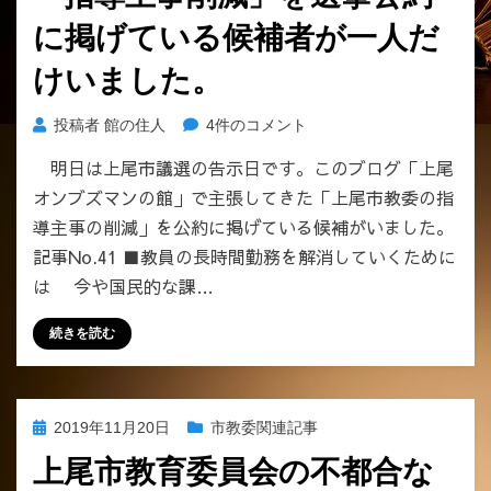
に掲げている候補者が一人だ
けいました。
「指
投稿者
館の住人
4件のコメント
導
明日は上尾市議選の告示日です。このブログ「上尾
主
オンブズマンの館」で主張してきた「上尾市教委の指
事
削
導主事の削減」を公約に掲げている候補がいました。
減」
記事No.41 ■教員の長時間勤務を解消していくために
を
は 今や国民的な課…
選
挙
続きを読む
公
約
に
掲
投
2019年11月20日
市教委関連記事
げ
稿
て
上尾市教育委員会の不都合な
日:
い