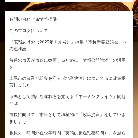
お問い合わせ＆情報提供
このブログについて
『広報あげお（2025年１月号）』掲載「市長新春座談会」へ
の違和感
普通の市民が市政に参画するために「情報公開請求」の活用
を
上尾市の農業と給食を守る《地産地消》について市に政策提
言しました
市民として強烈な違和感を覚える「ネーミングライツ」問題
とは
市長に向けて、市民として積極的に「政策提言」をしていき
ましょう
教員の「時間外在校等時間（実態は超過勤務時間）」を減ら