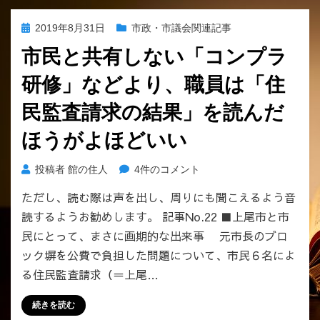
り、
議
投
2019年8月31日
市政・市議会関連記事
論
稿
で
市民と共有しない「コンプラ
日:
き
研修」などより、職員は「住
る
市
民監査請求の結果」を読んだ
民
の
ほうがよほどいい
登
場
市
投稿者
館の住人
4件のコメント
が
民
待
ただし、読む際は声を出し、周りにも聞こえるよう音
と
た
読するようお勧めします。 記事No.22 ■上尾市と市
共
れ
有
民にとって、まさに画期的な出来事 元市長のブロ
る。
し
ック塀を公費で負担した問題について、市民６名によ
へ
な
の
る住民監査請求（＝上尾…
い
「コ
続きを読む
ン