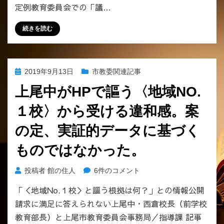
へ
定例教育委員会での「議…
す。
の
9/25
続きを読む
の
定
例
教
投
2019年9月13日
市教委関連記事
育
稿
委
上尾中がHPで謳う〈地域NO.
日:
員
１校〉から受ける違和感。案
会、
「議
の定、実証的データに基づく
案
第
ものではなかった。
49
号」
上
投稿者
館の住人
6件のコメント
は
尾
「非
「＜地域No.１校＞と謳う根拠は何？」との情報公開
中
公
請求に満足に答えられない上尾中・西倉校長（前学校
が
開
HP
教育部長）と上尾市教育委員会事務局／指導課 記事
の