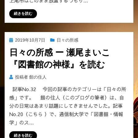
上尾市はこのまま放置するつもり…
市
教
続きを読む
委
ー
へ
の
投
2019年10月7日
日々の所感
稿
日々の所感 ー 瀬尾まいこ
日:
『図書館の神様』を読む
投稿者
館の住人
記事No.32 今回の記事のカテゴリーは「日々の所
感」です。 館の住人（このブログの筆者）は、自
分の日常はあまり話題にしてきませんでした。記事
No.20（こちら ）で、通信制大学で「図書館・情報
学」のス…
続きを読む