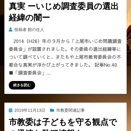
真実 ーいじめ調査委員の選出
る
候
経緯の闇ー
補
者
投稿者
館の住人
が
一
2014（H26）年の９月から「上尾市いじめ問題調査
人
委員会」が設置されました。その委員の選出経緯等に
だ
ついて調べていくと、またもや上尾市教育委員会の不
け
い
都合な真実が浮かび上がってきました。 記事No.40
ま
■「調査委員会」…
し
た。
続きを読む
へ
の
投
2019年11月13日
市教委関連記事
稿
市教委は子どもを守る観点で
日: