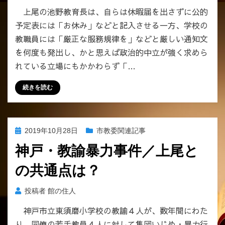
上尾の池野教育長は、自らは休暇届を出さずに公的
予定表には「お休み」などと記入させる一方、学校の
教職員には「厳正な服務規律を」などと厳しい通知文
を何度も発出し、かと思えば政治的中立が強く求めら
れている立場にもかかわらず「…
続きを読む
投
2019年10月28日
市教委関連記事
稿
神戸・教諭暴力事件／上尾と
日:
の共通点は？
投稿者
館の住人
神戸市立東須磨小学校の教諭４人が、数年間にわた
り、同僚の若手教員４人に対して集団いじめ・暴力行