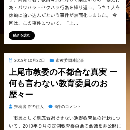
為・パワハラ・セクハラ行為を繰り返し、うち１人を
休職に追い込んだという事件が表面化しました。 今
回は、この事件について、「上…
続きを読む
投
2019年10月22日
市教委関連記事
稿
上尾市教委の不都合な真実 ー
日:
何も言わない教育委員のお
歴々ー
上
投稿者
館の住人
6件のコメント
尾
市民として到底看過できない池野教育長の行状につ
市
いて、2019年９月の定例教育委員会の会議を非公開に
教