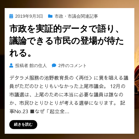
な
い！！
投
2019年9月3日
市政・市議会関連記事
へ
稿
の
市政を実証的データで語り、
日:
議論できる市民の登場が待た
れる。
市
投稿者
館の住人
2件のコメント
政
デタラメ服務の池野教育長の＜再任＞に異を唱える議
を
員がただのひとりもいなかった上尾市議会。 12月の
実
証
市議選は、上尾のために本当に必要な議員は誰なの
的
か、市民ひとりひとりが考える選挙になります。 記
デ
事No.23 ■なぜ「起立全…
ー
タ
続きを読む
で
語