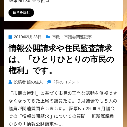
記事No.30 ※今回は…
指
摘
続きを読む
で
き
な
か
投
2019年9月23日
市政・市議会関連記事
っ
稿
た！
情報公開請求や住民監査請求
日:
W
は、「ひとりひとりの市民の
逮
捕
権利」です。
の
陰
情
投稿者
館の住人
2件のコメント
で、
報
上
「市民の権利」に基づく市民の正当な活動を無視でき
公
尾
なくなってきた上尾の議員たち。９月議会でも５人の
開
市
請
議員が関連質問をしました。 記事No.29 ■９月議会
図
求
書
での「情報公開請求」についての質問 無所属議員
や
館
からの「情報公開請求件…
住
で