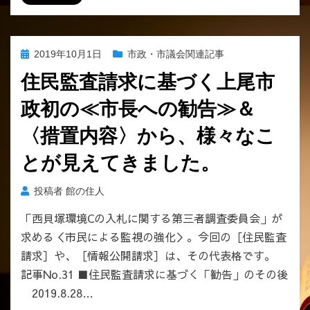
投
2019年10月1日
市政・市議会関連記事
稿
住民監査請求に基づく上尾市
日:
政初の≪市長への勧告≫＆
〈措置内容〉から、様々なこ
とが見えてきました。
投稿者
館の住人
「西貝塚環境Cの入札に関する第三者調査委員会」が
求める＜市民による監視の強化＞。今回の［住民監査
請求］や、［情報公開請求］は、その代表格です。
記事No.31 ■住民監査請求に基づく「勧告」のその後
2019.8.28…