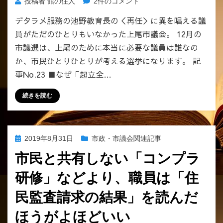
市
投稿者
館の住人
2件のコメント
政
デタラメ服務の池野教育長の＜再任＞に異を唱える議
を
員がただのひとりもいなかった上尾市議会。 12月の
実
証
市議選は、上尾のために本当に必要な議員は誰なの
的
か、市民ひとりひとりが考える選挙になります。 記
デ
事No.23 ■なぜ「起立全…
ー
タ
続きを読む
で
語
り、
議
投
2019年8月31日
市政・市議会関連記事
論
稿
で
市民と共有しない「コンプラ
日:
き
研修」などより、職員は「住
る
市
民監査請求の結果」を読んだ
民
の
ほうがよほどいい
登