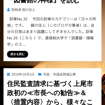
『図書館の神様』を読む
投稿者
館の住人
記事No.32 今回の記事のカテゴリーは「日々の所
感」です。 館の住人（このブログの筆者）は、自
分の日常はあまり話題にしてきませんでした。記事
No.20（こちら ）で、通信制大学で「図書館・情報
学」のス…
続きを読む
投
2019年10月1日
市政・市議会関連記事
稿
住民監査請求に基づく上尾市
日:
政初の≪市長への勧告≫＆
〈措置内容〉から、様々なこ