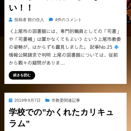
の
い！！
で
は
情
投稿者
館の住人
4件のコメント
な
報
か
＜上尾市の図書館には、専門的職員としての「司書」
公
っ
や「司書補」は置かなくてもよい＞という上尾市教委
開
た。
請
の姿勢が、はからずも露見しました。 記事No.25
へ
求
の
情報公開請求で判明 上尾の図書館については、従前
で
から数々の疑問がありま…
判
明
続きを読む
し
た
事
実。
投
2019年9月7日
市教委関連記事
上
稿
尾
学校での”かくれたカリキュ
日:
の
ラム”
図
書