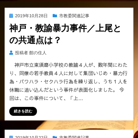
投
2019年10月28日
市教委関連記事
稿
神戸・教諭暴力事件／上尾と
日:
の共通点は？
投稿者
館の住人
神戸市立東須磨小学校の教諭４人が、数年間にわた
り、同僚の若手教員４人に対して集団いじめ・暴力行
為・パワハラ・セクハラ行為を繰り返し、うち１人を
休職に追い込んだという事件が表面化しました。 今
回は、この事件について、「上…
続きを読む
投
2019年10月22日
市教委関連記事