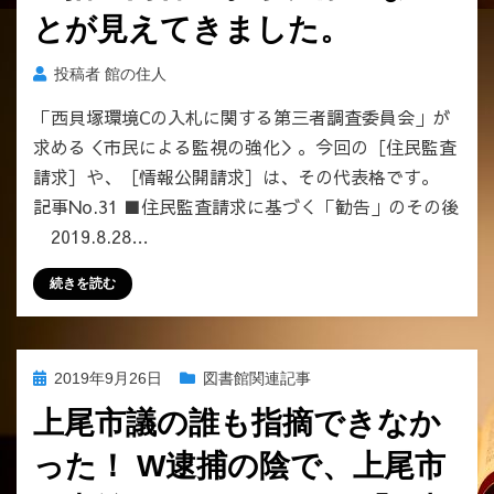
とが見えてきました。
投稿者
館の住人
「西貝塚環境Cの入札に関する第三者調査委員会」が
求める＜市民による監視の強化＞。今回の［住民監査
請求］や、［情報公開請求］は、その代表格です。
記事No.31 ■住民監査請求に基づく「勧告」のその後
2019.8.28…
続きを読む
投
2019年9月26日
図書館関連記事
稿
上尾市議の誰も指摘できなか
日:
った！ W逮捕の陰で、上尾市