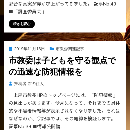
い
都合な真実が浮かび上がってきました。 記事No.40
ま
■「調査委員会」…
し
た。
続きを読む
へ
の
投
2019年11月13日
市教委関連記事
稿
市教委は子どもを守る観点で
日:
の迅速な防犯情報を
投稿者
館の住人
上尾市教委HPのトップページには、「防犯情報」
の見出しがあります。今月になって、それまでの具体
的な不審者情報等が表示されなくなりました。それは
なぜなのか、今記事では、その経緯を検証します。
記事No.39 ■情報公開請…