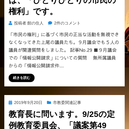
は、「ひとりひとりの市民の
捕
権利」です。
の
陰
情
投稿者
館の住人
2件のコメント
で、
報
上
「市民の権利」に基づく市民の正当な活動を無視でき
公
尾
なくなってきた上尾の議員たち。９月議会でも５人の
開
市
請
議員が関連質問をしました。 記事No.29 ■９月議会
図
求
書
での「情報公開請求」についての質問 無所属議員
や
館
からの「情報公開請求件…
住
で
民
お
続きを読む
監
こ
査
な
請
わ
求
れ
投
2019年9月20日
市教委関連記事
は、
た
稿
「ひ
教育長に問います。9/25の定
「不
日:
と
都
例教育委員会、「議案第49
り
合