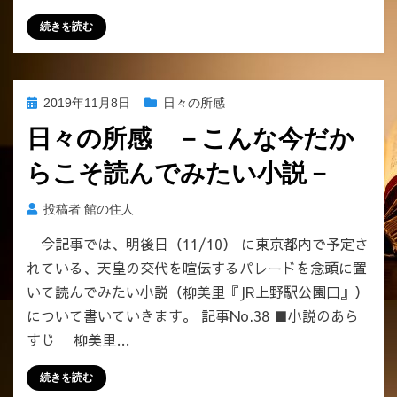
続きを読む
投
2019年11月8日
日々の所感
稿
日々の所感 －こんな今だか
日:
らこそ読んでみたい小説－
投稿者
館の住人
今記事では、明後日（11/10） に東京都内で予定さ
れている、天皇の交代を喧伝するパレードを念頭に置
いて読んでみたい小説（柳美里『JR上野駅公園口』）
について書いていきます。 記事No.38 ■小説のあら
すじ 柳美里…
続きを読む