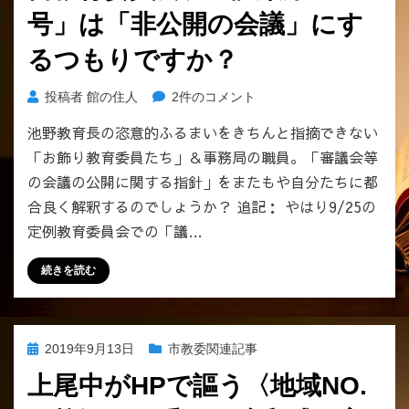
ひ
な
号」は「非公開の会議」にす
と
真
り
実」。
るつもりですか？
の
へ
市
の
教
投稿者
館の住人
2件のコメント
民
育
の
池野教育長の恣意的ふるまいをきちんと指摘できない
長
権
「お飾り教育委員たち」＆事務局の職員。「審議会等
に
利」
問
の会議の公開に関する指針」をまたもや自分たちに都
で
い
合良く解釈するのでしょうか？ 追記： やはり9/25の
す。
ま
へ
定例教育委員会での「議…
す。
の
9/25
続きを読む
の
定
例
教
投
2019年9月13日
市教委関連記事
育
稿
委
上尾中がHPで謳う〈地域NO.
日:
員