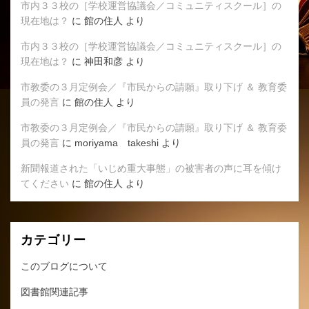
市内３３校の［学校運営協議会／コミュニティスクール］の
い
現在地は？
に
館の住人
より
い
へ
市内３３校の［学校運営協議会／コミュニティスクール］の
の
現在地は？
に
神田和彦
より
市教委の３月定例会／『市民からの請願』取り下げ ＆ 教育委
員の発言
に
館の住人
より
市教委の３月定例会／『市民からの請願』取り下げ ＆ 教育委
員の発言
に
moriyama takeshi
より
新聞報道された「いじめ重大事態」の被害者の声に耳を傾け
てください
に
館の住人
より
カテゴリー
このブログについて
図書館関連記事