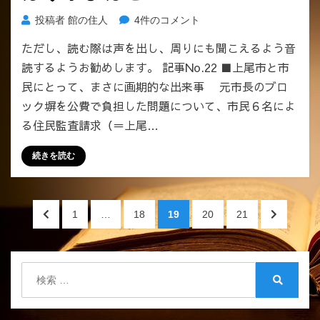
場
市
投稿者
館の住人
4件のコメント
が
民
待
ただし、読む際は声を出し、周りにも聞こえるよう音
と
た
読するようお勧めします。 記事No.22 ■上尾市と市
共
れ
有
民にとって、まさに画期的な出来事 元市長のブロ
る。
し
ック塀を公費で負担した問題について、市民６名によ
へ
な
の
る住民監査請求（＝上尾…
い
「コ
続きを読む
ン
プ
ラ
投
研
前
ペ
ペ
ペ
ペ
ペ
次
1
…
18
19
20
21
修」
稿
の
ー
ー
ー
ー
ー
の
な
ペ
ジ
ジ
ジ
ジ
ジ
ペ
の
ど
ー
ー
検
よ
ペ
ジ
ジ
索:
り、
検
へ
へ
ー
職
索
員