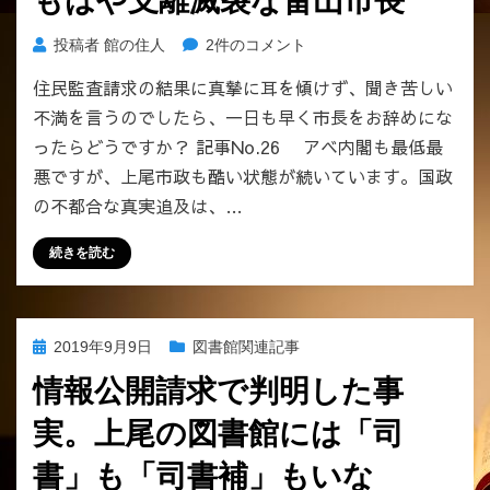
もはや支離滅裂な畠山市長
す
日:
受
か？
け
も
投稿者
館の住人
2件のコメント
へ
る
は
の
住民監査請求の結果に真摯に耳を傾けず、聞き苦しい
違
や
和
不満を言うのでしたら、一日も早く市長をお辞めにな
支
感。
離
ったらどうですか？ 記事No.26 アベ内閣も最低最
案
滅
悪ですが、上尾市政も酷い状態が続いています。国政
の
裂
の不都合な真実追及は、…
定、
な
実
畠
続きを読む
証
山
的
市
デ
長
ー
へ
投
2019年9月9日
図書館関連記事
タ
の
稿
に
情報公開請求で判明した事
日:
基
づ
実。上尾の図書館には「司
く
書」も「司書補」もいな
も