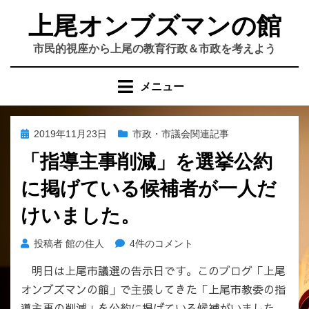
コ
上尾オンブズマンの館
ン
テ
市民的視座から上尾の教育行政＆市政を考えよう
ン
ツ
メニュー
へ
移
動
投
2019年11月23日
市政・市議会関連記事
す
稿
「指導主事削減」を選挙公約
る
日:
に掲げている候補者が一人だ
けいました。
「指
投稿者
館の住人
4件のコメント
導
明日は上尾市議選の告示日です。このブログ「上尾
主
オンブズマンの館」で主張してきた「上尾市教委の指
事
削
導主事の削減」を公約に掲げている候補がいました。