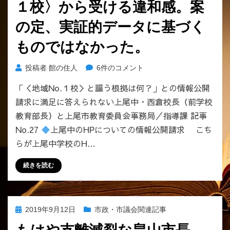
１校〉から受ける違和感。案
会、
「議
の定、実証的データに基づく
案
第
ものではなかった。
49
号」
上
投稿者
館の住人
6件のコメント
は
尾
「非
「＜地域No.１校＞と謳う根拠は何？」との情報公開
中
公
請求に満足に答えられない上尾中・西倉校長（前学校
が
開
HP
教育部長）と上尾市教育委員会事務局／指導課 記事
の
で
No.27
上尾中のHPについての情報公開請求 こち
会
謳
議」
らが上尾中学校のH…
う
に
〈地
す
続きを読む
域
る
No.
つ
１
も
校〉
り
投
2019年9月12日
市政・市議会関連記事
か
で
稿
ら