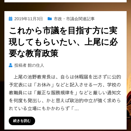
投
2019年11月3日
市政・市議会関連記事
稿
これから市議を目指す方に実
日:
現してもらいたい、上尾に必
要な教育政策
投稿者
館の住人
上尾の池野教育長は、自らは休暇届を出さずに公的
予定表には「お休み」などと記入させる一方、学校の
教職員には「厳正な服務規律を」などと厳しい通知文
を何度も発出し、かと思えば政治的中立が強く求めら
れている立場にもかかわらず「…
続きを読む