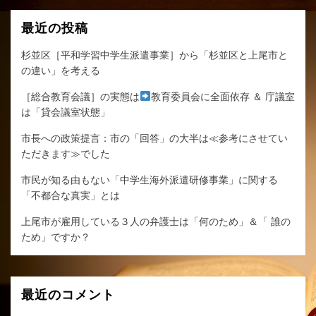
ジ
は
送
最近の投稿
「住
民
り
杉並区［平和学習中学生派遣事業］から「杉並区と上尾市と
監
の違い」を考える
査
請
［総合教育会議］の実態は
教育委員会に全面依存 ＆ 庁議室
求
は「貸会議室状態」
の
結
市長への政策提言：市の「回答」の大半は≪参考にさせてい
果」
ただきます≫でした
を
市民が知る由もない「中学生海外派遣研修事業」に関する
読
「不都合な真実」とは
ん
だ
上尾市が雇用している３人の弁護士は「何のため」＆「 誰の
ほ
ため」ですか？
う
が
よ
ほ
最近のコメント
ど