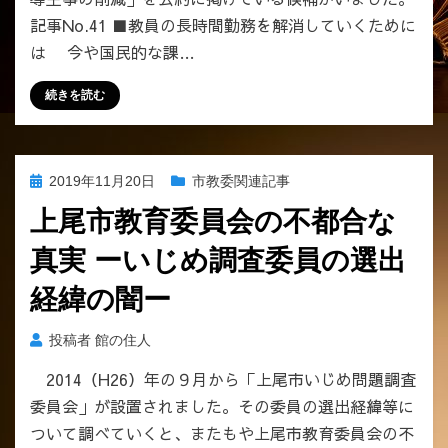
減」
記事No.41 ■教員の長時間勤務を解消していくために
を
は 今や国民的な課…
選
挙
続きを読む
公
約
に
掲
投
2019年11月20日
市教委関連記事
げ
稿
て
上尾市教育委員会の不都合な
日:
い
真実 ーいじめ調査委員の選出
る
候
経緯の闇ー
補
者
投稿者
館の住人
が
一
2014（H26）年の９月から「上尾市いじめ問題調査
人
委員会」が設置されました。その委員の選出経緯等に
だ
ついて調べていくと、またもや上尾市教育委員会の不
け