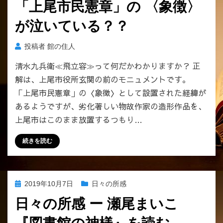
議
「上尾市民憲章」の 〈象徴〉
日:
会
が泣いている？？
虚
偽
答
投稿者
館の住人
弁
清水九兵衛≪飛立容≫って何だかわかりますか？ 正
を
解は、上尾市役所玄関の前のモニュメントです。
放
置
「上尾市民憲章」の〈象徴〉として設置された経緯が
す
あるようですが、劣化著しい物故作家の造形作品を、
る
上尾市はこのまま放置するつもり…
市
教
続きを読む
委
ー
へ
の
投
2019年10月7日
日々の所感
稿
日々の所感 ー 瀬尾まいこ
日: