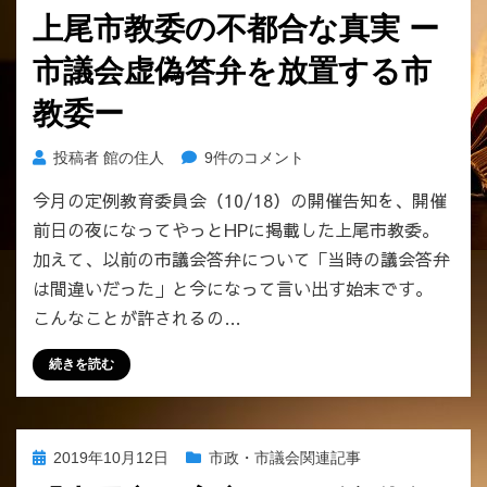
稿
も
上尾市教委の不都合な真実 ー
日:
言
市議会虚偽答弁を放置する市
わ
な
教委ー
い
教
上
投稿者
館の住人
9件のコメント
育
尾
委
今月の定例教育委員会（10/18）の開催告知を、開催
市
員
前日の夜になってやっとHPに掲載した上尾市教委。
教
の
委
加えて、以前の市議会答弁について「当時の議会答弁
お
の
歴々
は間違いだった」と今になって言い出す始末です。
不
ー
こんなことが許されるの…
都
へ
合
の
続きを読む
な
真
実
ー
投
2019年10月12日
市政・市議会関連記事
市
稿