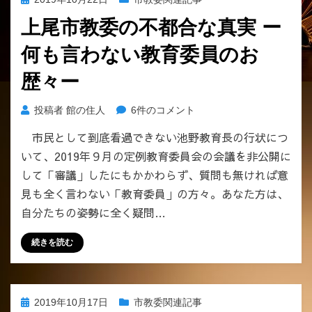
稿
上尾市教委の不都合な真実 ー
日:
何も言わない教育委員のお
歴々ー
上
投稿者
館の住人
6件のコメント
尾
市民として到底看過できない池野教育長の行状につ
市
いて、2019年９月の定例教育委員会の会議を非公開に
教
委
して「審議」したにもかかわらず、質問も無ければ意
の
見も全く言わない「教育委員」の方々。あなた方は、
不
自分たちの姿勢に全く疑問…
都
合
続きを読む
な
真
実
ー
投
2019年10月17日
市教委関連記事
何