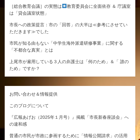
［総合教育会議］の実態は
教育委員会に全面依存 ＆ 庁議室
は「貸会議室状態」
市長への政策提言：市の「回答」の大半は≪参考にさせてい
ただきます≫でした
市民が知る由もない「中学生海外派遣研修事業」に関する
「不都合な真実」とは
上尾市が雇用している３人の弁護士は「何のため」＆「 誰の
ため」ですか？
お問い合わせ＆情報提供
このブログについて
『広報あげお（2025年１月号）』掲載「市長新春座談会」へ
の違和感
普通の市民が市政に参画するために「情報公開請求」の活用