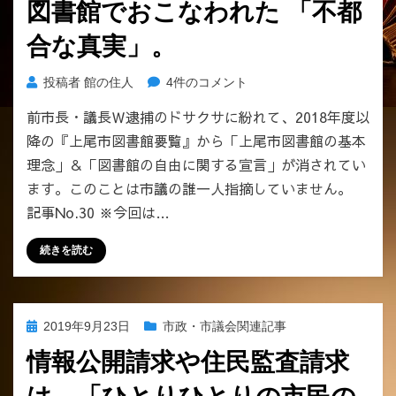
図書館でおこなわれた 「不都
合な真実」。
上
投稿者
館の住人
4件のコメント
尾
前市長・議長Ｗ逮捕のドサクサに紛れて、2018年度以
市
降の『上尾市図書館要覧』から「上尾市図書館の基本
議
の
理念」＆「図書館の自由に関する宣言」が消されてい
誰
ます。このことは市議の誰一人指摘していません。
も
記事No.30 ※今回は…
指
摘
続きを読む
で
き
な
か
投
2019年9月23日
市政・市議会関連記事
っ
稿
た！
情報公開請求や住民監査請求
日:
W
逮