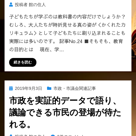
館
投稿者
館の住人
に
子どもたちが学ぶのは教科書の内容だけでしょうか？
は
むしろ、大人たちが時折見せる真の姿が＜かくれたカ
「司
書」
リキュラム＞として子どもたちに刷り込まれることも
も
実際には多いのです。 記事No.24 ■そもそも、教育
「司
の目的とは 現在、学…
書
補」
続きを読む
も
い
な
い！！
投
2019年9月3日
市政・市議会関連記事
へ
稿
の
市政を実証的データで語り、
日:
議論できる市民の登場が待た
れる。